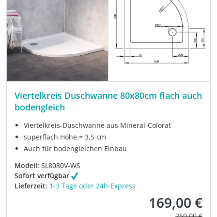
Viertelkreis Duschwanne 80x80cm flach auch
bodengleich
Viertelkreis-Duschwanne aus Mineral-Colorat
superflach Höhe = 3,5 cm
Auch für bodengleichen Einbau
Modell:
SL8080V-WS
Sofort verfügbar
Lieferzeit:
1-3 Tage oder 24h-Express
169,00 €
Verkaufspreis:
Regulärer Pre
259,00 €