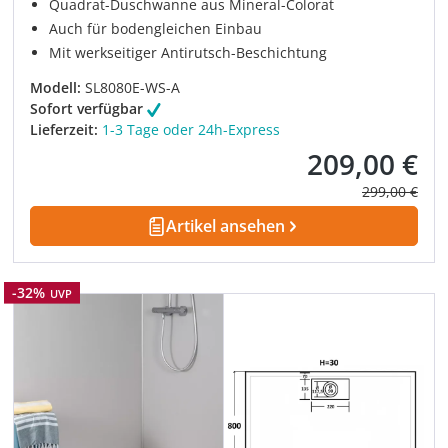
Quadrat-Duschwanne aus Mineral-Colorat
Auch für bodengleichen Einbau
Mit werkseitiger Antirutsch-Beschichtung
Modell:
SL8080E-WS-A
Sofort verfügbar
Lieferzeit:
1-3 Tage oder 24h-Express
209,00 €
Verkaufspreis:
Regulärer Pre
299,00 €
Artikel ansehen
Rabatt
-32%
UVP