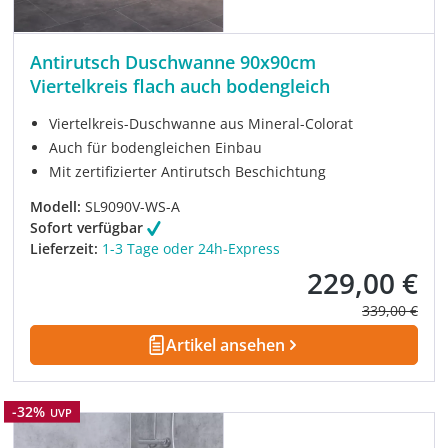
Antirutsch Duschwanne 90x90cm
Viertelkreis flach auch bodengleich
Viertelkreis-Duschwanne aus Mineral-Colorat
Auch für bodengleichen Einbau
Mit zertifizierter Antirutsch Beschichtung
Modell:
SL9090V-WS-A
Sofort verfügbar
Lieferzeit:
1-3 Tage oder 24h-Express
229,00 €
Verkaufspreis:
Regulärer Pre
339,00 €
Artikel ansehen
Rabatt
-32%
UVP