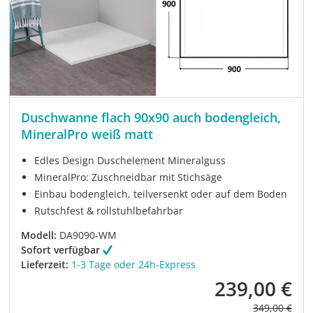
Duschwanne flach 90x90 auch bodengleich,
MineralPro weiß matt
Edles Design Duschelement Mineralguss
MineralPro: Zuschneidbar mit Stichsäge
Einbau bodengleich, teilversenkt oder auf dem Boden
Rutschfest & rollstuhlbefahrbar
Modell:
DA9090-WM
Sofort verfügbar
Lieferzeit:
1-3 Tage oder 24h-Express
239,00 €
Verkaufspreis:
Regulärer Pre
349,00 €