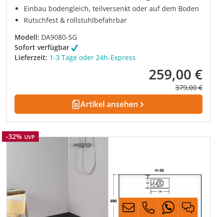
Einbau bodengleich, teilversenkt oder auf dem Boden
Rutschfest & rollstuhlbefahrbar
Modell:
DA9080-SG
Sofort verfügbar
Lieferzeit:
1-3 Tage oder 24h-Express
259,00 €
Verkaufspreis:
Regulärer Pre
379,00 €
Artikel ansehen
Rabatt
-32%
UVP