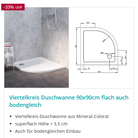
Rabatt
-33%
UVP
Viertelkreis Duschwanne 90x90cm flach auch
bodengleich
Viertelkreis-Duschwanne aus Mineral-Colorat
superflach Höhe = 3,5 cm
Auch für bodengleichen Einbau