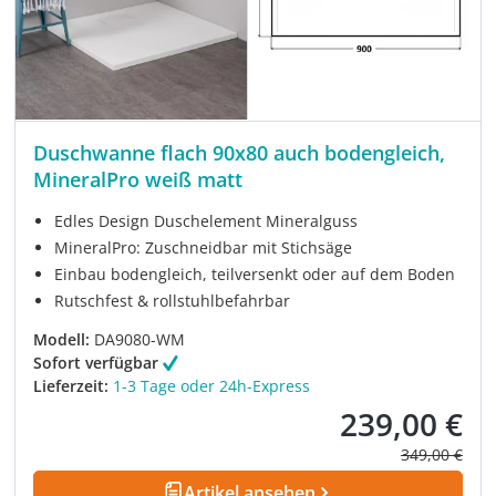
Duschwanne flach 90x80 auch bodengleich,
MineralPro weiß matt
Edles Design Duschelement Mineralguss
MineralPro: Zuschneidbar mit Stichsäge
Einbau bodengleich, teilversenkt oder auf dem Boden
Rutschfest & rollstuhlbefahrbar
Modell:
DA9080-WM
Sofort verfügbar
Lieferzeit:
1-3 Tage oder 24h-Express
239,00 €
Verkaufspreis:
Regulärer Pre
349,00 €
Artikel ansehen