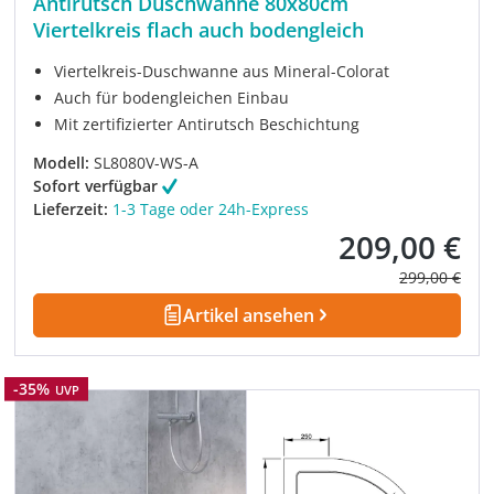
Antirutsch Duschwanne 80x80cm
Viertelkreis flach auch bodengleich
Viertelkreis-Duschwanne aus Mineral-Colorat
Auch für bodengleichen Einbau
Mit zertifizierter Antirutsch Beschichtung
Modell:
SL8080V-WS-A
Sofort verfügbar
Lieferzeit:
1-3 Tage oder 24h-Express
209,00 €
Verkaufspreis:
Regulärer Pre
299,00 €
Artikel ansehen
Rabatt
-35%
UVP