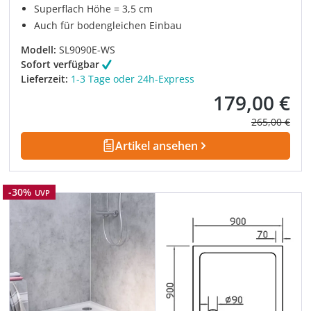
Superflach Höhe = 3,5 cm
Auch für bodengleichen Einbau
Modell:
SL9090E-WS
Sofort verfügbar
Lieferzeit:
1-3 Tage oder 24h-Express
179,00 €
Verkaufspreis:
Regulärer Pre
265,00 €
Artikel ansehen
Rabatt
-30%
UVP