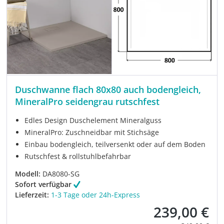
Duschwanne flach 80x80 auch bodengleich,
MineralPro seidengrau rutschfest
Edles Design Duschelement Mineralguss
MineralPro: Zuschneidbar mit Stichsäge
Einbau bodengleich, teilversenkt oder auf dem Boden
Rutschfest & rollstuhlbefahrbar
Modell:
DA8080-SG
Sofort verfügbar
Lieferzeit:
1-3 Tage oder 24h-Express
239,00 €
Verkaufspreis: