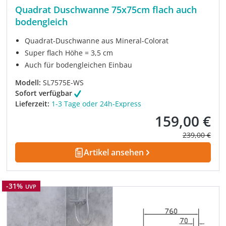
Quadrat Duschwanne 75x75cm flach auch
bodengleich
Quadrat-Duschwanne aus Mineral-Colorat
Super flach Höhe = 3,5 cm
Auch für bodengleichen Einbau
Modell:
SL7575E-WS
Sofort verfügbar
Lieferzeit:
1-3 Tage oder 24h-Express
159,00 €
Verkaufspreis:
Regulärer Pre
239,00 €
Artikel ansehen
Rabatt
-31%
UVP