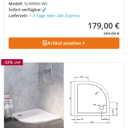
Modell:
SL9090V-WS
Sofort verfügbar
Lieferzeit:
1-3 Tage oder 24h-Express
179,00 €
Verkaufspreis:
Regulärer Pre
269,00 €
Artikel ansehen
Rabatt
-32%
UVP