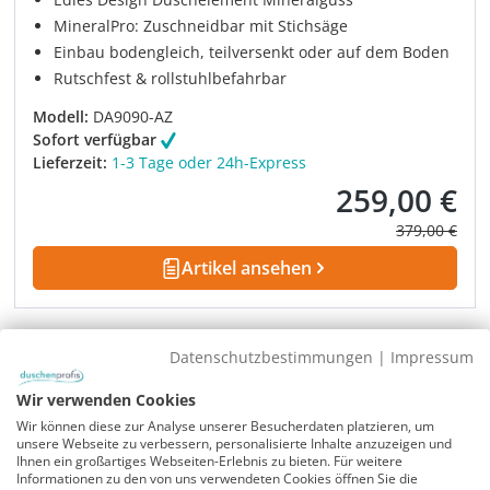
MineralPro: Zuschneidbar mit Stichsäge
Einbau bodengleich, teilversenkt oder auf dem Boden
Rutschfest & rollstuhlbefahrbar
Modell:
DA9090-AZ
Sofort verfügbar
Lieferzeit:
1-3 Tage oder 24h-Express
259,00 €
Verkaufspreis:
Regulärer Pre
379,00 €
Artikel ansehen
Rabatt
-32%
UVP
Datenschutzbestimmungen
|
Impressum
Wir verwenden Cookies
Wir können diese zur Analyse unserer Besucherdaten platzieren, um
unsere Webseite zu verbessern, personalisierte Inhalte anzuzeigen und
Ihnen ein großartiges Webseiten-Erlebnis zu bieten. Für weitere
Informationen zu den von uns verwendeten Cookies öffnen Sie die