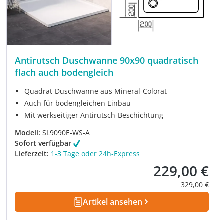
Antirutsch Duschwanne 90x90 quadratisch
flach auch bodengleich
Quadrat-Duschwanne aus Mineral-Colorat
Auch für bodengleichen Einbau
Mit werkseitiger Antirutsch-Beschichtung
Modell:
SL9090E-WS-A
Sofort verfügbar
Lieferzeit:
1-3 Tage oder 24h-Express
229,00 €
Verkaufspreis:
Regulärer Pre
329,00 €
Artikel ansehen