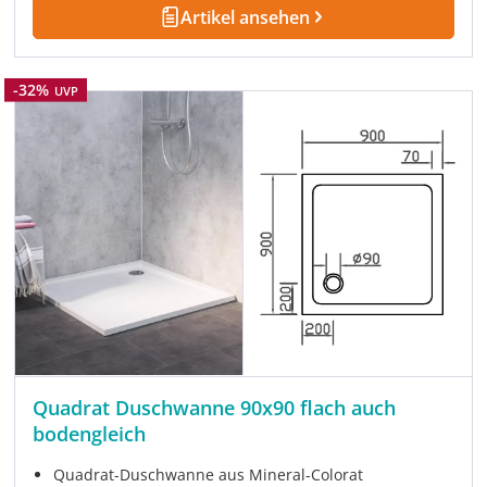
Artikel ansehen
Rabatt
-32%
UVP
Quadrat Duschwanne 90x90 flach auch
bodengleich
Quadrat-Duschwanne aus Mineral-Colorat