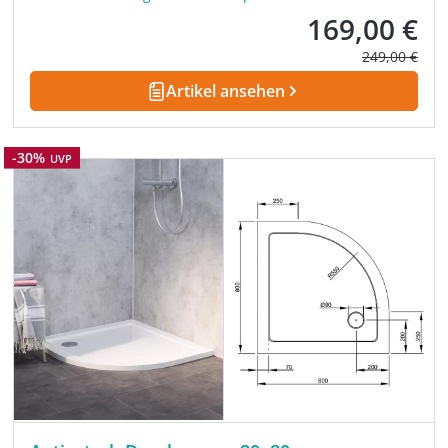
169,00 €
Verkaufspreis:
Regulärer Pre
249,00 €
Artikel ansehen
Rabatt
-30%
UVP