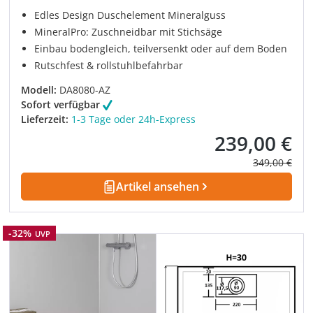
Edles Design Duschelement Mineralguss
MineralPro: Zuschneidbar mit Stichsäge
Einbau bodengleich, teilversenkt oder auf dem Boden
Rutschfest & rollstuhlbefahrbar
Modell:
DA8080-AZ
Sofort verfügbar
Lieferzeit:
1-3 Tage oder 24h-Express
239,00 €
Verkaufspreis:
Regulärer Pre
349,00 €
Artikel ansehen
Rabatt
-32%
UVP