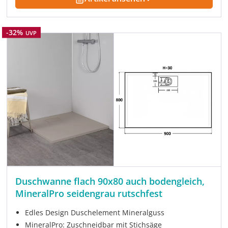
Rabatt
-32%
UVP
Duschwanne flach 90x80 auch bodengleich,
MineralPro seidengrau rutschfest
Edles Design Duschelement Mineralguss
MineralPro: Zuschneidbar mit Stichsäge