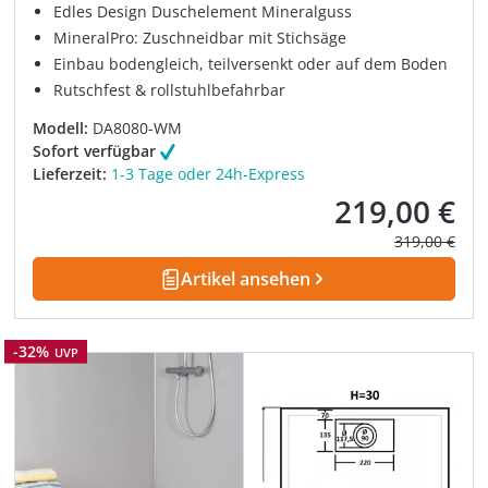
Edles Design Duschelement Mineralguss
MineralPro: Zuschneidbar mit Stichsäge
Einbau bodengleich, teilversenkt oder auf dem Boden
Rutschfest & rollstuhlbefahrbar
Modell:
DA8080-WM
Sofort verfügbar
Lieferzeit:
1-3 Tage oder 24h-Express
219,00 €
Verkaufspreis:
Regulärer Pre
319,00 €
Artikel ansehen
Rabatt
-32%
UVP