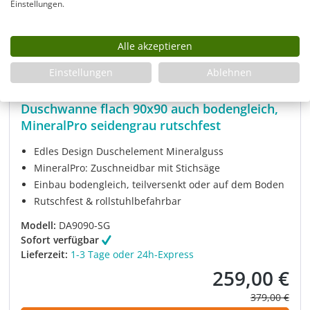
Einstellungen.
Alle akzeptieren
Einstellungen
Ablehnen
Duschwanne flach 90x90 auch bodengleich,
MineralPro seidengrau rutschfest
Edles Design Duschelement Mineralguss
MineralPro: Zuschneidbar mit Stichsäge
Einbau bodengleich, teilversenkt oder auf dem Boden
Rutschfest & rollstuhlbefahrbar
Modell:
DA9090-SG
Sofort verfügbar
Lieferzeit:
1-3 Tage oder 24h-Express
259,00 €
Verkaufspreis:
Regulärer Pre
379,00 €