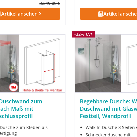
Regulärer Preis:
3.349,00 €
Artikel ansehen
Artikel anseh
Rabatt
-32%
UVP
 Duschwand zum
Begehbare Dusche: W
nach Maß mit
Duschwand mit Glas
chlussprofil
Festteil, Wandprofil
 Dusche zum Kleben als
Walk In Dusche 3 Seiten 
ertigung
Schneckendusche mit