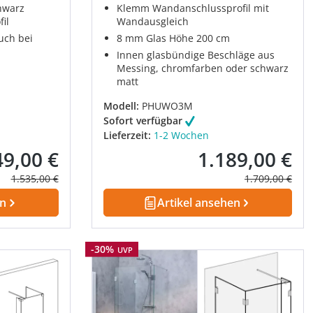
hwarz
Klemm Wandanschlussprofil mit
il
Wandausgleich
uch bei
8 mm Glas Höhe 200 cm
Innen glasbündige Beschläge aus
Messing, chromfarben oder schwarz
matt
Modell:
PHUWO3M
Sofort verfügbar
Lieferzeit:
1-2 Wochen
49,00 €
1.189,00 €
fspreis:
Verkaufspreis:
Regulärer Preis:
Regulärer Prei
1.535,00 €
1.709,00 €
en
Artikel ansehen
Rabatt
-30%
UVP