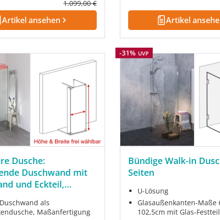
Regulärer Preis:
1.099,00 €
Artikel ansehen
Artikel anseh
Rabatt
-31%
UVP
re Dusche:
Bündige Walk-in Dusc
hende Duschwand mit
Seiten
nd und Eckteil,
U-Lösung
rtigung
 Duschwand als
Glasaußenkanten-Maße 6
endusche, Maßanfertigung
102,5cm mit Glas-Festtei