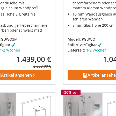
endusche mit
chromfarbenem oder sc
gleich im Wandprofil
mattem Klemm Wandprof
as Höhe & Breite frei
10 mm Wandausgleich a
r
schiefen Wänden
lasbündige Hebescharniere,
8 mm Glas Höhe 200 cm
rben oder schwarz matt
MGUWO3M
Modell:
PGUWO
fügbar
Sofort verfügbar
1-2 Wochen
Lieferzeit:
1-2 Wochen
1.439,00 €
1.0
Verkaufspreis:
Verkau
Regulärer Preis:
2.059,00 €
Artikel ansehen
Artikel anseh
Rabatt
-30%
UVP