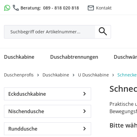
m Hauptinhalt springen
Zur Suche springen
Zur Hauptnavigation springen
Beratung:
089 - 818 020 818
Kontakt
Duschkabine
Duschabtrennungen
Duschwä
Duschenprofis
Duschkabine
U Duschkabine
Schneck
Schnec
Eckduschkabine
Praktische 
Nischendusche
Bewegungsfr
Bitte wä
Runddusche