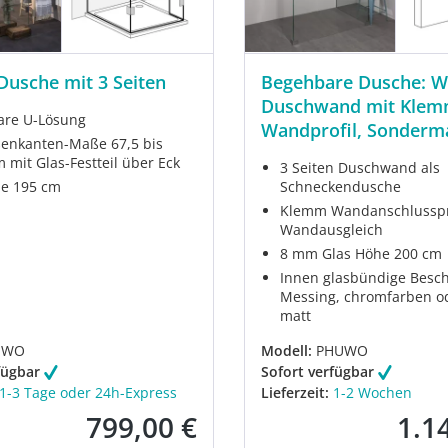
Dusche mit 3 Seiten
Begehbare Dusche: W
Duschwand mit Kle
are U-Lösung
Wandprofil, Sonderm
enkanten-Maße 67,5 bis
 mit Glas-Festteil über Eck
3 Seiten Duschwand als
e 195 cm
Schneckendusche
Klemm Wandanschlusspro
Wandausgleich
8 mm Glas Höhe 200 cm
Innen glasbündige Besch
Messing, chromfarben o
matt
UWO
Modell:
PHUWO
fügbar
Sofort verfügbar
1-3 Tage oder 24h-Express
Lieferzeit:
1-2 Wochen
799,00 €
1.1
Verkaufspreis:
Verkau