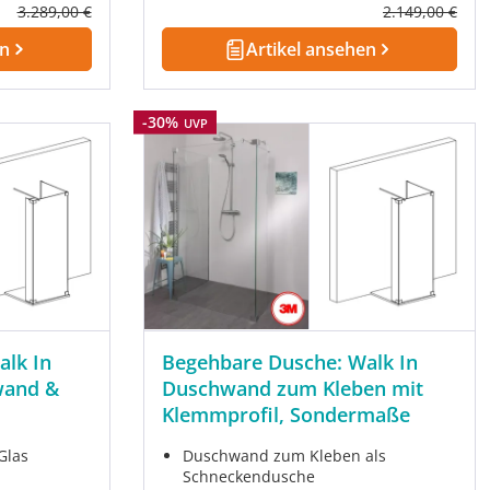
Regulärer Preis:
Regulärer Prei
3.289,00 €
2.149,00 €
en
Artikel ansehen
Rabatt
-30%
UVP
alk In
Begehbare Dusche: Walk In
wand &
Duschwand zum Kleben mit
Klemmprofil, Sondermaße
Glas
Duschwand zum Kleben als
Schneckendusche