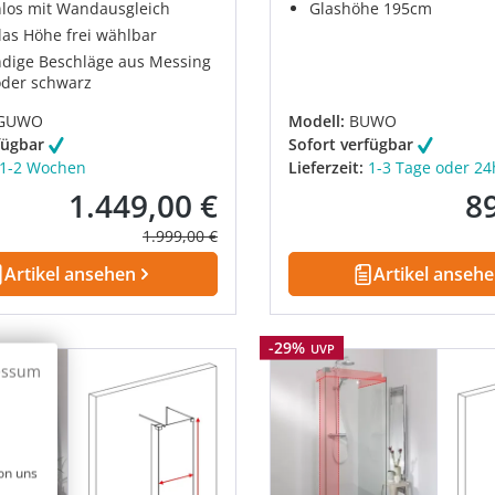
os mit Wandausgleich
Glashöhe 195cm
as Höhe frei wählbar
dige Beschläge aus Messing
der schwarz
GUWO
Modell:
BUWO
fügbar
Sofort verfügbar
1-2 Wochen
Lieferzeit:
1-3 Tage oder 24
1.449,00 €
8
Verkaufspreis:
Ver
Regulärer Preis:
1.999,00 €
Artikel ansehen
Artikel anseh
Rabatt
-29%
UVP
essum
on uns