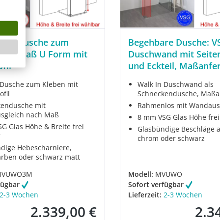
k In Dusche zum
Begehbare Dusche: V
nach Maß U Form mit
Duschwand mit Seit
fil
und Eckteil, Maßanfe
 Dusche zum Kleben mit
Walk In Duschwand als
fil
Schneckendusche, Maßa
endusche mit
Rahmenlos mit Wandaus
sgleich nach Maß
8 mm VSG Glas Höhe frei
G Glas Höhe & Breite frei
Glasbündige Beschläge 
r
chrom oder schwarz
dige Hebescharniere,
rben oder schwarz matt
MVUWO3M
Modell:
MVUWO
fügbar
Sofort verfügbar
2-3 Wochen
Lieferzeit:
2-3 Wochen
2.339,00 €
2.3
Verkaufspreis:
Verkau