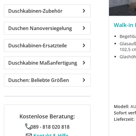
Duschkabinen-Zubehör
Walk-in 
Duschen Nanoversiegelung
Begehb
Glasauß
Duschkabinen-Ersatzteile
102,5 cm
Glashöh
Duschkabine Maßanfertigung
Duschen: Beliebte Größen
Modell:
A
Sofort ver
Kostenlose Beratung:
Lieferzeit:
089 - 818 020 818
Kontakt & Hilfe