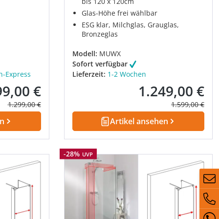
bis 120 x 120cm
Glas-Höhe frei wählbar
ESG klar, Milchglas, Grauglas,
Bronzeglas
Modell:
MUWX
Sofort verfügbar
h-Express
Lieferzeit:
1-2 Wochen
99,00 €
1.249,00 €
kaufspreis:
Verkaufspreis:
Regulärer Preis:
Regulärer Prei
1.299,00 €
1.599,00 €
en
Artikel ansehen
Rabatt
-28%
UVP