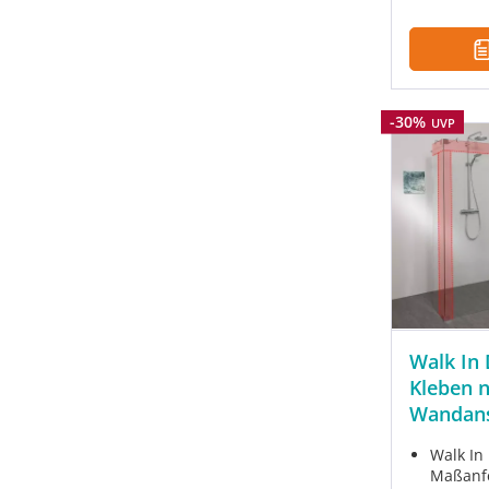
Rabatt
-30%
UVP
Walk In
Kleben 
Wandans
Walk In
Maßanf