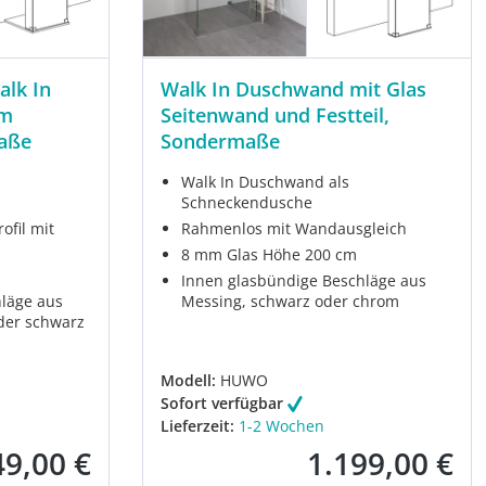
alk In
Walk In Duschwand mit Glas
mm
Seitenwand und Festteil,
aße
Sondermaße
Walk In Duschwand als
Schneckendusche
fil mit
Rahmenlos mit Wandausgleich
8 mm Glas Höhe 200 cm
Innen glasbündige Beschläge aus
läge aus
Messing, schwarz oder chrom
der schwarz
Modell:
HUWO
Sofort verfügbar
Lieferzeit:
1-2 Wochen
49,00 €
1.199,00 €
fspreis:
Verkaufspreis: