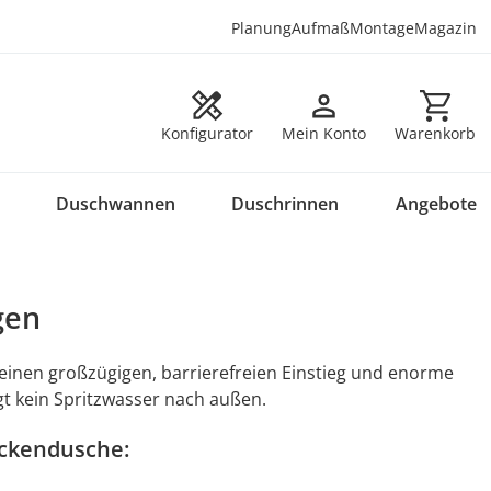
Planung
Aufmaß
Montage
Magazin
Warenkorb en
Konfigurator
Mein Konto
Warenkorb
Duschwannen
Duschrinnen
Angebote
gen
einen großzügigen, barrierefreien Einstieg und enorme
t kein Spritzwasser nach außen.
eckendusche: