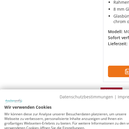
Rahmenl
8 mm Gl
Glasbün
chrom o
Modell:
M
Sofort ver
Lieferzeit:
Rabatt
-30%
UVP
Datenschutzbestimmungen
|
Impr
Wir verwenden Cookies
Wir können diese zur Analyse unserer Besucherdaten platzieren, um unsere
Webseite zu verbessern, personalisierte Inhalte anzuzeigen und Ihnen ein
großartiges Webseiten-Erlebnis zu bieten. Für weitere Informationen zu den v
verwendeten Cookies öffnen Sie die Einstellungen.