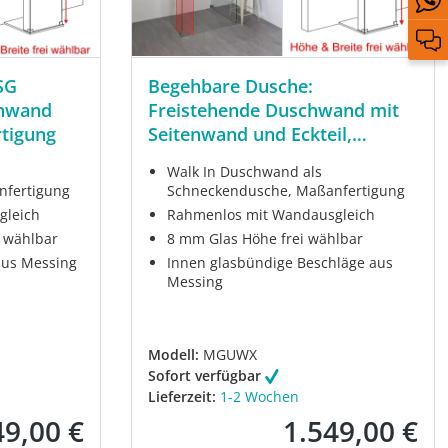
SG
Begehbare Dusche:
enwand
Freistehende Duschwand mit
rtigung
Seitenwand und Eckteil,
Maßanfertigung
Walk In Duschwand als
nfertigung
Schneckendusche, Maßanfertigung
gleich
Rahmenlos mit Wandausgleich
 wählbar
8 mm Glas Höhe frei wählbar
aus Messing
Innen glasbündige Beschläge aus
Messing
Modell:
MGUWX
Sofort verfügbar
Lieferzeit:
1-2 Wochen
49,00 €
1.549,00 €
fspreis:
Verkaufspreis: