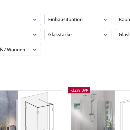
Einbausituation
Baua
Glasstärke
Glas
ß / Wannenmaß
Rabatt
-32%
UVP