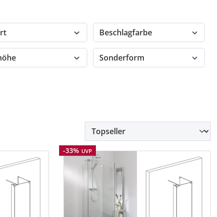
rt
Beschlagfarbe
höhe
Sonderform
Rabatt
-33%
UVP