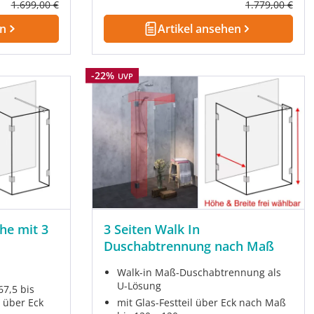
Regulärer Preis:
Regulärer Prei
1.699,00 €
1.779,00 €
en
Artikel ansehen
Rabatt
-22%
UVP
he mit 3
3 Seiten Walk In
Duschabtrennung nach Maß
Walk-in Maß-Duschabtrennung als
U-Lösung
7,5 bis
l über Eck
mit Glas-Festteil über Eck nach Maß