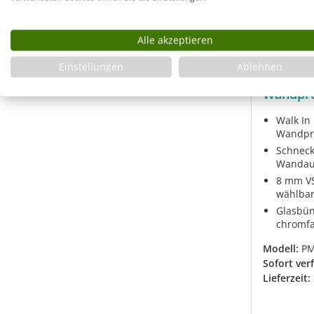
Alle akzeptieren
VSG Wal
Einstellungen
Ablehnen
Kleben 
Wandpro
Walk In
Wandpro
Schneck
Wandau
8 mm VS
wählba
Glasbün
chromfa
Modell:
P
Sofort ver
Lieferzeit: