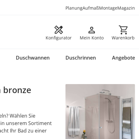
Planung
Aufmaß
Montage
Magazin
Warenkorb en
Konfigurator
Mein Konto
Warenkorb
Duschwannen
Duschrinnen
Angebote
n bronze
ln? Wählen Sie
- in unserem Sortiment
ht Ihr Bad zu einer