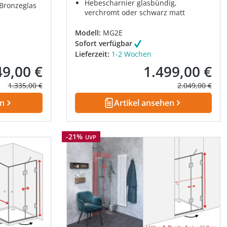
Hebescharnier glasbündig,
, Bronzeglas
verchromt oder schwarz matt
Modell:
MG2E
Sofort verfügbar
Lieferzeit:
1-2 Wochen
49,00 €
1.499,00 €
fspreis:
Verkaufspreis:
Regulärer Preis:
Regulärer Prei
1.335,00 €
2.049,00 €
en
Artikel ansehen
Rabatt
-21%
UVP