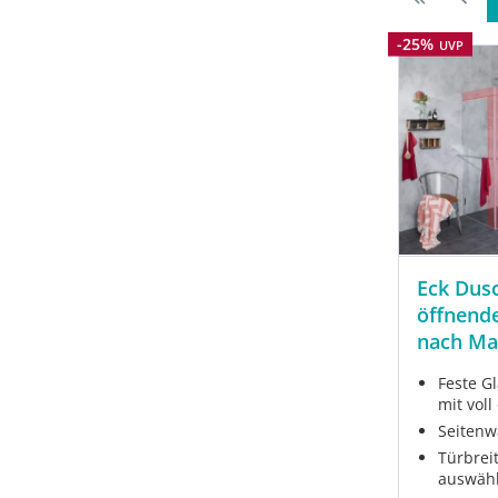
Rabatt
-25%
UVP
Eck Dusc
öffnend
nach M
Feste G
mit voll
Seitenw
Türbrei
auswäh