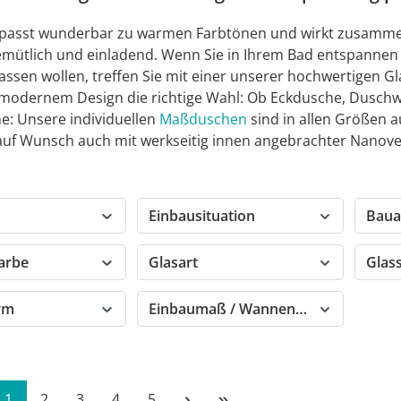
 passt wunderbar zu warmen Farbtönen und wirkt zusamm
mütlich und einladend. Wenn Sie in Ihrem Bad entspannen 
 lassen wollen, treffen Sie mit einer unserer hochwertigen 
modernem Design die richtige Wahl: Ob Eckdusche, Duschw
: Unsere individuellen
Maßduschen
sind in allen Größen 
 auf Wunsch auch mit werkseitig innen angebrachter Nanove
Einbausituation
Baua
farbe
Glasart
Glas
orm
Einbaumaß / Wannenmaß
Seite
Seite
Seite
Seite
Seite
1
2
3
4
5