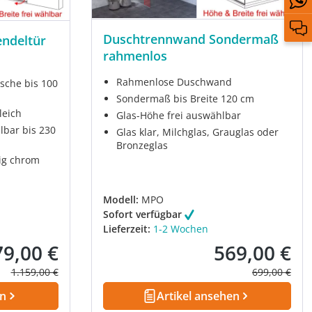
Duschtrennwand Sondermaß
endeltür
rahmenlos
Rahmenlose Duschwand
sche bis 100
Sondermaß bis Breite 120 cm
leich
Glas-Höhe frei auswählbar
lbar bis 230
Glas klar, Milchglas, Grauglas oder
Bronzeglas
ig chrom
Modell:
MPO
Sofort verfügbar
Lieferzeit:
1-2 Wochen
79,00 €
569,00 €
kaufspreis:
Verkaufspreis:
Regulärer Preis:
Regulärer Pre
1.159,00 €
699,00 €
en
Artikel ansehen