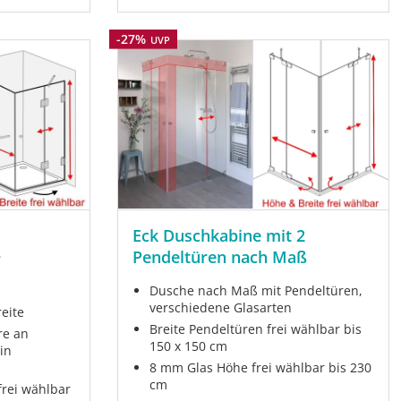
Rabatt
-27%
UVP
Eck Duschkabine mit 2
+
Pendeltüren nach Maß
Dusche nach Maß mit Pendeltüren,
verschiedene Glasarten
eite
Breite Pendeltüren frei wählbar bis
re an
150 x 150 cm
 in
8 mm Glas Höhe frei wählbar bis 230
cm
frei wählbar