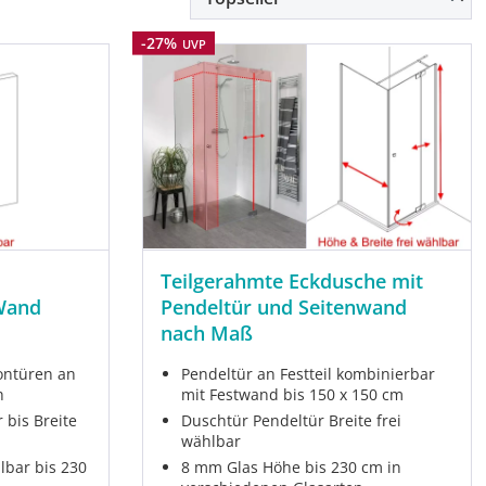
Rabatt
-27%
UVP
Teilgerahmte Eckdusche mit
Wand
Pendeltür und Seitenwand
nach Maß
ontüren an
Pendeltür an Festteil kombinierbar
h
mit Festwand bis 150 x 150 cm
 bis Breite
Duschtür Pendeltür Breite frei
wählbar
lbar bis 230
8 mm Glas Höhe bis 230 cm in