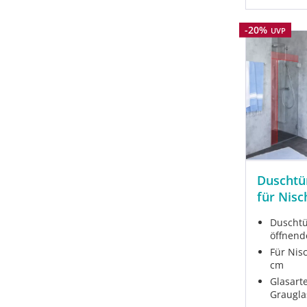
Rabatt
-20%
UVP
Duschtü
für Nisc
Duschtü
öffnend
Für Nis
cm
Glasarte
Graugla