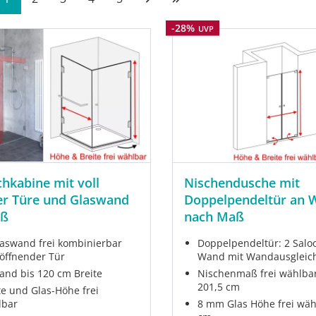
Rabatt
-28%
UVP
hkabine mit voll
Nischendusche mit
er Türe und Glaswand
Doppelpendeltür an 
aß
nach Maß
laswand frei kombinierbar
Doppelpendeltür: 2 Salo
 öffnender Tür
Wand mit Wandausgleic
and bis 120 cm Breite
Nischenmaß frei wählbar
201,5 cm
te und Glas-Höhe frei
lbar
8 mm Glas Höhe frei wäh