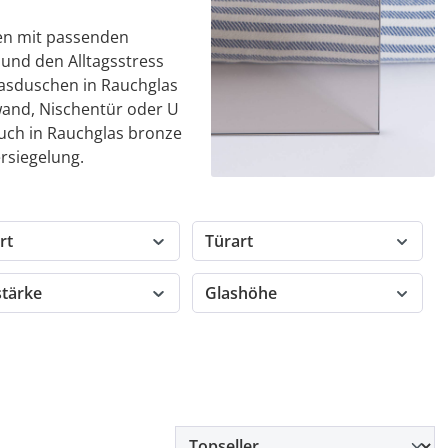
en mit passenden
und den Alltagsstress
Glasduschen in Rauchglas
and, Nischentür oder U
auch in Rauchglas bronze
rsiegelung.
rt
Türart
stärke
Glashöhe