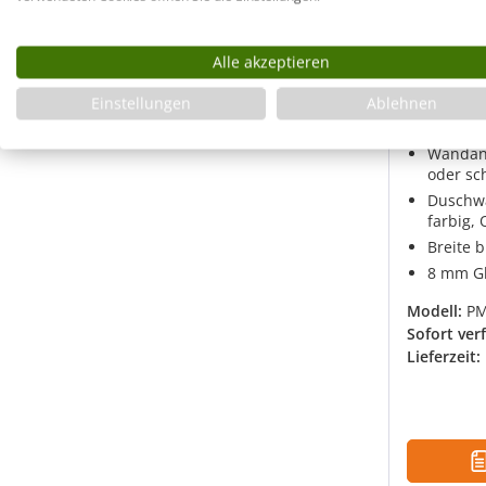
Begehba
Alle akzeptieren
Freiste
Einstellungen
Ablehnen
Ausgleic
Maßanfe
Wandans
oder sc
Duschwan
farbig,
Breite 
8 mm Gl
Modell:
P
Sofort ver
Lieferzeit: