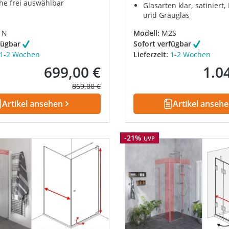
he frei auswählbar
Glasarten klar, satiniert
und Grauglas
1N
Modell:
M2S
fügbar
Sofort verfügbar
1-2 Wochen
Lieferzeit:
1-2 Wochen
699,00 €
1.0
Verkaufspreis:
Verkau
Regulärer Preis:
869,00 €
Artikel ansehen
Artikel anseh
Rabatt
-21%
UVP