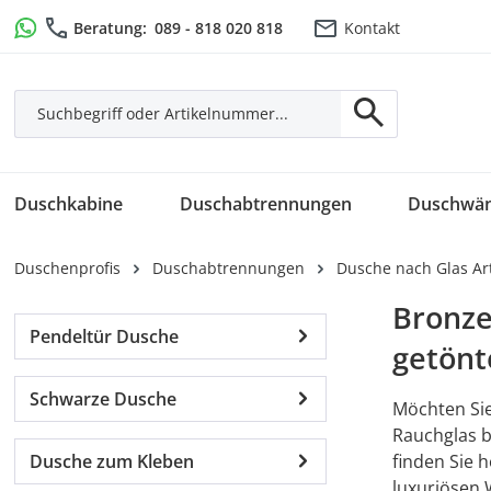
m Hauptinhalt springen
Zur Suche springen
Zur Hauptnavigation springen
Beratung:
089 - 818 020 818
Kontakt
Duschkabine
Duschabtrennungen
Duschwä
Duschenprofis
Duschabtrennungen
Dusche nach Glas Ar
Bronze
Pendeltür Dusche
getönt
Schwarze Dusche
Möchten Sie
Rauchglas b
Dusche zum Kleben
finden Sie 
luxuriösen 