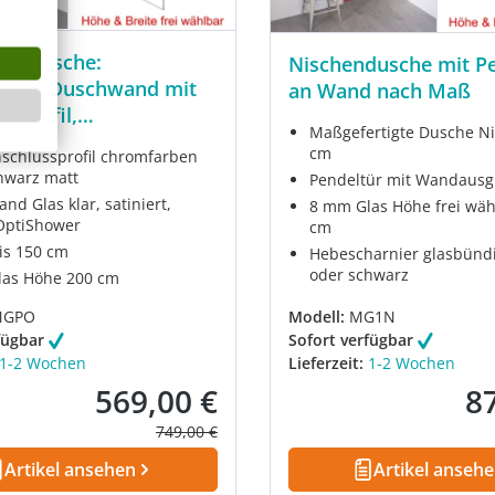
re Dusche:
Nischendusche mit P
hende Duschwand mit
an Wand nach Maß
hsprofil,
Maßgefertigte Dusche Ni
rtigung
cm
chlussprofil chromfarben
hwarz matt
Pendeltür mit Wandausg
d Glas klar, satiniert,
8 mm Glas Höhe frei wäh
 OptiShower
cm
bis 150 cm
Hebescharnier glasbünd
oder schwarz
as Höhe 200 cm
MGPO
Modell:
MG1N
fügbar
Sofort verfügbar
1-2 Wochen
Lieferzeit:
1-2 Wochen
569,00 €
8
Verkaufspreis:
Ver
Regulärer Preis:
749,00 €
Artikel ansehen
Artikel anseh