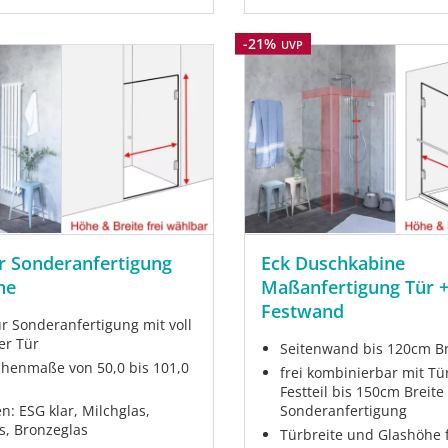
Rabatt
-21%
UVP
r Sonderanfertigung
Eck Duschkabine
he
Maßanfertigung Tür 
Festwand
r Sonderanfertigung mit voll
er Tür
Seitenwand bis 120cm Br
chenmaße von 50,0 bis 101,0
frei kombinierbar mit Tü
Festteil bis 150cm Breite
n: ESG klar, Milchglas,
Sonderanfertigung
s, Bronzeglas
Türbreite und Glashöhe 