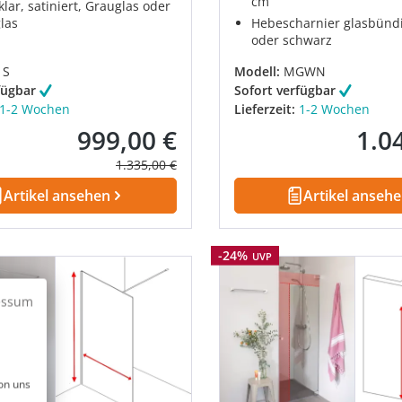
cm
klar, satiniert, Grauglas oder
las
Hebescharnier glasbünd
oder schwarz
1S
Modell:
MGWN
fügbar
Sofort verfügbar
1-2 Wochen
Lieferzeit:
1-2 Wochen
999,00 €
1.0
Verkaufspreis:
Verkau
Regulärer Preis:
1.335,00 €
Artikel ansehen
Artikel anseh
Rabatt
-24%
UVP
essum
on uns