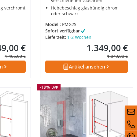
verschiedenen Glasarten
ig verchromt
Hebebeschlag glasbündig chrom
oder schwarz
Modell:
PMG2S
Sofort verfügbar
Lieferzeit:
1-2 Wochen
49,00 €
1.349,00 €
fspreis:
Verkaufspreis:
Regulärer Preis:
Regulärer Prei
1.465,00 €
1.849,00 €
en
Artikel ansehen
Rabatt
-19%
UVP