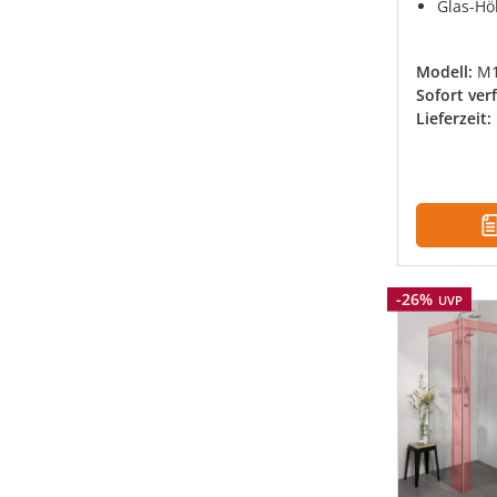
Glas-Hö
Modell:
M
Sofort ver
Lieferzeit:
Rabatt
-26%
UVP