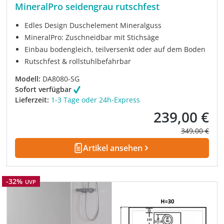
MineralPro seidengrau rutschfest
Edles Design Duschelement Mineralguss
MineralPro: Zuschneidbar mit Stichsäge
Einbau bodengleich, teilversenkt oder auf dem Boden
Rutschfest & rollstuhlbefahrbar
Modell:
DA8080-SG
Sofort verfügbar
Lieferzeit:
1-3 Tage oder 24h-Express
239,00 €
Verkaufspreis:
Regulärer Pre
349,00 €
Artikel ansehen
Rabatt
-32%
UVP