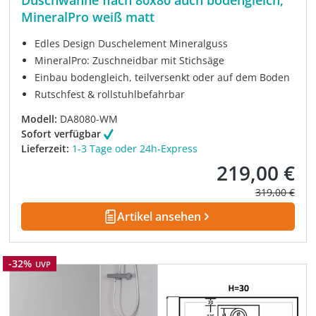
Duschwanne flach 80x80 auch bodengleich,
MineralPro weiß matt
Edles Design Duschelement Mineralguss
MineralPro: Zuschneidbar mit Stichsäge
Einbau bodengleich, teilversenkt oder auf dem Boden
Rutschfest & rollstuhlbefahrbar
Modell:
DA8080-WM
Sofort verfügbar
Lieferzeit:
1-3 Tage oder 24h-Express
219,00 €
Verkaufspreis:
Regulärer Pre
319,00 €
Artikel ansehen
Rabatt
-32%
UVP