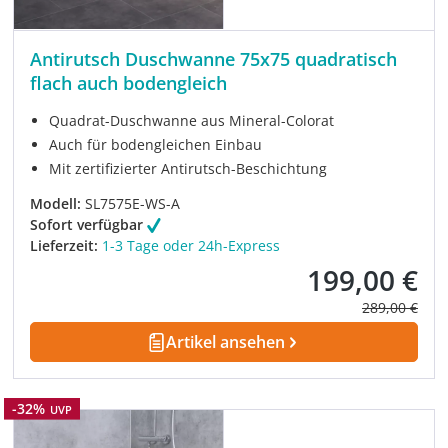
Antirutsch Duschwanne 75x75 quadratisch
flach auch bodengleich
Quadrat-Duschwanne aus Mineral-Colorat
Auch für bodengleichen Einbau
Mit zertifizierter Antirutsch-Beschichtung
Modell:
SL7575E-WS-A
Sofort verfügbar
Lieferzeit:
1-3 Tage oder 24h-Express
199,00 €
Verkaufspreis:
Regulärer Pre
289,00 €
Artikel ansehen
Rabatt
-32%
UVP