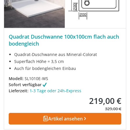
Quadrat Duschwanne 100x100cm flach auch
bodengleich
Quadrat-Duschwanne aus Mineral-Colorat
Superflach Höhe = 3,5 cm
Auch für bodengleichen Einbau
Modell:
SL1010E-WS
Sofort verfügbar
Lieferzeit:
1-3 Tage oder 24h-Express
219,00 €
Verkaufspreis:
Regulärer Pre
329,00 €
Artikel ansehen