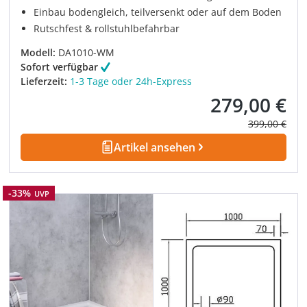
Einbau bodengleich, teilversenkt oder auf dem Boden
Rutschfest & rollstuhlbefahrbar
Modell:
DA1010-WM
Sofort verfügbar
Lieferzeit:
1-3 Tage oder 24h-Express
279,00 €
Verkaufspreis:
Regulärer Pre
399,00 €
Artikel ansehen
Rabatt
-33%
UVP