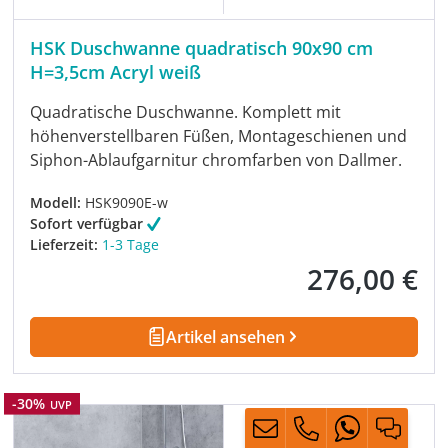
HSK Duschwanne quadratisch 90x90 cm
H=3,5cm Acryl weiß
Quadratische Duschwanne. Komplett mit
höhenverstellbaren Füßen, Montageschienen und
Siphon-Ablaufgarnitur chromfarben von Dallmer.
Modell:
HSK9090E-w
Sofort verfügbar
Lieferzeit:
1-3 Tage
276,00 €
Regulärer Preis:
Artikel ansehen
Rabatt
-30%
UVP