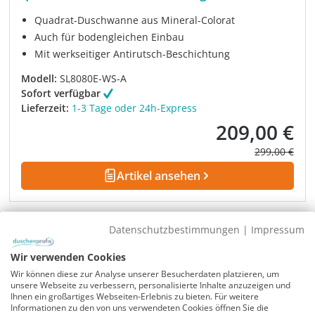
Quadrat-Duschwanne aus Mineral-Colorat
Auch für bodengleichen Einbau
Mit werkseitiger Antirutsch-Beschichtung
Modell:
SL8080E-WS-A
Sofort verfügbar
Lieferzeit:
1-3 Tage oder 24h-Express
209,00 €
Verkaufspreis:
Regulärer Pre
299,00 €
Artikel ansehen
Rabatt
-32%
UVP
Datenschutzbestimmungen
|
Impressum
Wir verwenden Cookies
Wir können diese zur Analyse unserer Besucherdaten platzieren, um
unsere Webseite zu verbessern, personalisierte Inhalte anzuzeigen und
Ihnen ein großartiges Webseiten-Erlebnis zu bieten. Für weitere
Informationen zu den von uns verwendeten Cookies öffnen Sie die