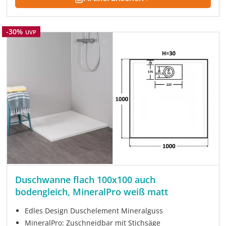
Rabatt
-30%
UVP
Duschwanne flach 100x100 auch
bodengleich, MineralPro weiß matt
Edles Design Duschelement Mineralguss
MineralPro: Zuschneidbar mit Stichsäge