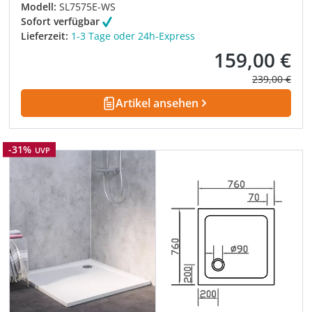
Modell:
SL7575E-WS
Sofort verfügbar
Lieferzeit:
1-3 Tage oder 24h-Express
159,00 €
Verkaufspreis:
Regulärer Pre
239,00 €
Artikel ansehen
Rabatt
-31%
UVP