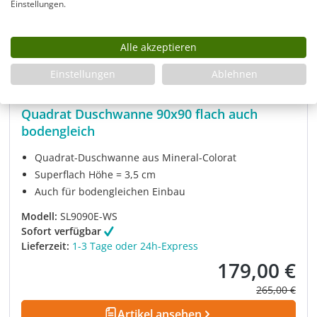
Einstellungen.
Alle akzeptieren
Einstellungen
Ablehnen
Quadrat Duschwanne 90x90 flach auch
bodengleich
Quadrat-Duschwanne aus Mineral-Colorat
Superflach Höhe = 3,5 cm
Auch für bodengleichen Einbau
Modell:
SL9090E-WS
Sofort verfügbar
Lieferzeit:
1-3 Tage oder 24h-Express
179,00 €
Verkaufspreis:
Regulärer Pre
265,00 €
Artikel ansehen