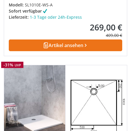
Modell:
SL1010E-WS-A
Sofort verfügbar
Lieferzeit:
1-3 Tage oder 24h-Express
269,00 €
Verkaufspreis:
Regulärer Pre
409,00 €
Artikel ansehen
Rabatt
-31%
UVP