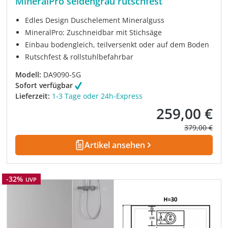
MineralPro seidengrau rutschfest
Edles Design Duschelement Mineralguss
MineralPro: Zuschneidbar mit Stichsäge
Einbau bodengleich, teilversenkt oder auf dem Boden
Rutschfest & rollstuhlbefahrbar
Modell:
DA9090-SG
Sofort verfügbar
Lieferzeit:
1-3 Tage oder 24h-Express
259,00 €
Verkaufspreis:
Regulärer Pre
379,00 €
Artikel ansehen
Rabatt
-32%
UVP