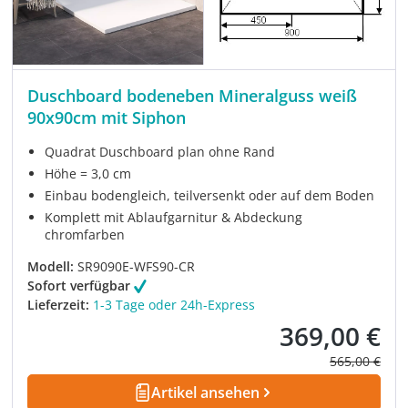
Duschboard bodeneben Mineralguss weiß
90x90cm mit Siphon
Quadrat Duschboard plan ohne Rand
Höhe = 3,0 cm
Einbau bodengleich, teilversenkt oder auf dem Boden
Komplett mit Ablaufgarnitur & Abdeckung
chromfarben
Modell:
SR9090E-WFS90-CR
Sofort verfügbar
Lieferzeit:
1-3 Tage oder 24h-Express
369,00 €
Verkaufspreis:
Regulärer Pre
565,00 €
Artikel ansehen