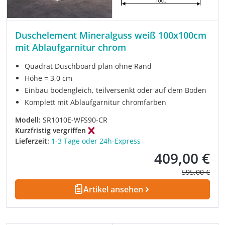
Duschelement Mineralguss weiß 100x100cm
mit Ablaufgarnitur chrom
Quadrat Duschboard plan ohne Rand
Höhe = 3,0 cm
Einbau bodengleich, teilversenkt oder auf dem Boden
Komplett mit Ablaufgarnitur chromfarben
Modell:
SR1010E-WFS90-CR
Kurzfristig vergriffen
Lieferzeit:
1-3 Tage oder 24h-Express
409,00 €
Verkaufspreis:
Regulärer Pre
595,00 €
Artikel ansehen