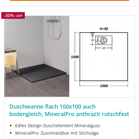
Rabatt
-30%
UVP
Duschwanne flach 100x100 auch
bodengleich, MineralPro anthrazit rutschfest
Edles Design Duschelement Mineralguss
MineralPro: Zuschneidbar mit Stichsäge