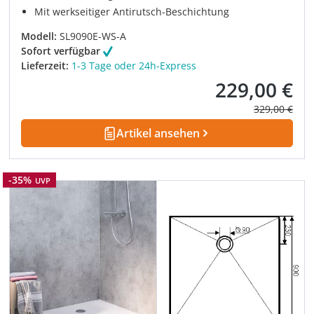
Mit werkseitiger Antirutsch-Beschichtung
Modell:
SL9090E-WS-A
Sofort verfügbar
Lieferzeit:
1-3 Tage oder 24h-Express
229,00 €
Verkaufspreis:
Regulärer Pre
329,00 €
Artikel ansehen
Rabatt
-35%
UVP