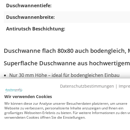
Duschwannentiefe:
Duschwannenbreite:
Antirutsch Beschichtung:
Duschwanne flach 80x80 auch bodengleich, M
Superflache Duschwanne aus hochwertigem 
Nur 30 mm Höhe – ideal für bodengleichen Einbau
Duschelement mit eingearbeitetem Gefälle zum Ablauf
Datenschutzbestimmungen
|
Impr
Passend für Duschkabinen verschiedener Hersteller, z
usw.
Wir verwenden Cookies
Elegante Form, massive und stabile Ausführung
Wir können diese zur Analyse unserer Besucherdaten platzieren, um unsere
Webseite zu verbessern, personalisierte Inhalte anzuzeigen und Ihnen ein
Farbe anthrazit matt (ähnlich RAL 7016)
großartiges Webseiten-Erlebnis zu bieten. Für weitere Informationen zu den v
verwendeten Cookies öffnen Sie die Einstellungen.
Material & Stabilität der rutschfesten Min