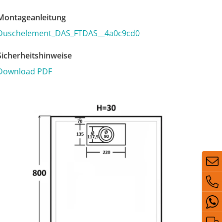
ontageanleitung
Duschelement_DAS_FTDAS__4a0c9cd0
icherheitshinweise
Download PDF