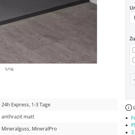
U
Z
1
/
16
P
24h Express, 1-3 Tage
I
anthrazit matt
F
P
Mineralguss, MineralPro
3