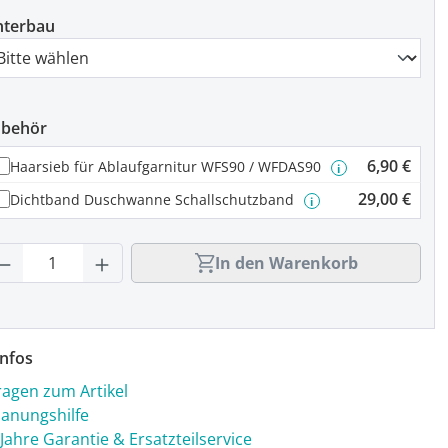
nterbau
ubehör
6,90 €
Haarsieb für Ablaufgarnitur WFS90 / WFDAS90
i
29,00 €
Dichtband Duschwanne Schallschutzband
i
rodukt Anzahl: Gib den gewünschten Wert
In den Warenkorb
nfos
ragen zum Artikel
lanungshilfe
 Jahre Garantie & Ersatzteilservice