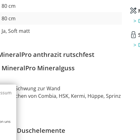
80 cm
M
80 cm
Ja, Soft matt
S
ineralPro anthrazit rutschfest
MineralPro Mineralguss
, edler Schwung zur Wand
essum
. B. Duschen von Combia, HSK, Kermi, Hüppe, Sprinz
on uns
eralPro Duschelemente