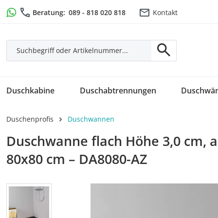
m Hauptinhalt springen
Zur Suche springen
Zur Hauptnavigation springen
Beratung:
089 - 818 020 818
Kontakt
Duschkabine
Duschabtrennungen
Duschwä
Duschenprofis
Duschwannen
Duschwanne flach Höhe 3,0 cm, au
80x80 cm – DA8080-AZ
Bildergalerie überspringen