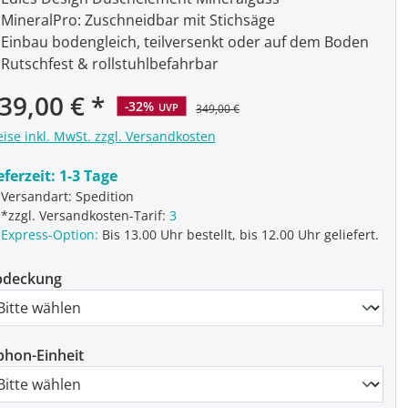
MineralPro: Zuschneidbar mit Stichsäge
Einbau bodengleich, teilversenkt oder auf dem Boden
Rutschfest & rollstuhlbefahrbar
rkaufspreis:
39,00 €
-32%
UVP
349,00 €
eise inkl. MwSt. zzgl. Versandkosten
eferzeit:
1-3 Tage
Versandart: Spedition
*zzgl. Versandkosten-Tarif:
3
Express-Option:
Bis 13.00 Uhr bestellt, bis 12.00 Uhr geliefert.
bdeckung
phon-Einheit