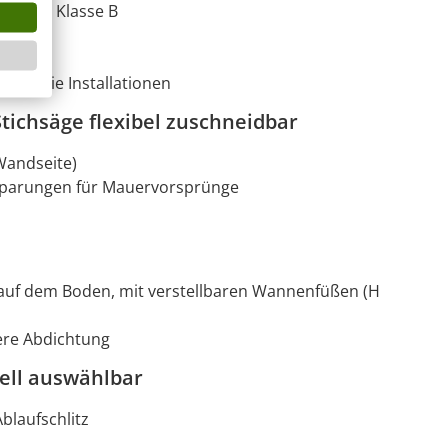
tigkeit Klasse B
erefreie Installationen
ichsäge flexibel zuschneidbar
 Wandseite)
ssparungen für Mauervorsprünge
n
t auf dem Boden, mit verstellbaren Wannenfüßen (H
bere Abdichtung
ell auswählbar
laufschlitz