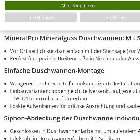
Seidenmatte Oberfläche: integrierte Soft Matt Rutschfes
Alle akzeptieren
Massiver MineralPro Mineralguss
Einstellungen
Ablehnen
Extrem widerstandsfähig und pflegeleicht
Rollstuhlbefahrbar – uneingeschränkt geeignet für barri
MineralPro Mineralguss Duschwannen: Mit St
Vor Ort seitlich kürzbar einfach mit der Stichsäge (zur
Perfekt für spezielle Breitenmaße in Nischen oder Au
Einfache Duschwannen-Montage
Waagerechte Unterseite für unkomplizierte Installatio
Einbauvarianten: bodengleich, teilversenkt, aufgesetz
= 58-120 mm) oder auf Unterbau
Exakte Außenkanten für präzise Ausrichtung und sau
Siphon-Abdeckung der Duschwanne individu
Geschlossen in Duschwannenfarbe mit umlaufendem Ab
Edelstahl in Duschwannenfarbe mit 2 Schlitzen