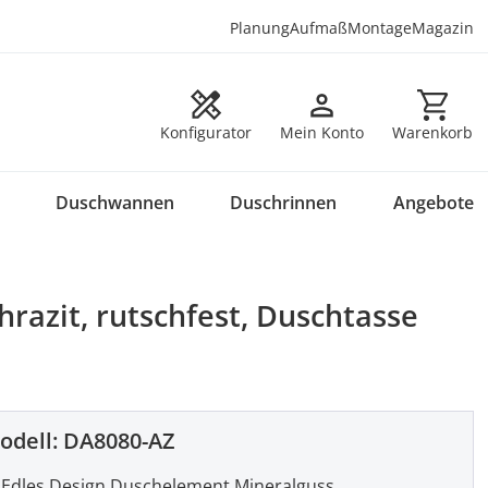
Planung
Aufmaß
Montage
Magazin
Warenkorb en
Konfigurator
Mein Konto
Warenkorb
Duschwannen
Duschrinnen
Angebote
razit, rutschfest, Duschtasse
odell:
DA8080-AZ
Edles Design Duschelement Mineralguss