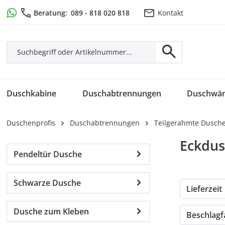
m Hauptinhalt springen
Zur Suche springen
Zur Hauptnavigation springen
Beratung:
089 - 818 020 818
Kontakt
Duschkabine
Duschabtrennungen
Duschwä
Duschenprofis
Duschabtrennungen
Teilgerahmte Dusch
Eckdus
Pendeltür Dusche
Schwarze Dusche
Lieferzeit
Dusche zum Kleben
Beschlag