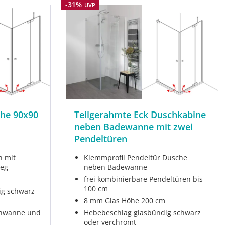
Rabatt
-31%
UVP
che 90x90
Teilgerahmte Eck Duschkabine
neben Badewanne mit zwei
Pendeltüren
n mit
Klemmprofil Pendeltür Dusche
ieg
neben Badewanne
frei kombinierbare Pendeltüren bis
100 cm
ig schwarz
8 mm Glas Höhe 200 cm
chwanne und
Hebebeschlag glasbündig schwarz
oder verchromt