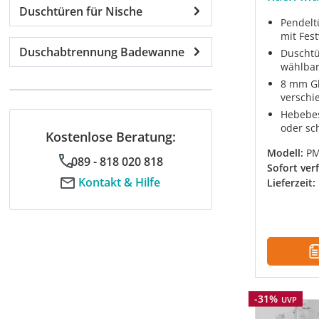
Duschtüren für Nische
Pendelt
mit Fes
Duschabtrennung Badewanne
Duschtür
wählba
8 mm Gl
verschi
Hebebes
oder s
Kostenlose Beratung:
Modell:
P
089 - 818 020 818
Sofort ver
Kontakt & Hilfe
Lieferzeit:
Rabatt
-31%
UVP