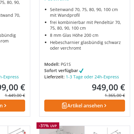
75, 80, 90,
Seitenwand 70, 75, 80, 90, 100 cm
stwand 70,
mit Wandprofil
frei kombinierbar mit Pendeltür 70,
75, 80, 90, 100 cm
asbündig
8 mm Glas Höhe 200 cm
hrom
Hebescharnier glasbündig schwarz
oder verchromt
Modell:
PG1S
Sofort verfügbar
h-Express
Lieferzeit:
1-3 Tage oder 24h-Express
99,00 €
949,00 €
kaufspreis:
Verkaufspreis:
Regulärer Preis:
Regulärer Prei
1.449,00 €
1.365,00 €
en
Artikel ansehen
Rabatt
-31%
UVP