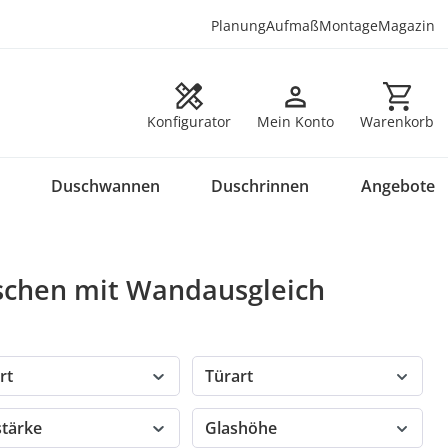
Planung
Aufmaß
Montage
Magazin
Warenkorb en
Konfigurator
Mein Konto
Warenkorb
Duschwannen
Duschrinnen
Angebote
schen mit Wandausgleich
rt
Türart
stärke
Glashöhe