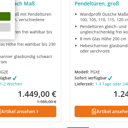
üren nach Maß
Pendeltüren, groß
nach Maß mit Pendeltüren
Wandprofil Dusche Maße 
profilen, verschiedene
100, 105, 110, 115, 120 
en
Pendeltüren gleich- und
endeltüren frei wählbar bis
ungleichschenklig frei k
50 cm
8 mm Glas Höhe 200 cm
as Höhe frei wählbar bis 230
Hebescharnier glasbünd
oder verchromt
arnier glasbündig schwarz
hrom
MG2E
Modell:
PGXE
fügbar
Sofort verfügbar
1-2 Wochen
Lieferzeit:
1-3 Tage oder 24
1.449,00 €
1.2
Verkaufspreis:
Verkau
Regulärer Preis:
1.985,00 €
Artikel ansehen
Artikel anseh