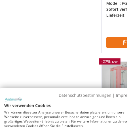
Modell:
PG
Sofort ver
Lieferzeit:
Rabatt
-27%
UVP
Datenschutzbestimmungen
|
Impr
Wir verwenden Cookies
Wir können diese zur Analyse unserer Besucherdaten platzieren, um unsere
Webseite zu verbessern, personalisierte Inhalte anzuzeigen und Ihnen ein
großartiges Webseiten-Erlebnis zu bieten. Für weitere Informationen zu den v
Teilgera
verwendeten Cookies öffnen Sie die Einstellungen.