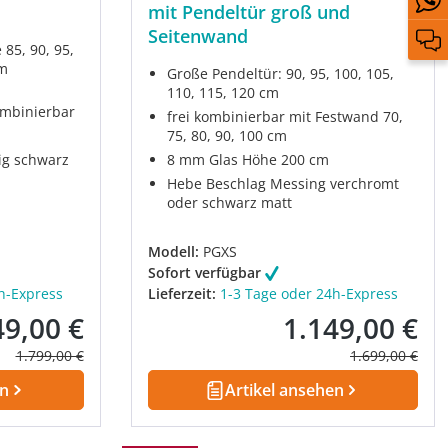
mit Pendeltür groß und
Seitenwand
85, 90, 95,
cm
Große Pendeltür: 90, 95, 100, 105,
110, 115, 120 cm
ombinierbar
frei kombinierbar mit Festwand 70,
75, 80, 90, 100 cm
ig schwarz
8 mm Glas Höhe 200 cm
Hebe Beschlag Messing verchromt
oder schwarz matt
Modell:
PGXS
Sofort verfügbar
h-Express
Lieferzeit:
1-3 Tage oder 24h-Express
49,00 €
1.149,00 €
fspreis:
Verkaufspreis:
Regulärer Preis:
Regulärer Prei
1.799,00 €
1.699,00 €
en
Artikel ansehen