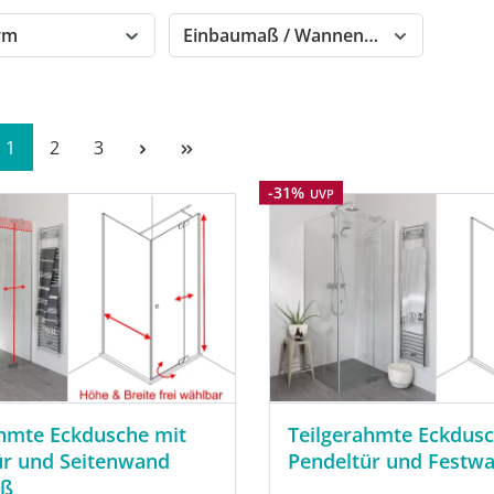
orm
Einbaumaß / Wannenmaß
Seite
Seite
Seite
1
2
3
Rabatt
-31%
UVP
ahmte Eckdusche mit
Teilgerahmte Eckdusc
ür und Seitenwand
Pendeltür und Festw
aß