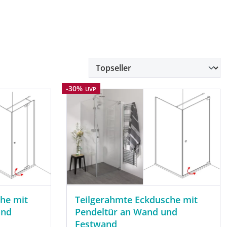
Rabatt
-30%
UVP
he mit
Teilgerahmte Eckdusche mit
and
Pendeltür an Wand und
Festwand