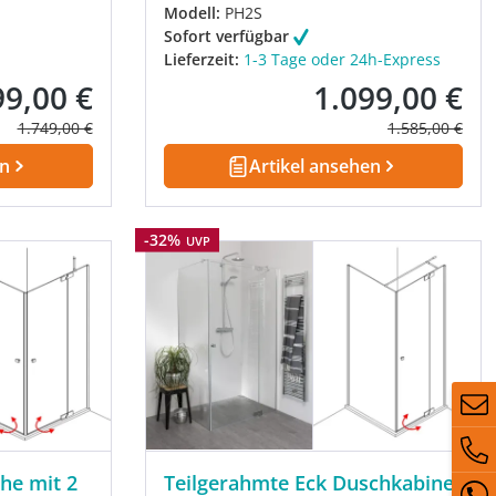
Modell:
PH2S
Sofort verfügbar
Lieferzeit:
1-3 Tage oder 24h-Express
99,00 €
1.099,00 €
fspreis:
Verkaufspreis:
Regulärer Preis:
Regulärer Prei
1.749,00 €
1.585,00 €
en
Artikel ansehen
Rabatt
-32%
UVP
he mit 2
Teilgerahmte Eck Duschkabine