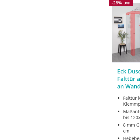
Rabatt
-28%
UVP
Eck Dus
Falttür
an Wand
Falttür
Klemmpr
Maßanfe
bis 120
8 mm Gl
cm
Hebebes