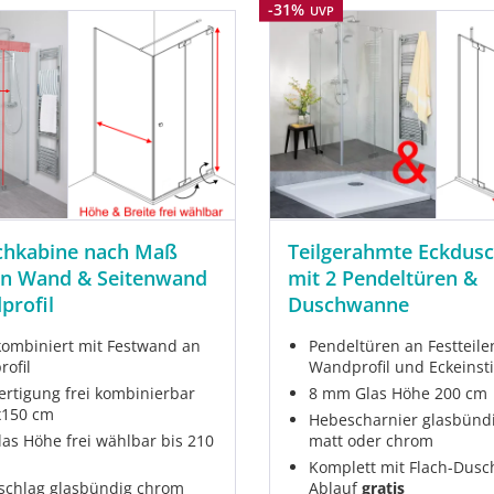
Rabatt
-31%
UVP
chkabine nach Maß
Teilgerahmte Eckdus
 an Wand & Seitenwand
mit 2 Pendeltüren &
profil
Duschwanne
 kombiniert mit Festwand an
Pendeltüren an Festteile
ofil
Wandprofil und Eckeinst
rtigung frei kombinierbar
8 mm Glas Höhe 200 cm
x150 cm
Hebescharnier glasbünd
as Höhe frei wählbar bis 210
matt oder chrom
Komplett mit Flach-Dus
chlag glasbündig chrom
Ablauf
gratis