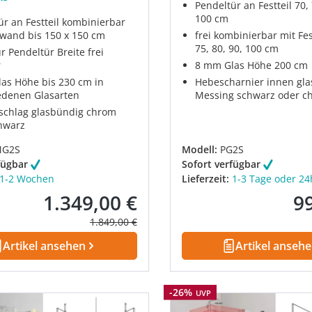
Pendeltür an Festteil 70, 
100 cm
ür an Festteil kombinierbar
twand bis 150 x 150 cm
frei kombinierbar mit Fe
75, 80, 90, 100 cm
 Pendeltür Breite frei
r
8 mm Glas Höhe 200 cm
as Höhe bis 230 cm in
Hebescharnier innen gl
edenen Glasarten
Messing schwarz oder c
chlag glasbündig chrom
chwarz
MG2S
Modell:
PG2S
fügbar
Sofort verfügbar
1-2 Wochen
Lieferzeit:
1-3 Tage oder 24
1.349,00 €
9
Verkaufspreis:
Ver
Regulärer Preis:
1.849,00 €
Artikel ansehen
Artikel anseh
Rabatt
-26%
UVP