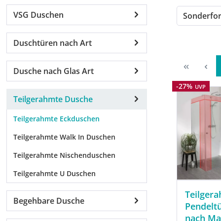
VSG Duschen
Sonderf
Duschtüren nach Art
Dusche nach Glas Art
Rabatt
-27%
UVP
Teilgerahmte Dusche
Teilgerahmte Eckduschen
Teilgerahmte Walk In Duschen
Teilgerahmte Nischenduschen
Teilgerahmte U Duschen
Teilger
Begehbare Dusche
Pendelt
nach M