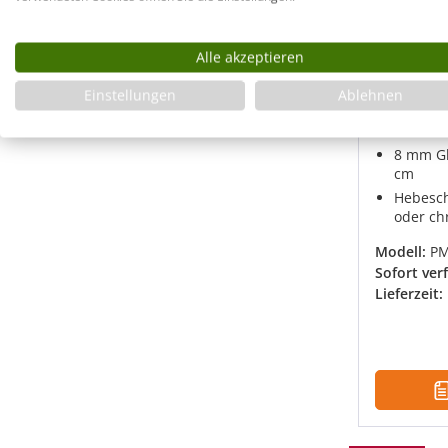
Pendelt
Dusche 
Alle akzeptieren
an Wand
Glasart
Einstellungen
Ablehnen
Breite P
150 x 1
8 mm Gl
cm
Hebesch
oder c
Modell:
P
Sofort ver
Lieferzeit: