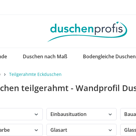
nde
Duschen nach Maß
Bodengleiche Duschen
e
Teilgerahmte Eckduschen
chen teilgerahmt - Wandprofil Du
Einbausituation
Baua
farbe
Glasart
Glas