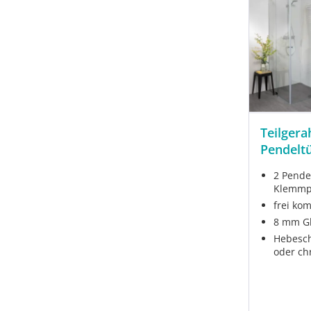
Teilgera
Pendelt
2 Pende
Klemmpr
frei kom
8 mm Gl
Hebesch
oder c