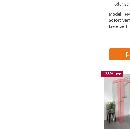
oder sc
Modell:
PM
Sofort ver
Lieferzeit:
Rabatt
-28%
UVP