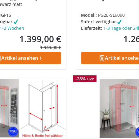
hwarz matt
GF1S
Modell:
PG2E-SL9090
fügbar
Sofort verfügbar
1-2 Wochen
Lieferzeit:
1-3 Tage oder 24
1.399,00 €
1.2
Verkaufspreis:
Verkau
Regulärer Preis:
1.949,00 €
Artikel ansehen
Artikel anseh
Rabatt
-28%
UVP