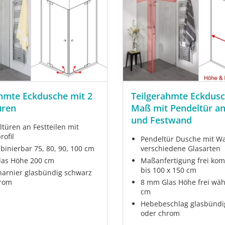
hmte Eckdusche mit 2
Teilgerahmte Eckdus
üren
Maß mit Pendeltür a
und Festwand
ltüren an Festteilen mit
ofil
Pendeltür Dusche mit Wa
binierbar 75, 80, 90, 100 cm
verschiedene Glasarten
as Höhe 200 cm
Maßanfertigung frei kom
bis 100 x 150 cm
arnier glasbündig schwarz
hrom
8 mm Glas Höhe frei wäh
cm
Hebebeschlag glasbündi
oder chrom