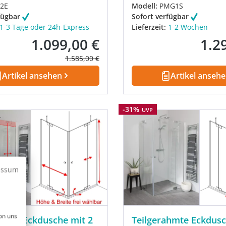
2E
Modell:
PMG1S
fügbar
Sofort verfügbar
1-3 Tage oder 24h-Express
Lieferzeit:
1-2 Wochen
1.099,00 €
1.2
Verkaufspreis:
Verkau
Regulärer Preis:
1.585,00 €
Artikel ansehen
Artikel anseh
Rabatt
-31%
UVP
essum
on uns
hmte Eckdusche mit 2
Teilgerahmte Eckdusc