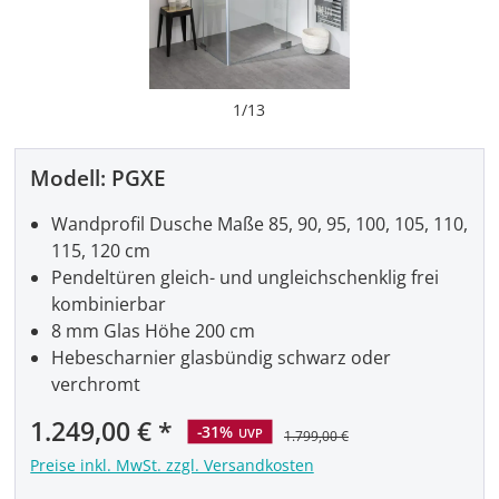
1
/
13
Modell:
PGXE
Wandprofil Dusche Maße 85, 90, 95, 100, 105, 110,
115, 120 cm
Pendeltüren gleich- und ungleichschenklig frei
kombinierbar
8 mm Glas Höhe 200 cm
Hebescharnier glasbündig schwarz oder
verchromt
Verkaufspreis:
1.249,00 €
-31%
UVP
1.799,00 €
Preise inkl. MwSt. zzgl. Versandkosten