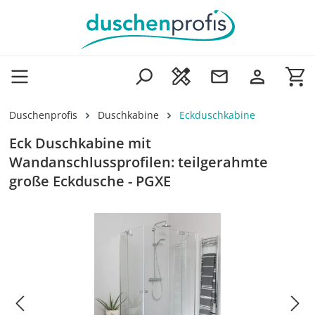
Zum Hauptinhalt springen
Wa
Duschenprofis
Duschkabine
Eckduschkabine
Eck Duschkabine mit
Wandanschlussprofilen: teilgerahmte
große Eckdusche - PGXE
Bildergalerie überspringen