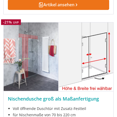
Artikel ansehen
Rabatt
-21%
UVP
Nischendusche groß als Maßanfertigung
Voll öffnende Duschtür mit Zusatz-Festteil
für Nischenmaße von 70 bis 220 cm