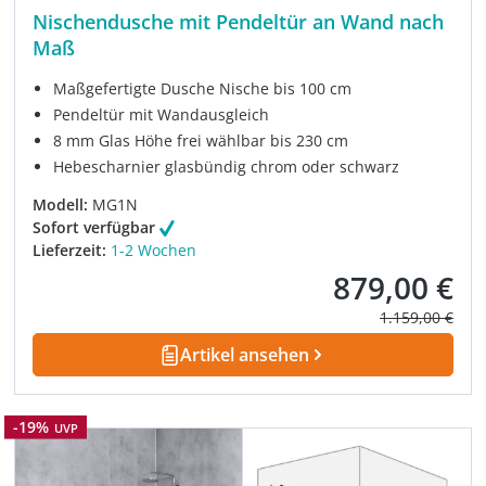
Nischendusche mit Pendeltür an Wand nach
Maß
Maßgefertigte Dusche Nische bis 100 cm
Pendeltür mit Wandausgleich
8 mm Glas Höhe frei wählbar bis 230 cm
Hebescharnier glasbündig chrom oder schwarz
Modell:
MG1N
Sofort verfügbar
Lieferzeit:
1-2 Wochen
879,00 €
Verkaufspreis:
Regulärer Prei
1.159,00 €
Artikel ansehen
Rabatt
-19%
UVP