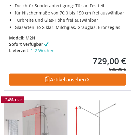
Duschtür Sonderanfertigung: Tür an Festteil
für Nischenmaße von 70,0 bis 150 cm frei auswählbar
Türbreite und Glas-Höhe frei auswählbar
Glasarten: ESG klar, Milchglas, Grauglas, Bronzeglas
Modell:
M2N
Sofort verfügbar
Lieferzeit:
1-2 Wochen
729,00 €
Verkaufspreis:
Regulärer Pre
925,00 €
Artikel ansehen
Rabatt
-24%
UVP