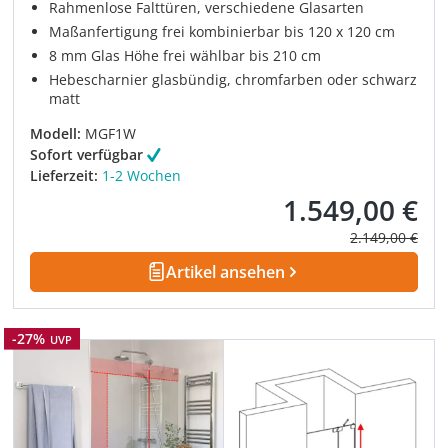
Rahmenlose Falttüren, verschiedene Glasarten
Maßanfertigung frei kombinierbar bis 120 x 120 cm
8 mm Glas Höhe frei wählbar bis 210 cm
Hebescharnier glasbündig, chromfarben oder schwarz
matt
Modell:
MGF1W
Sofort verfügbar
Lieferzeit:
1-2 Wochen
1.549,00 €
Verkaufspreis:
Regulärer Prei
2.149,00 €
Artikel ansehen
Rabatt
-27%
UVP