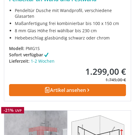
Pendeltür Dusche mit Wandprofil, verschiedene
Glasarten
Maßanfertigung frei kombinierbar bis 100 x 150 cm
8 mm Glas Höhe frei wählbar bis 230 cm
Hebebeschlag glasbündig schwarz oder chrom
Modell:
PMG1S
Sofort verfügbar
Lieferzeit:
1-2 Wochen
1.299,00 €
Verkaufspreis:
Regulärer Prei
1.749,00 €
Artikel ansehen
Rabatt
-21%
UVP