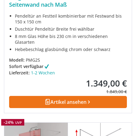
Seitenwand nach Maß
Pendeltür an Festteil kombinierbar mit Festwand bis
150 x 150 cm
Duschtür Pendeltür Breite frei wählbar
8 mm Glas Höhe bis 230 cm in verschiedenen
Glasarten
Hebebeschlag glasbündig chrom oder schwarz
Modell:
PMG2S
Sofort verfügbar
Lieferzeit:
1-2 Wochen
1.349,00 €
Verkaufspreis:
Regulärer Prei
1.849,00 €
Artikel ansehen
Rabatt
-24%
UVP