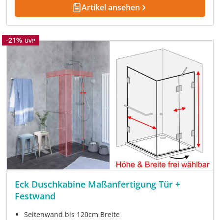
Artikel ansehen
Rabatt
-21%
UVP
Eck Duschkabine Maßanfertigung Tür +
Festwand
Seitenwand bis 120cm Breite