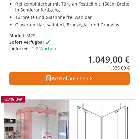
frei kombinierbar mit Türe an Festteil bis 150cm Breite
in Sonderanfertigung
Türbreite und Glashöhe frei wählbar
Glasarten klar, satiniert, Bronzeglas und Grauglas
Modell:
M2S
Sofort verfügbar
Lieferzeit:
1-2 Wochen
1.049,00 €
Verkaufspreis:
Regulärer Prei
1.335,00 €
Artikel ansehen
Rabatt
-27%
UVP