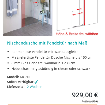
Nischendusche mit Pendeltür nach Maß
Rahmenlose Pendeltür mit Wandausgleich
Maßgefertigte Pendeltür Dusche Nische bis 150 cm
8 mm Glas Höhe frei wählbar bis 230 cm
Hebescharnier glasbündig in chrom oder schwarz
Modell:
MG2N
Sofort verfügbar
Lieferzeit:
1-2 Wochen
929,00 €
Verkaufspreis:
Regulärer Prei
1.279,00 €