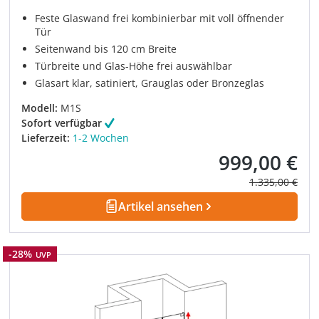
Feste Glaswand frei kombinierbar mit voll öffnender
Tür
Seitenwand bis 120 cm Breite
Türbreite und Glas-Höhe frei auswählbar
Glasart klar, satiniert, Grauglas oder Bronzeglas
Modell:
M1S
Sofort verfügbar
Lieferzeit:
1-2 Wochen
999,00 €
Verkaufspreis:
Regulärer Prei
1.335,00 €
Artikel ansehen
Rabatt
-28%
UVP