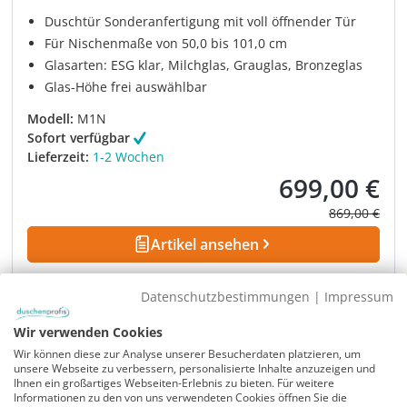
Duschtür Sonderanfertigung mit voll öffnender Tür
Für Nischenmaße von 50,0 bis 101,0 cm
Glasarten: ESG klar, Milchglas, Grauglas, Bronzeglas
Glas-Höhe frei auswählbar
Modell:
M1N
Sofort verfügbar
Lieferzeit:
1-2 Wochen
699,00 €
Verkaufspreis:
Regulärer Pre
869,00 €
Artikel ansehen
Datenschutzbestimmungen
|
Impressum
Rabatt
-17%
UVP
Wir verwenden Cookies
Wir können diese zur Analyse unserer Besucherdaten platzieren, um
unsere Webseite zu verbessern, personalisierte Inhalte anzuzeigen und
Ihnen ein großartiges Webseiten-Erlebnis zu bieten. Für weitere
Informationen zu den von uns verwendeten Cookies öffnen Sie die