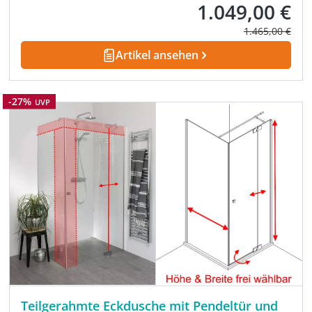
1.049,00 €
Verkaufspreis:
Regulärer Prei
1.465,00 €
Artikel ansehen
Rabatt
-27%
UVP
Teilgerahmte Eckdusche mit Pendeltür und