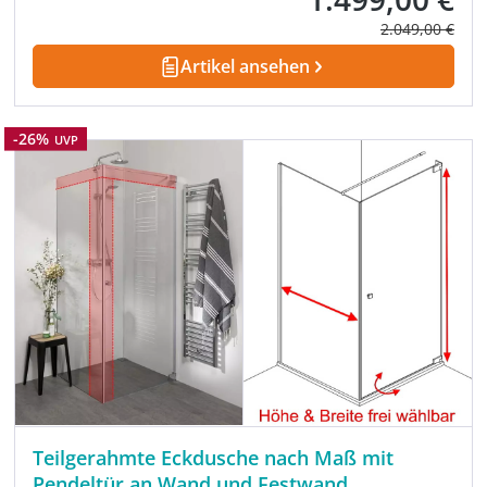
Regulärer Prei
2.049,00 €
Artikel ansehen
Rabatt
-26%
UVP
Teilgerahmte Eckdusche nach Maß mit
Pendeltür an Wand und Festwand