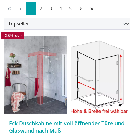
Seite
Seite
Seite
Seite
Seite
1
2
3
4
5
Rabatt
-25%
UVP
Eck Duschkabine mit voll öffnender Türe und
Glaswand nach Maß