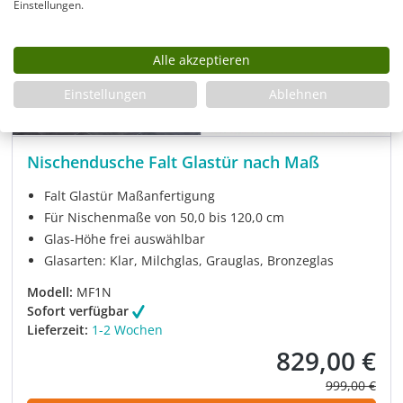
Einstellungen.
Alle akzeptieren
Einstellungen
Ablehnen
Nischendusche Falt Glastür nach Maß
Falt Glastür Maßanfertigung
Für Nischenmaße von 50,0 bis 120,0 cm
Glas-Höhe frei auswählbar
Glasarten: Klar, Milchglas, Grauglas, Bronzeglas
Modell:
MF1N
Sofort verfügbar
Lieferzeit:
1-2 Wochen
829,00 €
Verkaufspreis:
Regulärer Pre
999,00 €