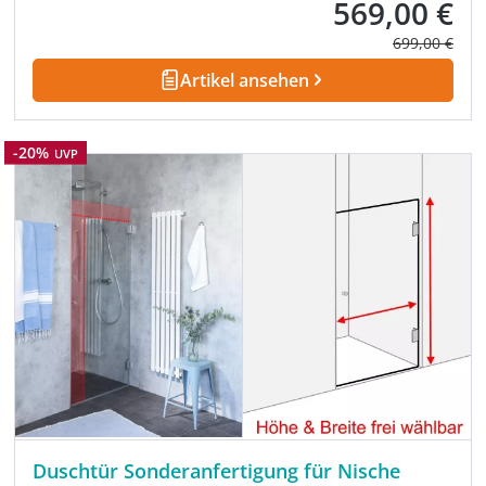
569,00 €
Verkaufspreis:
Regulärer Pre
699,00 €
Artikel ansehen
Rabatt
-20%
UVP
Duschtür Sonderanfertigung für Nische