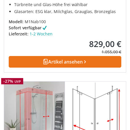
Türbreite und Glas-Höhe frei wählbar
Glasarten: ESG klar, Milchglas, Grauglas, Bronzeglas
Modell:
M1Nab100
Sofort verfügbar
Lieferzeit:
1-2 Wochen
829,00 €
Verkaufspreis:
Regulärer Prei
1.055,00 €
Artikel ansehen
Rabatt
-27%
UVP