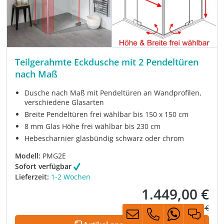
Teilgerahmte Eckdusche mit 2 Pendeltüren
nach Maß
Dusche nach Maß mit Pendeltüren an Wandprofilen,
verschiedene Glasarten
Breite Pendeltüren frei wählbar bis 150 x 150 cm
8 mm Glas Höhe frei wählbar bis 230 cm
Hebescharnier glasbündig schwarz oder chrom
Modell:
PMG2E
Sofort verfügbar
Lieferzeit:
1-2 Wochen
1.449,00 €
Verkaufspreis:
Regulärer Prei
1.985,00 €