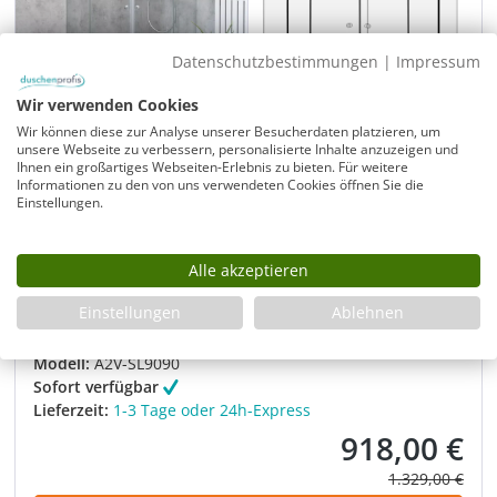
Datenschutzbestimmungen
|
Impressum
Wir verwenden Cookies
Wir können diese zur Analyse unserer Besucherdaten platzieren, um
unsere Webseite zu verbessern, personalisierte Inhalte anzuzeigen und
Ihnen ein großartiges Webseiten-Erlebnis zu bieten. Für weitere
Viertelkreis-Dusche 90x90 mit 2 Türen &
Informationen zu den von uns verwendeten Cookies öffnen Sie die
Einstellungen.
Duschwanne
Türen an Festteilen in Glashöhe 195cm
Alle akzeptieren
komplett mit Mineral-Colorat Flach-Duschwanne 90 x
90 x 3,5cm
Einstellungen
Ablehnen
mit Ablauf-Garnitur Siphon chromfarben
gratis
Modell:
A2V-SL9090
Sofort verfügbar
Lieferzeit:
1-3 Tage oder 24h-Express
918,00 €
Verkaufspreis:
Regulärer Prei
1.329,00 €