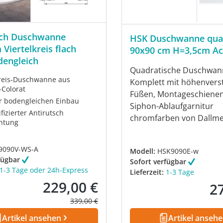
sch Duschwanne
HSK Duschwanne qua
Viertelkreis flach
90x90 cm H=3,5cm Ac
dengleich
Quadratische Duschwan
kreis-Duschwanne aus
Komplett mit höhenverst
-Colorat
Füßen, Montageschiene
r bodengleichen Einbau
Siphon-Ablaufgarnitur
ifizierter Antirutsch
chromfarben von Dallme
htung
9090V-WS-A
Modell:
HSK9090E-w
fügbar
Sofort verfügbar
1-3 Tage oder 24h-Express
Lieferzeit:
1-3 Tage
229,00 €
2
Verkaufspreis:
Reg
Regulärer Preis:
339,00 €
Artikel ansehen
Artikel anseh