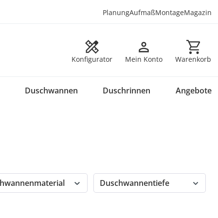
Planung
Aufmaß
Montage
Magazin
Warenkorb en
Konfigurator
Mein Konto
Warenkorb
Duschwannen
Duschrinnen
Angebote
hwannenmaterial
Duschwannentiefe