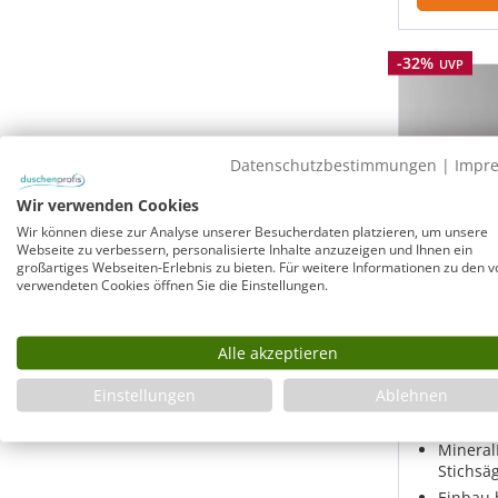
Rabatt
-32%
UVP
Datenschutzbestimmungen
|
Impr
Wir verwenden Cookies
Wir können diese zur Analyse unserer Besucherdaten platzieren, um unsere
Webseite zu verbessern, personalisierte Inhalte anzuzeigen und Ihnen ein
großartiges Webseiten-Erlebnis zu bieten. Für weitere Informationen zu den v
verwendeten Cookies öffnen Sie die Einstellungen.
Duschwa
bodengle
Alle akzeptieren
matt
Einstellungen
Ablehnen
Edles D
Mineral
Mineral
Stichsä
Einbau 