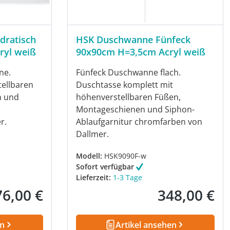
dratisch
HSK Duschwanne Fünfeck
ryl weiß
90x90cm H=3,5cm Acryl weiß
ne.
Fünfeck Duschwanne flach.
ellbaren
Duschtasse komplett mit
n und
höhenverstellbaren Füßen,
Montageschienen und Siphon-
r.
Ablaufgarnitur chromfarben von
Dallmer.
Modell:
HSK9090F-w
Sofort verfügbar
Lieferzeit:
1-3 Tage
76,00 €
348,00 €
ulärer Preis:
Regulärer Preis:
en
Artikel ansehen