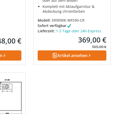
oder auf dem Boden
Komplett mit Ablaufgarnitur &
Abdeckung chromfarben
Modell:
SR9090E-WFS90-CR
Sofort verfügbar
Lieferzeit:
1-3 Tage oder 24h-Express
369,00 €
48,00 €
Verkaufspreis:
ulärer Preis:
Regulärer Pre
565,00 €
en
Artikel ansehen