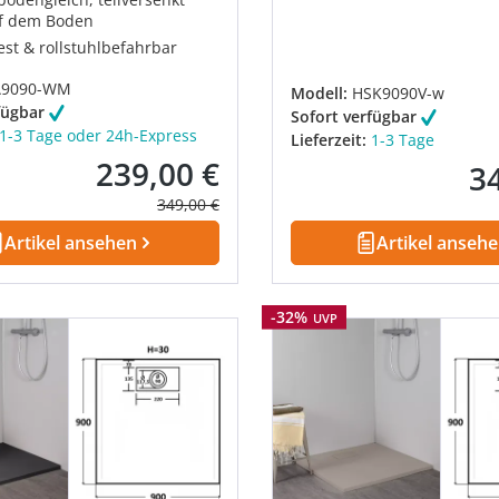
f dem Boden
est & rollstuhlbefahrbar
9090-WM
Modell:
HSK9090V-w
fügbar
Sofort verfügbar
1-3 Tage oder 24h-Express
Lieferzeit:
1-3 Tage
239,00 €
3
Verkaufspreis:
Reg
Regulärer Preis:
349,00 €
Artikel ansehen
Artikel anseh
Rabatt
-32%
UVP