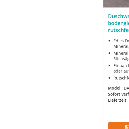
Duschwa
bodengle
rutschfe
Edles D
Mineral
Mineral
Stichsä
Einbau 
oder au
Rutschf
Modell:
DA
Sofort ver
Lieferzeit: