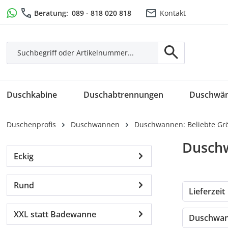
m Hauptinhalt springen
Zur Suche springen
Zur Hauptnavigation springen
Beratung:
089 - 818 020 818
Kontakt
Duschkabine
Duschabtrennungen
Duschwä
Duschenprofis
Duschwannen
Duschwannen: Beliebte Gr
Dusch
Eckig
Rund
Lieferzeit
XXL statt Badewanne
Duschwan