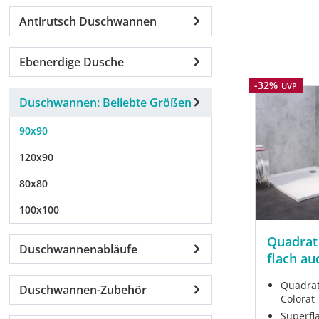
Antirutsch Duschwannen
Ebenerdige Dusche
Rabatt
-32%
UVP
Duschwannen: Beliebte Größen
90x90
120x90
80x80
100x100
Quadrat
Duschwannenabläufe
flach au
Quadrat
Duschwannen-Zubehör
Colorat
Superfl