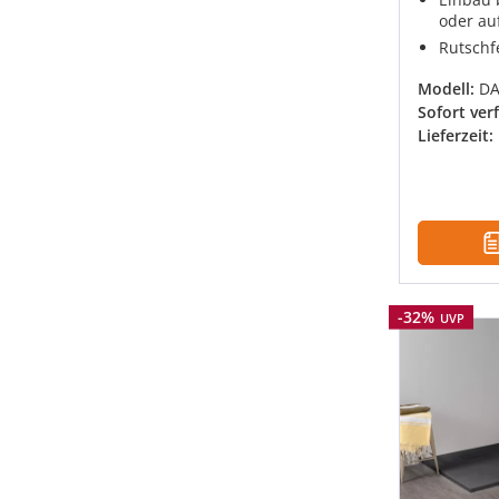
oder au
Rutschf
Modell:
DA
Sofort ver
Lieferzeit:
Rabatt
-32%
UVP