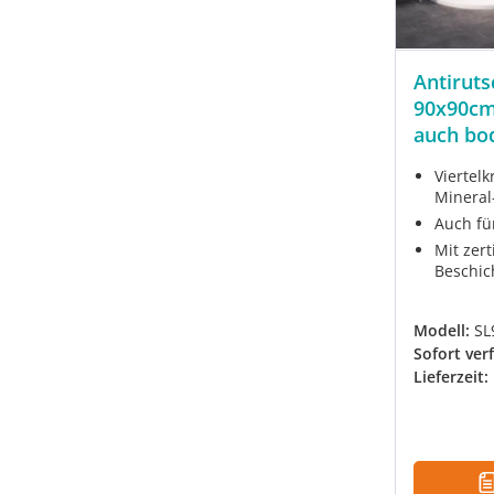
Antirut
90x90cm 
auch bo
Viertel
Mineral
Auch fü
Mit zert
Beschic
Modell:
SL
Sofort ver
Lieferzeit: