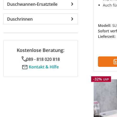
Duschwannen-Ersatzteile
Auch fü
Duschrinnen
Modell:
SL
Sofort ver
Lieferzeit:
Kostenlose Beratung:
089 - 818 020 818
Kontakt & Hilfe
Rabatt
-32%
UVP