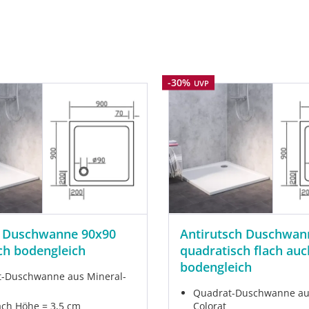
Rabatt
-30%
UVP
 Duschwanne 90x90
Antirutsch Duschwan
ch bodengleich
quadratisch flach auc
bodengleich
-Duschwanne aus Mineral-
Quadrat-Duschwanne au
ach Höhe = 3,5 cm
Colorat