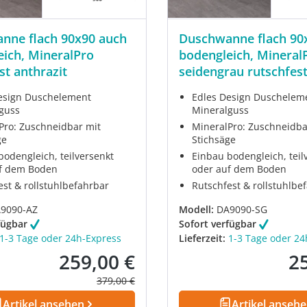
nne flach 90x90 auch
Duschwanne flach 90
ich, MineralPro
bodengleich, Mineral
st anthrazit
seidengrau rutschfes
esign Duschelement
Edles Design Duschelem
guss
Mineralguss
Pro: Zuschneidbar mit
MineralPro: Zuschneidba
ge
Stichsäge
bodengleich, teilversenkt
Einbau bodengleich, teil
f dem Boden
oder auf dem Boden
est & rollstuhlbefahrbar
Rutschfest & rollstuhlbe
9090-AZ
Modell:
DA9090-SG
fügbar
Sofort verfügbar
1-3 Tage oder 24h-Express
Lieferzeit:
1-3 Tage oder 24
259,00 €
2
Verkaufspreis:
Ver
Regulärer Preis:
379,00 €
Artikel ansehen
Artikel anseh