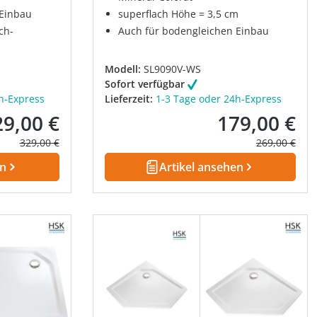
 Einbau
superflach Höhe = 3,5 cm
ch-
Auch für bodengleichen Einbau
Modell:
SL9090V-WS
Sofort verfügbar
h-Express
Lieferzeit:
1-3 Tage oder 24h-Express
29,00 €
179,00 €
kaufspreis:
Verkaufspreis:
Regulärer Preis:
Regulärer Pre
329,00 €
269,00 €
en
Artikel ansehen