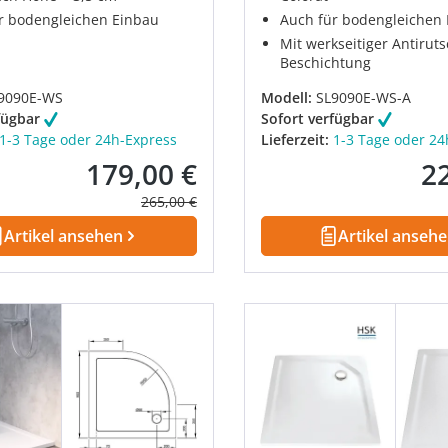
r bodengleichen Einbau
Auch für bodengleichen
Mit werkseitiger Antiruts
Beschichtung
9090E-WS
Modell:
SL9090E-WS-A
fügbar
Sofort verfügbar
1-3 Tage oder 24h-Express
Lieferzeit:
1-3 Tage oder 24
179,00 €
2
Verkaufspreis:
Ver
Regulärer Preis:
265,00 €
Artikel ansehen
Artikel anseh