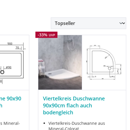
Rabatt
-33%
UVP
ne 90x90
Viertelkreis Duschwanne
h
90x90cm flach auch
bodengleich
s Mineral-
Viertelkreis-Duschwanne aus
Mineral-Colorat