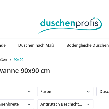
nde
Duschen nach Maß
Bodengleiche Duschen
ößen
90x90
wanne 90x90 cm
Farbe
Dusc
nenbreite
Antirutsch Beschichtung