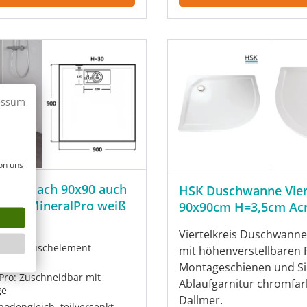
essum
on uns
nne flach 90x90 auch
HSK Duschwanne Vier
ich, MineralPro weiß
90x90cm H=3,5cm Acr
Viertelkreis Duschwanne
esign Duschelement
mit höhenverstellbaren 
guss
Montageschienen und S
Pro: Zuschneidbar mit
Ablaufgarnitur chromfa
ge
Dallmer.
bodengleich, teilversenkt