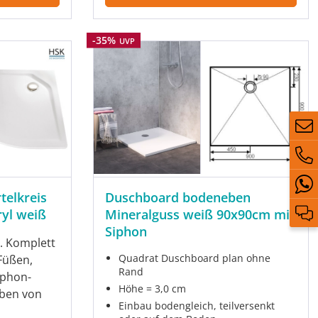
Rabatt
-35%
UVP
Duschboard bodeneben
telkreis
Mineralguss weiß 90x90cm mit
yl weiß
Siphon
. Komplett
Quadrat Duschboard plan ohne
Füßen,
Rand
iphon-
Höhe = 3,0 cm
rben von
Einbau bodengleich, teilversenkt