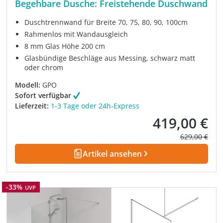
Begehbare Dusche: Freistehende Duschwand
Duschtrennwand für Breite 70, 75, 80, 90, 100cm
Rahmenlos mit Wandausgleich
8 mm Glas Höhe 200 cm
Glasbündige Beschläge aus Messing, schwarz matt
oder chrom
Modell:
GPO
Sofort verfügbar
Lieferzeit:
1-3 Tage oder 24h-Express
419,00 €
Verkaufspreis:
Regulärer Pre
629,00 €
Artikel ansehen
Rabatt
-33%
UVP