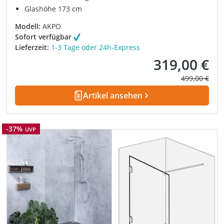
Glashöhe 173 cm
Modell:
AKPO
Sofort verfügbar
Lieferzeit:
1-3 Tage oder 24h-Express
319,00 €
Verkaufspreis:
Regulärer Pre
499,00 €
Artikel ansehen
Rabatt
-37%
UVP