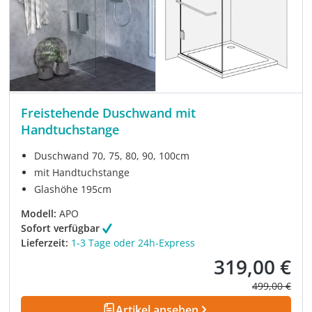
Freistehende Duschwand mit
Handtuchstange
Duschwand 70, 75, 80, 90, 100cm
mit Handtuchstange
Glashöhe 195cm
Modell:
APO
Sofort verfügbar
Lieferzeit:
1-3 Tage oder 24h-Express
319,00 €
Verkaufspreis:
Regulärer Pre
499,00 €
Artikel ansehen