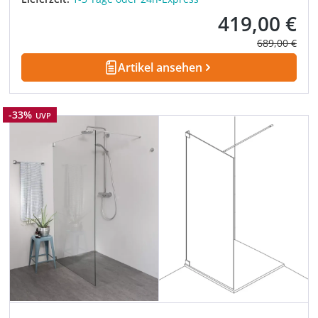
419,00 €
Verkaufspreis:
Regulärer Pre
689,00 €
Artikel ansehen
Rabatt
-33%
UVP