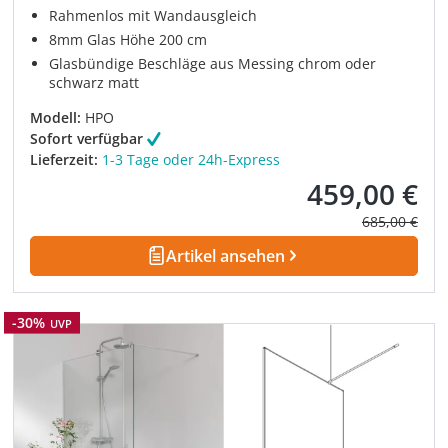
Rahmenlos mit Wandausgleich
8mm Glas Höhe 200 cm
Glasbündige Beschläge aus Messing chrom oder
schwarz matt
Modell:
HPO
Sofort verfügbar
Lieferzeit:
1-3 Tage oder 24h-Express
459,00 €
Verkaufspreis:
Regulärer Pre
685,00 €
Artikel ansehen
Rabatt
-30%
UVP