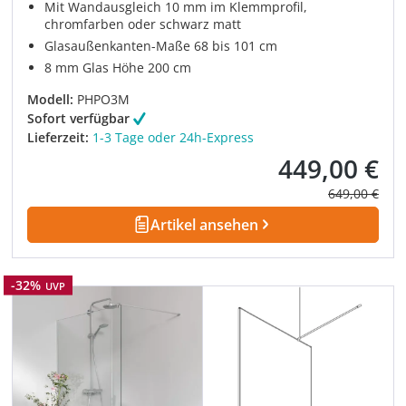
Mit Wandausgleich 10 mm im Klemmprofil,
chromfarben oder schwarz matt
Glasaußenkanten-Maße 68 bis 101 cm
8 mm Glas Höhe 200 cm
Modell:
PHPO3M
Sofort verfügbar
Lieferzeit:
1-3 Tage oder 24h-Express
449,00 €
Verkaufspreis:
Regulärer Pre
649,00 €
Artikel ansehen
Rabatt
-32%
UVP