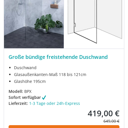
Große bündige freistehende Duschwand
Duschwand
Glasaußenkanten-Maß 118 bis 121cm
Glashöhe 195cm
Modell:
BPX
Sofort verfügbar
Lieferzeit:
1-3 Tage oder 24h-Express
419,00 €
Verkaufspreis:
Regulärer Pre
649,00 €