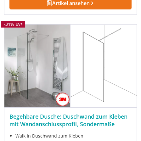
Artikel ansehen
Rabatt
-31%
UVP
Begehbare Dusche: Duschwand zum Kleben
mit Wandanschlussprofil, Sondermaße
Walk In Duschwand zum Kleben