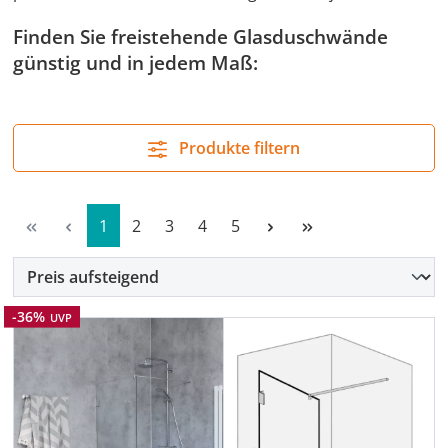
Finden Sie freistehende Glasduschwände
günstig und in jedem Maß:
Produkte filtern
Seite
Seite
Seite
Seite
Seite
1
2
3
4
5
Rabatt
-36%
UVP