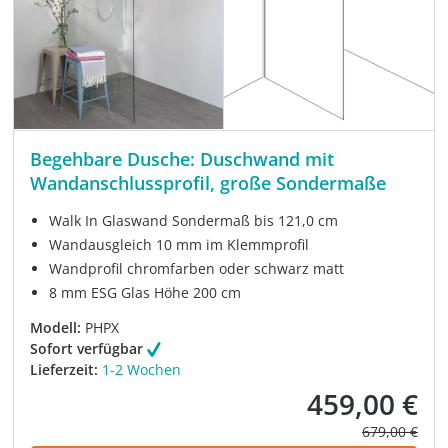
Begehbare Dusche: Duschwand mit
Wandanschlussprofil, große Sondermaße
Walk In Glaswand Sondermaß bis 121,0 cm
Wandausgleich 10 mm im Klemmprofil
Wandprofil chromfarben oder schwarz matt
8 mm ESG Glas Höhe 200 cm
Modell:
PHPX
Sofort verfügbar
Lieferzeit:
1-2 Wochen
459,00 €
Verkaufspreis:
Regulärer Pre
679,00 €