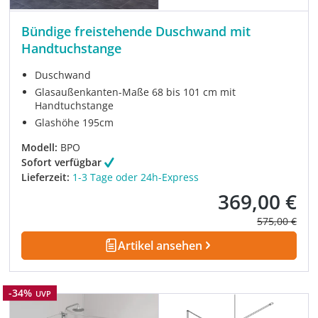
Bündige freistehende Duschwand mit
Handtuchstange
Duschwand
Glasaußenkanten-Maße 68 bis 101 cm mit
Handtuchstange
Glashöhe 195cm
Modell:
BPO
Sofort verfügbar
Lieferzeit:
1-3 Tage oder 24h-Express
369,00 €
Verkaufspreis:
Regulärer Pre
575,00 €
Artikel ansehen
Rabatt
-34%
UVP