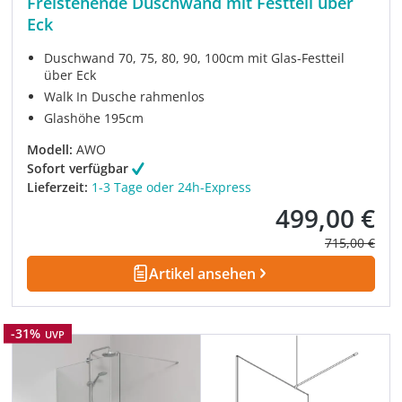
Freistehende Duschwand mit Festteil über
Eck
Duschwand 70, 75, 80, 90, 100cm mit Glas-Festteil
über Eck
Walk In Dusche rahmenlos
Glashöhe 195cm
Modell:
AWO
Sofort verfügbar
Lieferzeit:
1-3 Tage oder 24h-Express
499,00 €
Verkaufspreis:
Regulärer Pre
715,00 €
Artikel ansehen
Rabatt
-31%
UVP