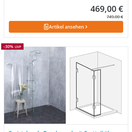
469,00 €
Verkaufspreis:
Regulärer Pre
749,00 €
Artikel ansehen
Rabatt
-30%
UVP