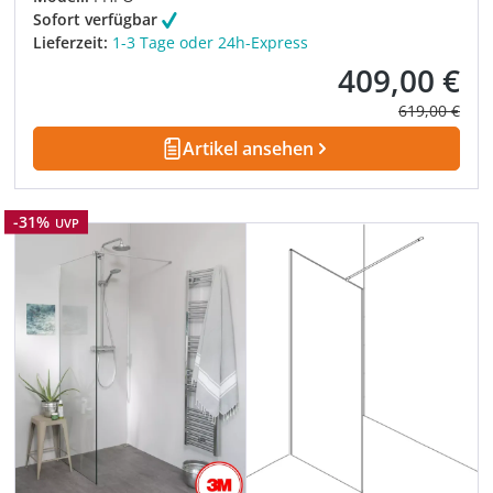
Sofort verfügbar
Lieferzeit:
1-3 Tage oder 24h-Express
409,00 €
Verkaufspreis:
Regulärer Pre
619,00 €
Artikel ansehen
Rabatt
-31%
UVP