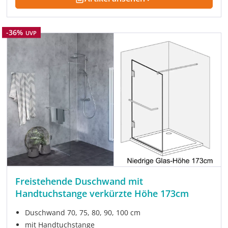
Rabatt
-36%
UVP
Freistehende Duschwand mit
Handtuchstange verkürzte Höhe 173cm
Duschwand 70, 75, 80, 90, 100 cm
mit Handtuchstange