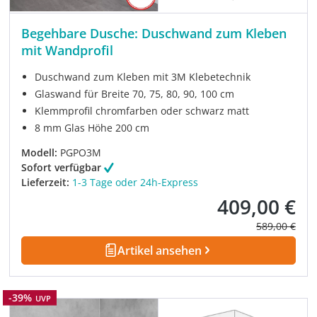
Begehbare Dusche: Duschwand zum Kleben
mit Wandprofil
Duschwand zum Kleben mit 3M Klebetechnik
Glaswand für Breite 70, 75, 80, 90, 100 cm
Klemmprofil chromfarben oder schwarz matt
8 mm Glas Höhe 200 cm
Modell:
PGPO3M
Sofort verfügbar
Lieferzeit:
1-3 Tage oder 24h-Express
409,00 €
Verkaufspreis:
Regulärer Pre
589,00 €
Artikel ansehen
Rabatt
-39%
UVP