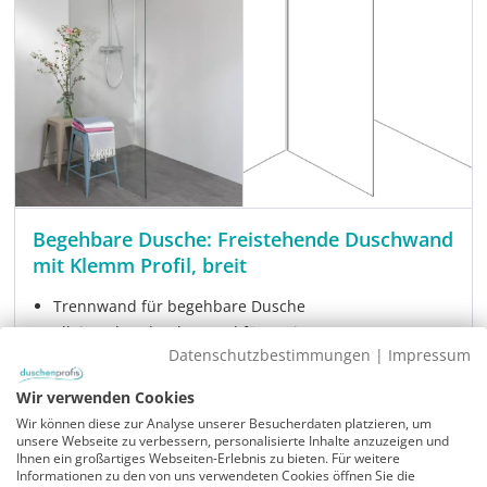
Begehbare Dusche: Freistehende Duschwand
mit Klemm Profil, breit
Trennwand für begehbare Dusche
alleinstehende Glaswand für Breite 105, 110, 115, 120
cm
Datenschutzbestimmungen
|
Impressum
Klemm Wandausgleichsprofil mit Wandausgleich,
Wir verwenden Cookies
chromfarben oder schwarz matt
Wir können diese zur Analyse unserer Besucherdaten platzieren, um
8 mm Glas Höhe 200 cm
unsere Webseite zu verbessern, personalisierte Inhalte anzuzeigen und
Ihnen ein großartiges Webseiten-Erlebnis zu bieten. Für weitere
Modell:
PGPX
Informationen zu den von uns verwendeten Cookies öffnen Sie die
Sofort verfügbar