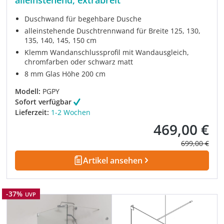
Duschwand für begehbare Dusche
alleinstehende Duschtrennwand für Breite 125, 130,
135, 140, 145, 150 cm
Klemm Wandanschlussprofil mit Wandausgleich,
chromfarben oder schwarz matt
8 mm Glas Höhe 200 cm
Modell:
PGPY
Sofort verfügbar
Lieferzeit:
1-2 Wochen
469,00 €
Verkaufspreis:
Regulärer Pre
699,00 €
Artikel ansehen
Rabatt
-37%
UVP