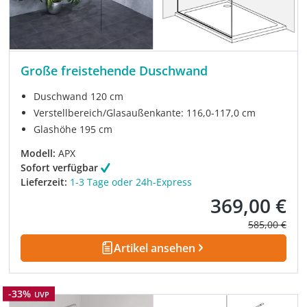
Große freistehende Duschwand
Duschwand 120 cm
Verstellbereich/Glasaußenkante: 116,0-117,0 cm
Glashöhe 195 cm
Modell:
APX
Sofort verfügbar
Lieferzeit:
1-3 Tage oder 24h-Express
369,00 €
Verkaufspreis:
Regulärer Pre
585,00 €
Artikel ansehen
Rabatt
-33%
UVP