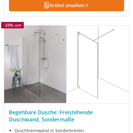
Artikel ansehen
Rabatt
-33%
UVP
Begehbare Dusche: Freistehende
Duschwand, Sondermaße
Duschtrennwand in Sonderbreiten