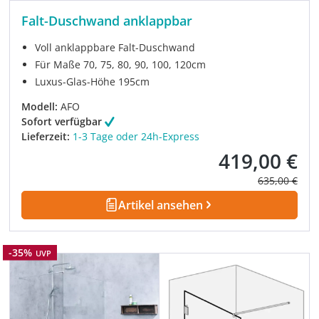
Falt-Duschwand anklappbar
Voll anklappbare Falt-Duschwand
Für Maße 70, 75, 80, 90, 100, 120cm
Luxus-Glas-Höhe 195cm
Modell:
AFO
Sofort verfügbar
Lieferzeit:
1-3 Tage oder 24h-Express
419,00 €
Verkaufspreis:
Regulärer Pre
635,00 €
Artikel ansehen
Rabatt
-35%
UVP