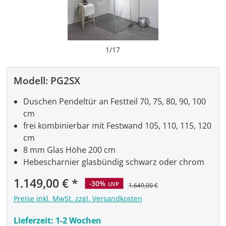
1
/
17
Modell:
PG2SX
Duschen Pendeltür an Festteil 70, 75, 80, 90, 100
cm
frei kombinierbar mit Festwand 105, 110, 115, 120
cm
8 mm Glas Höhe 200 cm
Hebescharnier glasbündig schwarz oder chrom
Verkaufspreis:
1.149,00 €
-30%
UVP
1.649,00 €
Preise inkl. MwSt. zzgl. Versandkosten
Lieferzeit:
1-2 Wochen