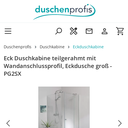
Zum Hauptinhalt springen
Wa
Duschenprofis
Duschkabine
Eckduschkabine
Eck Duschkabine teilgerahmt mit
Wandanschlussprofil, Eckdusche groß -
PG2SX
Bildergalerie überspringen