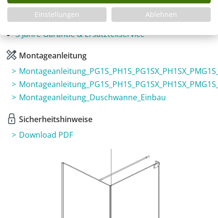
Fragen zum Artikel
Einstellungen
Ablehnen
Planungshilfe
3 Jahre Garantie & Ersatzteilservice
Montageanleitung
Montageanleitung_PG1S_PH1S_PG1SX_PH1SX_PMG1S
Montageanleitung_PG1S_PH1S_PG1SX_PH1SX_PMG1S
Montageanleitung_Duschwanne_Einbau
Sicherheitshinweise
Download PDF