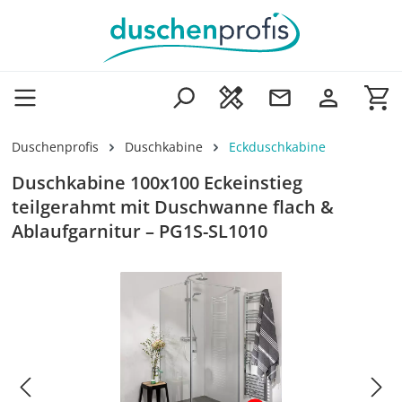
Zum Hauptinhalt springen
Wa
Duschenprofis
Duschkabine
Eckduschkabine
Duschkabine 100x100 Eckeinstieg
teilgerahmt mit Duschwanne flach &
Ablaufgarnitur – PG1S-SL1010
Bildergalerie überspringen