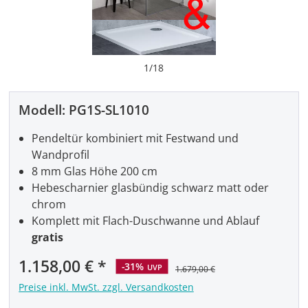
1
/
18
Modell:
PG1S-SL1010
Pendeltür kombiniert mit Festwand und
Wandprofil
8 mm Glas Höhe 200 cm
Hebescharnier glasbündig schwarz matt oder
chrom
Komplett mit Flach-Duschwanne und Ablauf
gratis
Verkaufspreis:
1.158,00 €
-31%
UVP
1.679,00 €
Preise inkl. MwSt. zzgl. Versandkosten