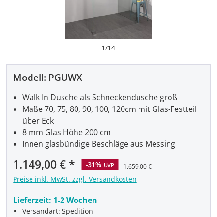
1
/
14
Modell:
PGUWX
Walk In Dusche als Schneckendusche groß
Maße 70, 75, 80, 90, 100, 120cm mit Glas-Festteil
über Eck
8 mm Glas Höhe 200 cm
Innen glasbündige Beschläge aus Messing
Verkaufspreis:
1.149,00 €
-31%
UVP
1.659,00 €
Preise inkl. MwSt. zzgl. Versandkosten
Lieferzeit:
1-2 Wochen
Versandart: Spedition