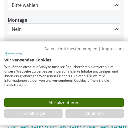
Montage
Produkt Anzahl: Gib den gewünschten Wer
In den Warenkorb
Datenschutzbestimmungen
|
Impressum
Wir verwenden Cookies
Wir können diese zur Analyse unserer Besucherdaten platzieren, um
unsere Webseite zu verbessern, personalisierte Inhalte anzuzeigen und
Infos
Ihnen ein großartiges Webseiten-Erlebnis zu bieten. Für weitere
Informationen zu den von uns verwendeten Cookies öffnen Sie die
Fragen zum Artikel
Einstellungen.
Planungshilfe
3 Jahre Garantie & Ersatzteilservice
Alle akzeptieren
Montageanleitung
Einstellungen
Ablehnen
PGUWO_PHUWO_PGUWX_PHUWX_PMGUWO_LINKS_03_
PGUWO_PHUWO_PGUWX_PHUWX_PMGUWO_RECHTS_0