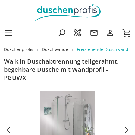
Zum Hauptinhalt springen
Wa
Duschenprofis
Duschwände
Freistehende Duschwand
Walk In Duschabtrennung teilgerahmt,
begehbare Dusche mit Wandprofil -
PGUWX
Bildergalerie überspringen