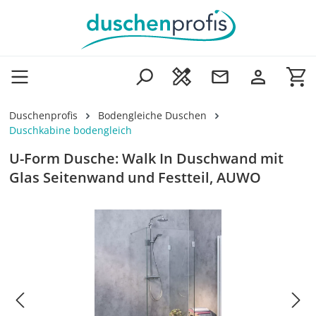
Zum Hauptinhalt springen
Wa
Duschenprofis
Bodengleiche Duschen
Duschkabine bodengleich
U-Form Dusche: Walk In Duschwand mit
Glas Seitenwand und Festteil, AUWO
Bildergalerie überspringen