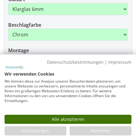
Beschlagfarbe
Montage
Datenschutzbestimmungen
|
Impressum
Wir verwenden Cookies
Produkt Anzahl: Gib den gewünschten Wer
In den Warenkorb
Wir können diese zur Analyse unserer Besucherdaten platzieren, um
unsere Webseite zu verbessern, personalisierte Inhalte anzuzeigen und
Ihnen ein großartiges Webseiten-Erlebnis zu bieten. Für weitere
Informationen zu den von uns verwendeten Cookies öffnen Sie die
Einstellungen.
Infos
Fragen zum Artikel
Alle akzeptieren
Planungshilfe
Einstellungen
Ablehnen
3 Jahre Garantie & Ersatzteilservice