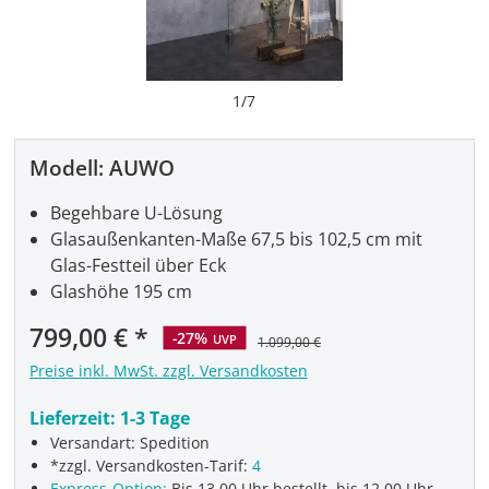
1
/
7
Modell:
AUWO
Begehbare U-Lösung
Glasaußenkanten-Maße 67,5 bis 102,5 cm mit
Glas-Festteil über Eck
Glashöhe 195 cm
Verkaufspreis:
799,00 €
-27%
UVP
1.099,00 €
Preise inkl. MwSt. zzgl. Versandkosten
Lieferzeit:
1-3 Tage
Versandart: Spedition
*zzgl. Versandkosten-Tarif:
4
Express-Option:
Bis 13.00 Uhr bestellt, bis 12.00 Uhr