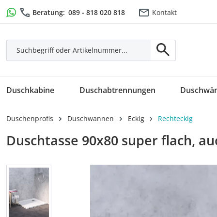
m Hauptinhalt springen
Zur Suche springen
Zur Hauptnavigation springen
Beratung:
089 - 818 020 818
Kontakt
Duschkabine
Duschabtrennungen
Duschwä
Duschenprofis
Duschwannen
Eckig
Rechteckig
Duschtasse 90x80 super flach, a
Bildergalerie überspringen