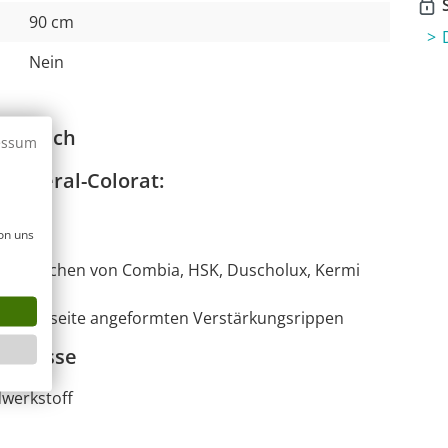
S
90 cm
Nein
engleich
essum
Mineral-Colorat:
on uns
. B. Duschen von Combia, HSK, Duscholux, Kermi
er Unterseite angeformten Verstärkungsrippen
schtasse
dwerkstoff