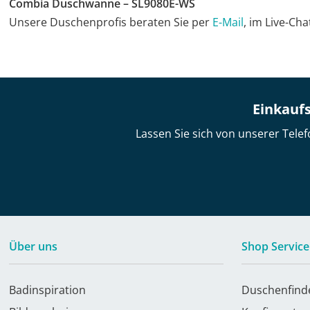
Combia Duschwanne – SL9080E-WS
Unsere Duschenprofis beraten Sie per
E-Mail
, im Live-Ch
Einkaufs
Lassen Sie sich von unserer Telef
Über uns
Shop Service
Badinspiration
Duschenfind