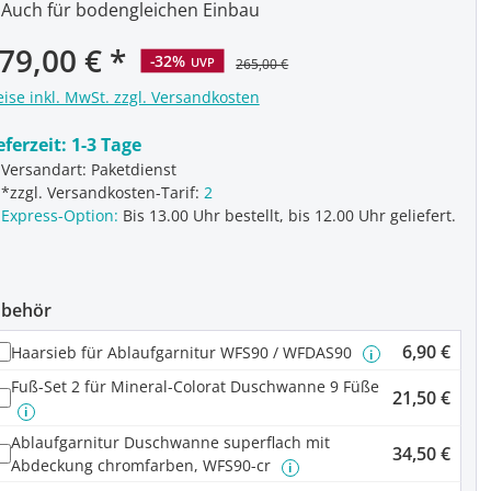
Auch für bodengleichen Einbau
rkaufspreis:
79,00 €
-32%
UVP
265,00 €
eise inkl. MwSt. zzgl. Versandkosten
eferzeit:
1-3 Tage
Versandart: Paketdienst
*zzgl. Versandkosten-Tarif:
2
Express-Option:
Bis 13.00 Uhr bestellt, bis 12.00 Uhr geliefert.
ubehör
6,90 €
Haarsieb für Ablaufgarnitur WFS90 / WFDAS90
i
Fuß-Set 2 für Mineral-Colorat Duschwanne 9 Füße
21,50 €
i
Ablaufgarnitur Duschwanne superflach mit
34,50 €
Abdeckung chromfarben, WFS90-cr
i