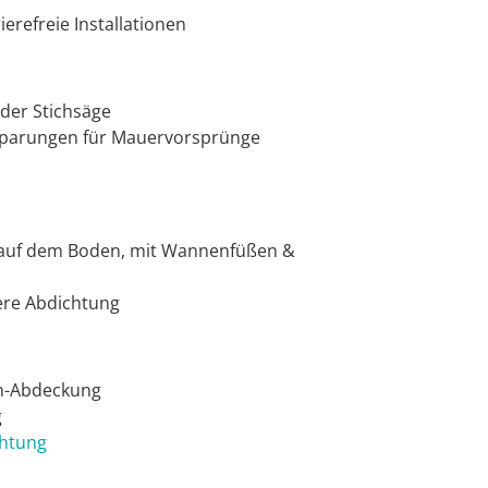
erefreie Installationen
 der Stichsäge
ssparungen für Mauervorsprünge
n
zt auf dem Boden, mit Wannenfüßen &
ere Abdichtung
ch-Abdeckung
g
chtung