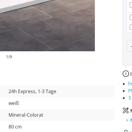
P
1
/
9
I
F
P
24h Express, 1-3 Tage
3
weiß
M
Mineral-Colorat
80 cm