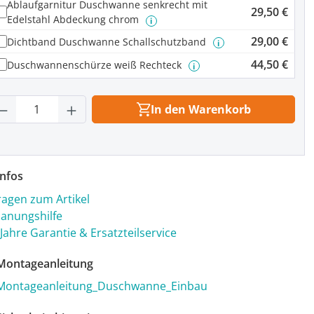
Ablaufgarnitur Duschwanne senkrecht mit
29,50 €
Edelstahl Abdeckung chrom
i
29,00 €
Dichtband Duschwanne Schallschutzband
i
44,50 €
Duschwannenschürze weiß Rechteck
i
rodukt Anzahl: Gib den gewünschten Wert
In den Warenkorb
nfos
ragen zum Artikel
lanungshilfe
 Jahre Garantie & Ersatzteilservice
ontageanleitung
Montageanleitung_Duschwanne_Einbau