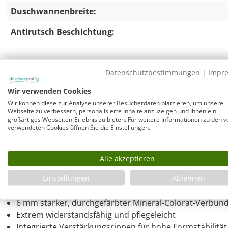
Duschwannenbreite:
Antirutsch Beschichtung:
Rechteck Duschwanne 90x80 flach auch bod
Datenschutzbestimmungen
|
Impr
Superflache Duschwanne aus hochwertigem 
Wir verwenden Cookies
Wir können diese zur Analyse unserer Besucherdaten platzieren, um unsere
Webseite zu verbessern, personalisierte Inhalte anzuzeigen und Ihnen ein
Nur 35 mm Höhe – ideal für bodengleichen Einbau
großartiges Webseiten-Erlebnis zu bieten. Für weitere Informationen zu den v
Wannentiefe 5 - 20 mm (Gefälle)
verwendeten Cookies öffnen Sie die Einstellungen.
Passend für Duschkabinen verschiedener Hersteller, z
usw.
Alle akzeptieren
Stabile und hochfeste Form aufgrund der direkt auf d
Einstellungen
Ablehnen
Material & Stabilität der Mineral-Colorat Du
6 mm starker, durchgefärbter Mineral-Colorat-Verbun
Extrem widerstandsfähig und pflegeleicht
Integrierte Verstärkungsrippen für hohe Formstabilität