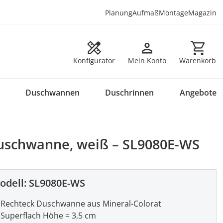
Planung
Aufmaß
Montage
Magazin
Warenkorb en
Konfigurator
Mein Konto
Warenkorb
Duschwannen
Duschrinnen
Angebote
 Duschwanne, weiß – SL9080E-WS
odell:
SL9080E-WS
Rechteck Duschwanne aus Mineral-Colorat
Superflach Höhe = 3,5 cm