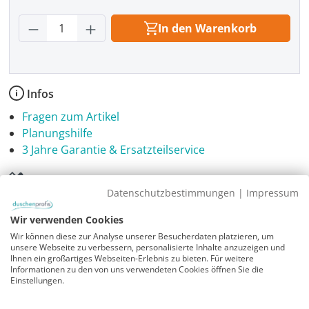
Produkt Anzahl: Gib den gewünschten Wer
In den Warenkorb
Infos
Fragen zum Artikel
Planungshilfe
3 Jahre Garantie & Ersatzteilservice
Montageanleitung
Datenschutzbestimmungen
|
Impressum
Duschwannen_Einbau_SL__46e4275a
Wir verwenden Cookies
Sicherheitshinweise
Wir können diese zur Analyse unserer Besucherdaten platzieren, um
unsere Webseite zu verbessern, personalisierte Inhalte anzuzeigen und
Download PDF
Ihnen ein großartiges Webseiten-Erlebnis zu bieten. Für weitere
Informationen zu den von uns verwendeten Cookies öffnen Sie die
Einstellungen.