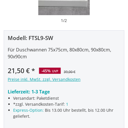
1
/
2
Modell:
FTSL9-SW
Für Duschwannen 75x75cm, 80x80cm, 90x80cm,
90x90cm
Verkaufspreis:
21,50 €
-45%
UVP
39,00 €
Preise inkl. MwSt. zzgl. Versandkosten
Lieferzeit:
1-3 Tage
Versandart: Paketdienst
*zzgl. Versandkosten-Tarif:
1
Express-Option:
Bis 13.00 Uhr bestellt, bis 12.00 Uhr
geliefert.