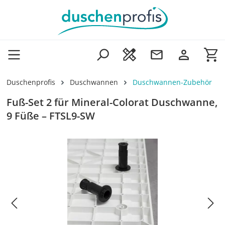
Zum Hauptinhalt springen
Wa
Duschenprofis
Duschwannen
Duschwannen-Zubehör
Fuß-Set 2 für Mineral-Colorat Duschwanne,
9 Füße – FTSL9-SW
Bildergalerie überspringen