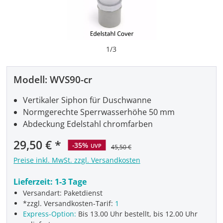
1
/
3
Modell:
WVS90-cr
Vertikaler Siphon für Duschwanne
Normgerechte Sperrwasserhöhe 50 mm
Abdeckung Edelstahl chromfarben
Verkaufspreis:
29,50 €
-35%
UVP
45,50 €
Preise inkl. MwSt. zzgl. Versandkosten
Lieferzeit:
1-3 Tage
Versandart: Paketdienst
*zzgl. Versandkosten-Tarif:
1
Express-Option:
Bis 13.00 Uhr bestellt, bis 12.00 Uhr