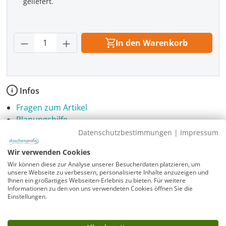
geliefert.
Produkt Anzahl: Gib den gewünschten Wer
In den Warenkorb
Infos
Fragen zum Artikel
Planungshilfe
3 Jahre Garantie & Ersatzteilservice
Datenschutzbestimmungen
|
Impressum
Wir verwenden Cookies
Sicherheitshinweise
Wir können diese zur Analyse unserer Besucherdaten platzieren, um
Download PDF
unsere Webseite zu verbessern, personalisierte Inhalte anzuzeigen und
Ihnen ein großartiges Webseiten-Erlebnis zu bieten. Für weitere
Informationen zu den von uns verwendeten Cookies öffnen Sie die
Einstellungen.