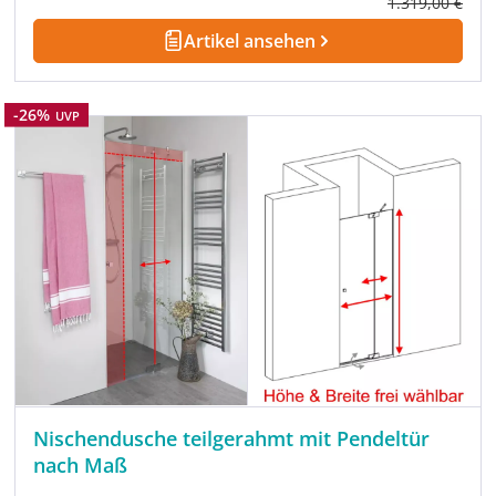
Regulärer Prei
1.319,00 €
Artikel ansehen
Rabatt
-26%
UVP
Nischendusche teilgerahmt mit Pendeltür
nach Maß