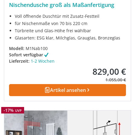
Nischendusche groß als Maßanfertigung
Voll öffnende Duschtür mit Zusatz-Festteil
für Nischenmaße von 70 bis 220 cm
Türbreite und Glas-Höhe frei wählbar
Glasarten: ESG klar, Milchglas, Grauglas, Bronzeglas
Modell:
M1Nab100
Sofort verfügbar
Lieferzeit:
1-2 Wochen
829,00 €
Verkaufspreis:
Regulärer Prei
1.055,00 €
Artikel ansehen
Rabatt
-17%
UVP