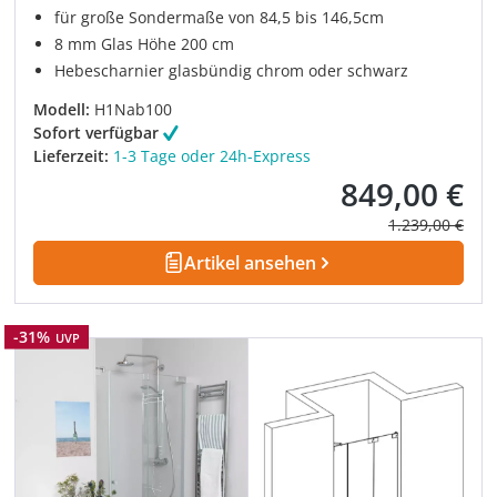
für große Sondermaße von 84,5 bis 146,5cm
8 mm Glas Höhe 200 cm
Hebescharnier glasbündig chrom oder schwarz
Modell:
H1Nab100
Sofort verfügbar
Lieferzeit:
1-3 Tage oder 24h-Express
849,00 €
Verkaufspreis:
Regulärer Prei
1.239,00 €
Artikel ansehen
Rabatt
-31%
UVP