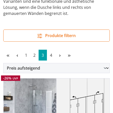
Varianten sind eine funktionale und ästhetische
Lösung, wenn die Dusche links und rechts von
gemauerten Wänden begrenzt ist.
Produkte filtern
Seite
Seite
Seite
Seite
1
2
3
4
Rabatt
-26%
UVP