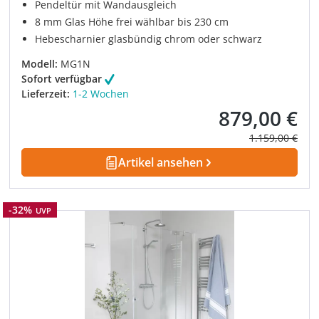
Pendeltür mit Wandausgleich
8 mm Glas Höhe frei wählbar bis 230 cm
Hebescharnier glasbündig chrom oder schwarz
Modell:
MG1N
Sofort verfügbar
Lieferzeit:
1-2 Wochen
879,00 €
Verkaufspreis:
Regulärer Prei
1.159,00 €
Artikel ansehen
Rabatt
-32%
UVP