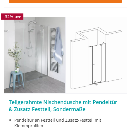
Rabatt
-32%
UVP
Teilgerahmte Nischendusche mit Pendeltür
& Zusatz Festteil, Sondermaße
Pendeltür an Festteil und Zusatz-Festteil mit
Klemmprofilen