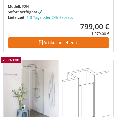
Modell:
F2N
Sofort verfügbar
Lieferzeit:
1-3 Tage oder 24h-Express
799,00 €
Verkaufspreis:
Regulärer Prei
1.079,00 €
Artikel ansehen
Rabatt
-35%
UVP