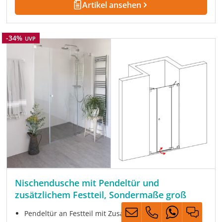
Artikel ansehen
Rabatt
-34%
UVP
Nischendusche mit Pendeltür und
zusätzlichem Festteil, Sondermaße groß
Pendeltür an Festteil mit Zusatz-Festteil