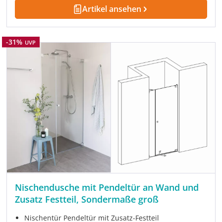
Artikel ansehen
Rabatt
-31%
UVP
Nischendusche mit Pendeltür an Wand und
Zusatz Festteil, Sondermaße groß
Nischentür Pendeltür mit Zusatz-Festteil