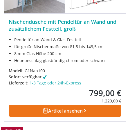
Nischendusche mit Pendeltür an Wand und
zusätzlichem Festteil, groß
Pendeltür an Wand & Glas-Festteil
für große Nischenmaße von 81,5 bis 143,5 cm
8 mm Glas Höhe 200 cm
Hebebeschlag glasbündig chrom oder schwarz
Modell:
G1Nab100
Sofort verfügbar
Lieferzeit:
1-3 Tage oder 24h-Express
799,00 €
Verkaufspreis:
Regulärer Prei
1.229,00 €
Artikel ansehen
Rabatt
-26%