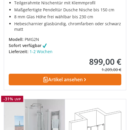
Teilgerahmte Nischentür mit Klemmprofil
Maßgefertigte Pendeltür Dusche Nische bis 150 cm
8 mm Glas Höhe frei wählbar bis 230 cm
Hebescharnier glasbündig, chromfarben oder schwarz
matt
Modell:
PMG2N
Sofort verfügbar
Lieferzeit:
1-2 Wochen
899,00 €
Verkaufspreis:
Regulärer Prei
1.209,00 €
Artikel ansehen
Rabatt
-31%
UVP