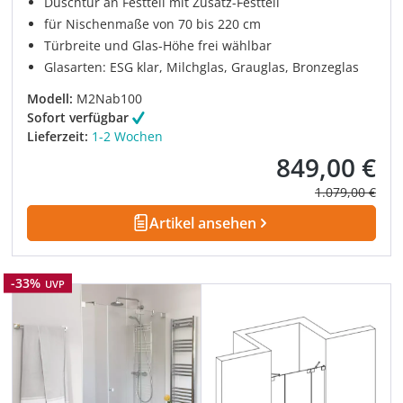
Duschtür an Festteil mit Zusatz-Festteil
für Nischenmaße von 70 bis 220 cm
Türbreite und Glas-Höhe frei wählbar
Glasarten: ESG klar, Milchglas, Grauglas, Bronzeglas
Modell:
M2Nab100
Sofort verfügbar
Lieferzeit:
1-2 Wochen
849,00 €
Verkaufspreis:
Regulärer Prei
1.079,00 €
Artikel ansehen
Rabatt
-33%
UVP