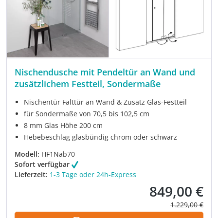
Nischendusche mit Pendeltür an Wand und
zusätzlichem Festteil, Sondermaße
Nischentür Falttür an Wand & Zusatz Glas-Festteil
für Sondermaße von 70,5 bis 102,5 cm
8 mm Glas Höhe 200 cm
Hebebeschlag glasbündig chrom oder schwarz
Modell:
HF1Nab70
Sofort verfügbar
Lieferzeit:
1-3 Tage oder 24h-Express
849,00 €
Verkaufspreis:
Regulärer Prei
1.229,00 €