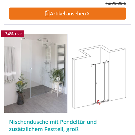
Regulärer Prei
1.299,00 €
Artikel ansehen
Rabatt
-34%
UVP
Nischendusche mit Pendeltür und
zusätzlichem Festteil, groß