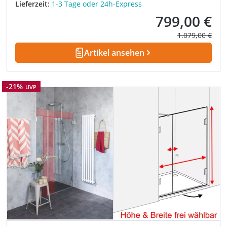
Lieferzeit:
1-3 Tage oder 24h-Express
799,00 €
Verkaufspreis:
Regulärer Prei
1.079,00 €
Artikel ansehen
Rabatt
-21%
UVP