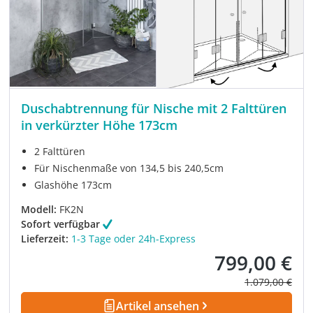
Duschabtrennung für Nische mit 2 Falttüren
in verkürzter Höhe 173cm
2 Falttüren
Für Nischenmaße von 134,5 bis 240,5cm
Glashöhe 173cm
Modell:
FK2N
Sofort verfügbar
Lieferzeit:
1-3 Tage oder 24h-Express
799,00 €
Verkaufspreis:
Regulärer Prei
1.079,00 €
Artikel ansehen