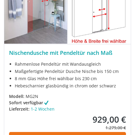
Nischendusche mit Pendeltür nach Maß
Rahmenlose Pendeltür mit Wandausgleich
Maßgefertigte Pendeltür Dusche Nische bis 150 cm
8 mm Glas Höhe frei wählbar bis 230 cm
Hebescharnier glasbündig in chrom oder schwarz
Modell:
MG2N
Sofort verfügbar
Lieferzeit:
1-2 Wochen
929,00 €
Verkaufspreis:
Regulärer Prei
1.279,00 €