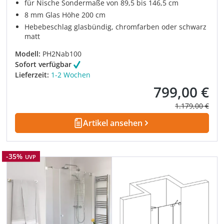
für Nische Sondermaße von 89,5 bis 146,5 cm
8 mm Glas Höhe 200 cm
Hebebeschlag glasbündig, chromfarben oder schwarz
matt
Modell:
PH2Nab100
Sofort verfügbar
Lieferzeit:
1-2 Wochen
799,00 €
Verkaufspreis:
Regulärer Prei
1.179,00 €
Artikel ansehen
Rabatt
-35%
UVP