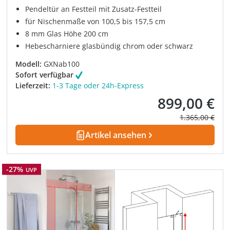
Pendeltür an Festteil mit Zusatz-Festteil
für Nischenmaße von 100,5 bis 157,5 cm
8 mm Glas Höhe 200 cm
Hebescharniere glasbündig chrom oder schwarz
Modell:
GXNab100
Sofort verfügbar
Lieferzeit:
1-3 Tage oder 24h-Express
899,00 €
Verkaufspreis:
Regulärer Prei
1.365,00 €
Artikel ansehen
Rabatt
-27%
UVP