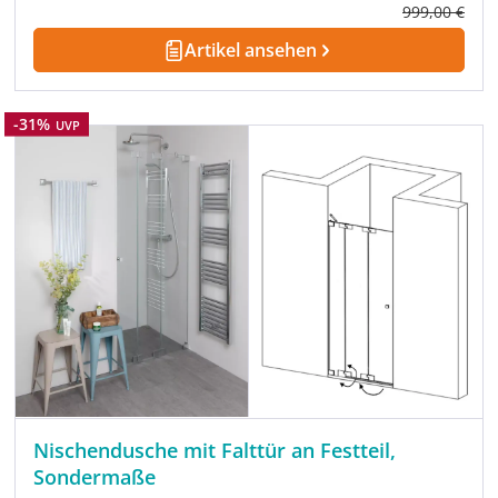
Regulärer Pre
999,00 €
Artikel ansehen
Rabatt
-31%
UVP
Nischendusche mit Falttür an Festteil,
Sondermaße