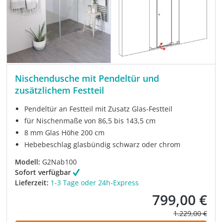
Nischendusche mit Pendeltür und
zusätzlichem Festteil
Pendeltür an Festteil mit Zusatz Glas-Festteil
für Nischenmaße von 86,5 bis 143,5 cm
8 mm Glas Höhe 200 cm
Hebebeschlag glasbündig schwarz oder chrom
Modell:
G2Nab100
Sofort verfügbar
Lieferzeit:
1-3 Tage oder 24h-Express
799,00 €
Verkaufspreis:
Regulärer Prei
1.229,00 €