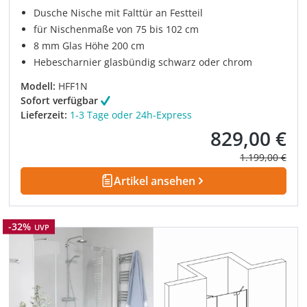
Dusche Nische mit Falttür an Festteil
für Nischenmaße von 75 bis 102 cm
8 mm Glas Höhe 200 cm
Hebescharnier glasbündig schwarz oder chrom
Modell:
HFF1N
Sofort verfügbar
Lieferzeit:
1-3 Tage oder 24h-Express
829,00 €
Verkaufspreis:
Regulärer Prei
1.199,00 €
Artikel ansehen
Rabatt
-32%
UVP