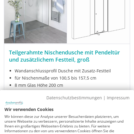
Teilgerahmte Nischendusche mit Pendeltür
und zusätzlichem Festteil, groß
Wandanschlussprofil Dusche mit Zusatz-Festteil
für Nischenmaße von 100,5 bis 157,5 cm
8 mm Glas Höhe 200 cm
Hebescharniere glasbündig, chromfarben oder
Datenschutzbestimmungen
|
Impressum
schwarz matt
Modell:
PGXNab100
Wir verwenden Cookies
Sofort verfügbar
Wir können diese zur Analyse unserer Besucherdaten platzieren, um
Lieferzeit:
1-2 Wochen
unsere Webseite zu verbessern, personalisierte Inhalte anzuzeigen und
Ihnen ein großartiges Webseiten-Erlebnis zu bieten. Für weitere
849,00 €
Verkaufspreis:
Informationen zu den von uns verwendeten Cookies öffnen Sie die