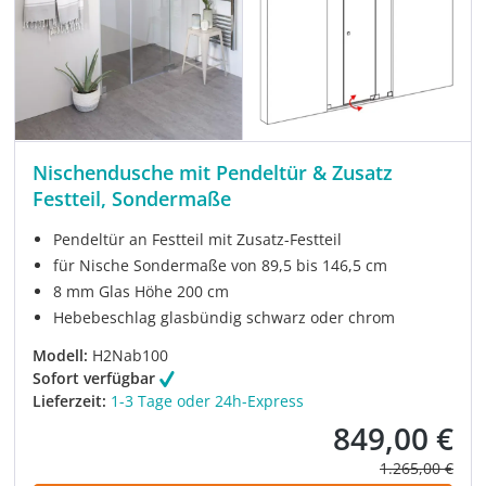
Nischendusche mit Pendeltür & Zusatz
Festteil, Sondermaße
Pendeltür an Festteil mit Zusatz-Festteil
für Nische Sondermaße von 89,5 bis 146,5 cm
8 mm Glas Höhe 200 cm
Hebebeschlag glasbündig schwarz oder chrom
Modell:
H2Nab100
Sofort verfügbar
Lieferzeit:
1-3 Tage oder 24h-Express
849,00 €
Verkaufspreis:
Regulärer Prei
1.265,00 €