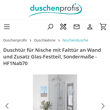
Zum Hauptinhalt springen
Wa
Duschenprofis
Duschkabine
Nischendusche
Duschtür für Nische mit Falttür an Wand
und Zusatz Glas-Festteil, Sondermaße -
HF1Nab70
Bildergalerie überspringen