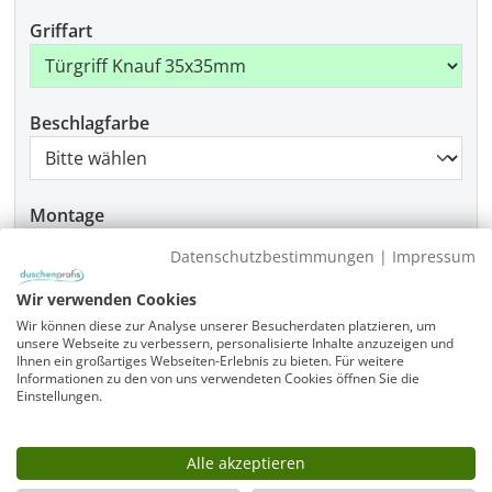
Griffart
Beschlagfarbe
Montage
Datenschutzbestimmungen
|
Impressum
Wir verwenden Cookies
Produkt Anzahl: Gib den gewünschten Wer
In den Warenkorb
Wir können diese zur Analyse unserer Besucherdaten platzieren, um
unsere Webseite zu verbessern, personalisierte Inhalte anzuzeigen und
Ihnen ein großartiges Webseiten-Erlebnis zu bieten. Für weitere
Informationen zu den von uns verwendeten Cookies öffnen Sie die
Einstellungen.
Infos
Fragen zum Artikel
Alle akzeptieren
Planungshilfe