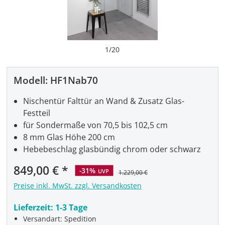
1
/
20
Modell:
HF1Nab70
Nischentür Falttür an Wand & Zusatz Glas-
Festteil
für Sondermaße von 70,5 bis 102,5 cm
8 mm Glas Höhe 200 cm
Hebebeschlag glasbündig chrom oder schwarz
Verkaufspreis:
849,00 €
-31%
UVP
1.229,00 €
Preise inkl. MwSt. zzgl. Versandkosten
Lieferzeit:
1-3 Tage
Versandart: Spedition