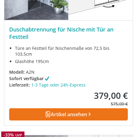
Duschabtrennung für Nische mit Tür an
Festteil
Türe an Festteil für Nischenmaße von 72,5 bis
103,5cm
Glashöhe 195cm
Modell:
A2N
Sofort verfügbar
Lieferzeit:
1-3 Tage oder 24h-Express
379,00 €
Verkaufspreis:
Regulärer Pre
575,00 €
Artikel ansehen
Rabatt
-33%
UVP