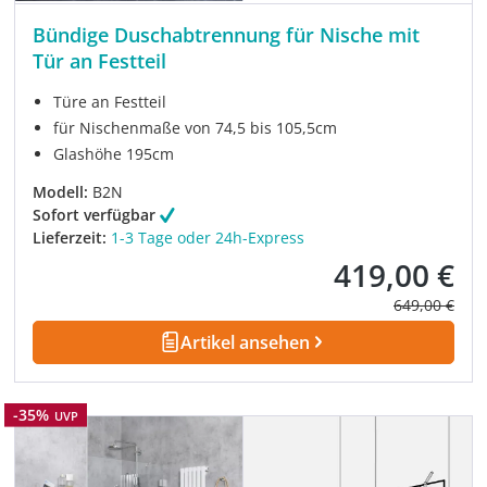
Bündige Duschabtrennung für Nische mit
Tür an Festteil
Türe an Festteil
für Nischenmaße von 74,5 bis 105,5cm
Glashöhe 195cm
Modell:
B2N
Sofort verfügbar
Lieferzeit:
1-3 Tage oder 24h-Express
419,00 €
Verkaufspreis:
Regulärer Pre
649,00 €
Artikel ansehen
Rabatt
-35%
UVP