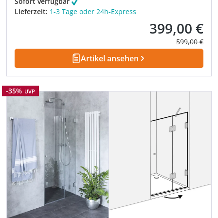
Sofort verfügbar
Lieferzeit:
1-3 Tage oder 24h-Express
399,00 €
Verkaufspreis:
Regulärer Pre
599,00 €
Artikel ansehen
Rabatt
-35%
UVP