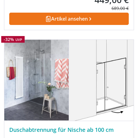
Regulärer Pre
689,00 €
Artikel ansehen
Rabatt
-32%
UVP
Duschabtrennung für Nische ab 100 cm