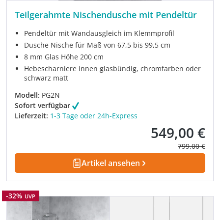
Teilgerahmte Nischendusche mit Pendeltür
Pendeltür mit Wandausgleich im Klemmprofil
Dusche Nische für Maß von 67,5 bis 99,5 cm
8 mm Glas Höhe 200 cm
Hebescharniere innen glasbündig, chromfarben oder
schwarz matt
Modell:
PG2N
Sofort verfügbar
Lieferzeit:
1-3 Tage oder 24h-Express
549,00 €
Verkaufspreis:
Regulärer Pre
799,00 €
Artikel ansehen
Rabatt
-32%
UVP