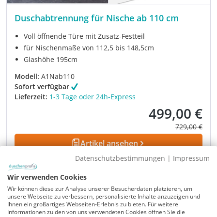
Duschabtrennung für Nische ab 110 cm
Voll öffnende Türe mit Zusatz-Festteil
für Nischenmaße von 112,5 bis 148,5cm
Glashöhe 195cm
Modell:
A1Nab110
Sofort verfügbar
Lieferzeit:
1-3 Tage oder 24h-Express
499,00 €
Verkaufspreis:
Regulärer Pre
729,00 €
Artikel ansehen
Datenschutzbestimmungen
|
Impressum
Rabatt
-35%
UVP
Wir verwenden Cookies
Wir können diese zur Analyse unserer Besucherdaten platzieren, um
unsere Webseite zu verbessern, personalisierte Inhalte anzuzeigen und
Ihnen ein großartiges Webseiten-Erlebnis zu bieten. Für weitere
Informationen zu den von uns verwendeten Cookies öffnen Sie die