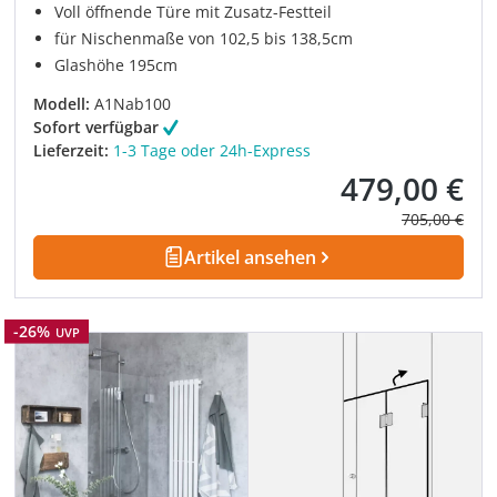
Voll öffnende Türe mit Zusatz-Festteil
für Nischenmaße von 102,5 bis 138,5cm
Glashöhe 195cm
Modell:
A1Nab100
Sofort verfügbar
Lieferzeit:
1-3 Tage oder 24h-Express
479,00 €
Verkaufspreis:
Regulärer Pre
705,00 €
Artikel ansehen
Rabatt
-26%
UVP