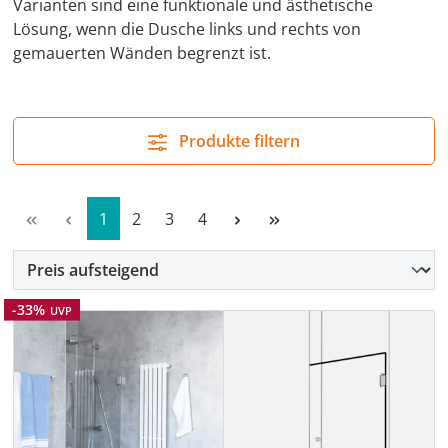
Varianten sind eine funktionale und ästhetische
Lösung, wenn die Dusche links und rechts von
gemauerten Wänden begrenzt ist.
Produkte filtern
Seite
Seite
Seite
Seite
1
2
3
4
Rabatt
-33%
UVP