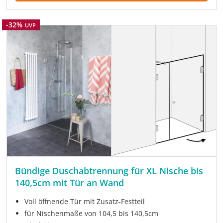
Rabatt
-32%
UVP
Bündige Duschabtrennung für XL Nische bis
140,5cm mit Tür an Wand
Voll öffnende Tür mit Zusatz-Festteil
für Nischenmaße von 104,5 bis 140,5cm