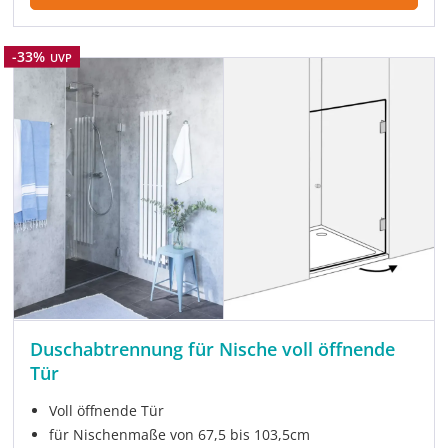
Rabatt
-33%
UVP
Duschabtrennung für Nische voll öffnende
Tür
Voll öffnende Tür
für Nischenmaße von 67,5 bis 103,5cm