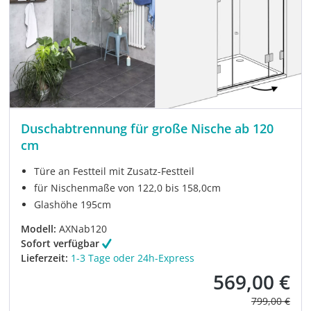
Duschabtrennung für große Nische ab 120
cm
Türe an Festteil mit Zusatz-Festteil
für Nischenmaße von 122,0 bis 158,0cm
Glashöhe 195cm
Modell:
AXNab120
Sofort verfügbar
Lieferzeit:
1-3 Tage oder 24h-Express
569,00 €
Verkaufspreis:
Regulärer Pre
799,00 €