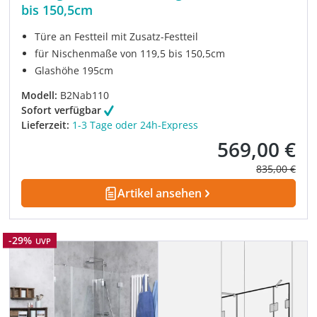
bis 150,5cm
Türe an Festteil mit Zusatz-Festteil
für Nischenmaße von 119,5 bis 150,5cm
Glashöhe 195cm
Modell:
B2Nab110
Sofort verfügbar
Lieferzeit:
1-3 Tage oder 24h-Express
569,00 €
Verkaufspreis:
Regulärer Pre
835,00 €
Artikel ansehen
Rabatt
-29%
UVP