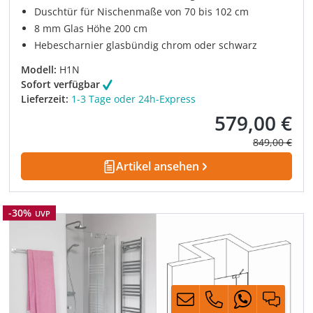
Duschtür für Nischenmaße von 70 bis 102 cm
8 mm Glas Höhe 200 cm
Hebescharnier glasbündig chrom oder schwarz
Modell:
H1N
Sofort verfügbar
Lieferzeit:
1-3 Tage oder 24h-Express
579,00 €
Verkaufspreis:
Regulärer Pre
849,00 €
Artikel ansehen
Rabatt
-30%
UVP