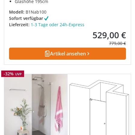
Glashöhe 195cm
Modell:
B1Nab100
Sofort verfügbar
Lieferzeit:
1-3 Tage oder 24h-Express
529,00 €
Verkaufspreis:
Regulärer Pre
779,00 €
Artikel ansehen
Rabatt
-32%
UVP