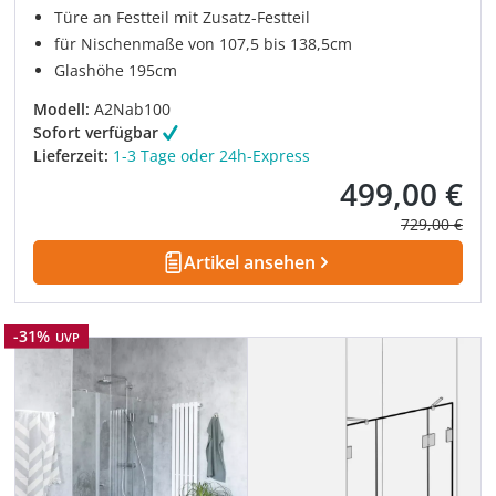
Türe an Festteil mit Zusatz-Festteil
für Nischenmaße von 107,5 bis 138,5cm
Glashöhe 195cm
Modell:
A2Nab100
Sofort verfügbar
Lieferzeit:
1-3 Tage oder 24h-Express
499,00 €
Verkaufspreis:
Regulärer Pre
729,00 €
Artikel ansehen
Rabatt
-31%
UVP