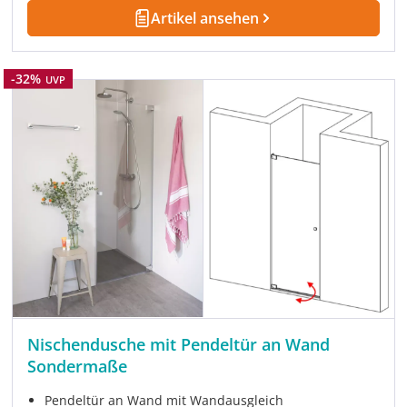
Artikel ansehen
Rabatt
-32%
UVP
Nischendusche mit Pendeltür an Wand
Sondermaße
Pendeltür an Wand mit Wandausgleich