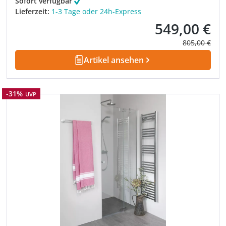
Sofort verfügbar
Lieferzeit:
1-3 Tage oder 24h-Express
549,00 €
Verkaufspreis:
Regulärer Pre
805,00 €
Artikel ansehen
Rabatt
-31%
UVP