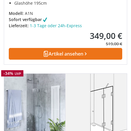
Glashöhe 195cm
Modell:
A1N
Sofort verfügbar
Lieferzeit:
1-3 Tage oder 24h-Express
349,00 €
Verkaufspreis:
Regulärer Pre
519,00 €
Artikel ansehen
Rabatt
-34%
UVP