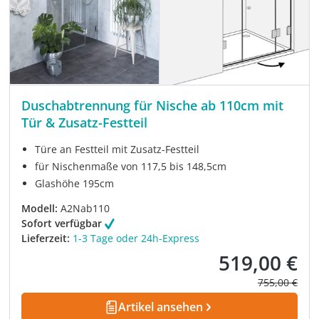
Duschabtrennung für Nische ab 110cm mit
Tür & Zusatz-Festteil
Türe an Festteil mit Zusatz-Festteil
für Nischenmaße von 117,5 bis 148,5cm
Glashöhe 195cm
Modell:
A2Nab110
Sofort verfügbar
Lieferzeit:
1-3 Tage oder 24h-Express
519,00 €
Verkaufspreis:
Regulärer Pre
755,00 €
Artikel ansehen