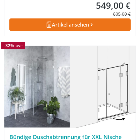
549,00 €
Verkaufspreis:
Regulärer Pre
805,00 €
Artikel ansehen
Rabatt
-32%
UVP
Bündige Duschabtrennung für XXL Nische