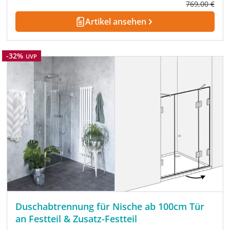
Regulärer Pre
769,00 €
Artikel ansehen
Rabatt
-32%
UVP
Duschabtrennung für Nische ab 100cm Tür
an Festteil & Zusatz-Festteil