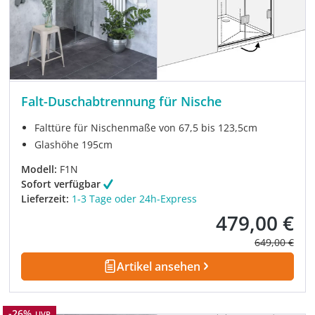
Falt-Duschabtrennung für Nische
Falttüre für Nischenmaße von 67,5 bis 123,5cm
Glashöhe 195cm
Modell:
F1N
Sofort verfügbar
Lieferzeit:
1-3 Tage oder 24h-Express
479,00 €
Verkaufspreis:
Regulärer Pre
649,00 €
Artikel ansehen
Rabatt
-26%
UVP