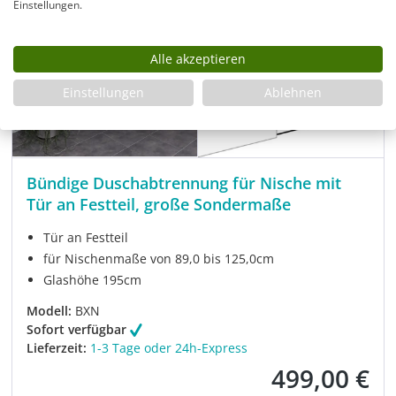
Einstellungen.
Alle akzeptieren
Einstellungen
Ablehnen
Bündige Duschabtrennung für Nische mit
Tür an Festteil, große Sondermaße
Tür an Festteil
für Nischenmaße von 89,0 bis 125,0cm
Glashöhe 195cm
Modell:
BXN
Sofort verfügbar
Lieferzeit:
1-3 Tage oder 24h-Express
499,00 €
Verkaufspreis: