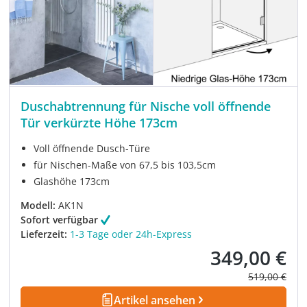
Duschabtrennung für Nische voll öffnende
Tür verkürzte Höhe 173cm
Voll öffnende Dusch-Türe
für Nischen-Maße von 67,5 bis 103,5cm
Glashöhe 173cm
Modell:
AK1N
Sofort verfügbar
Lieferzeit:
1-3 Tage oder 24h-Express
349,00 €
Verkaufspreis:
Regulärer Pre
519,00 €
Artikel ansehen