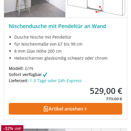
Nischendusche mit Pendeltür an Wand
Dusche Nische mit Pendeltür
für Nischenmaße von 67 bis 99 cm
8 mm Glas Höhe 200 cm
Hebescharnier glasbündig schwarz oder chrom
Modell:
G1N
Sofort verfügbar
Lieferzeit:
1-3 Tage oder 24h-Express
529,00 €
Verkaufspreis:
Regulärer Pre
779,00 €
Artikel ansehen
Rabatt
-32%
UVP