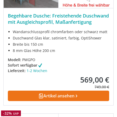
Begehbare Dusche: Freistehende Duschwand
mit Ausgleichsprofil, Maßanfertigung
Wandanschlussprofil chromfarben oder schwarz matt
Duschwand Glas klar, satiniert, farbig, OptiShower
Breite bis 150 cm
8 mm Glas Höhe 200 cm
Modell:
PMGPO
Sofort verfügbar
Lieferzeit:
1-2 Wochen
569,00 €
Verkaufspreis:
Regulärer Pre
749,00 €
Artikel ansehen
Rabatt
-32%
UVP