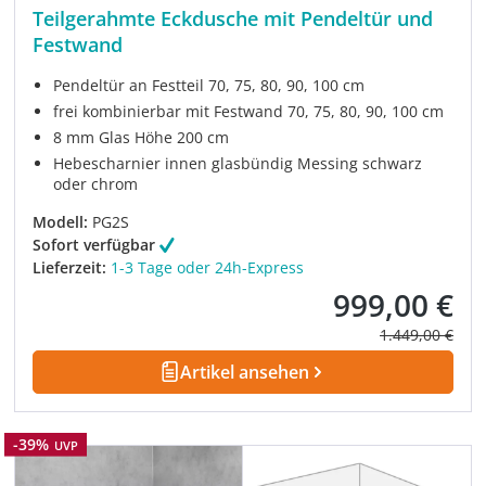
Teilgerahmte Eckdusche mit Pendeltür und
Festwand
Pendeltür an Festteil 70, 75, 80, 90, 100 cm
frei kombinierbar mit Festwand 70, 75, 80, 90, 100 cm
8 mm Glas Höhe 200 cm
Hebescharnier innen glasbündig Messing schwarz
oder chrom
Modell:
PG2S
Sofort verfügbar
Lieferzeit:
1-3 Tage oder 24h-Express
999,00 €
Verkaufspreis:
Regulärer Prei
1.449,00 €
Artikel ansehen
Rabatt
-39%
UVP