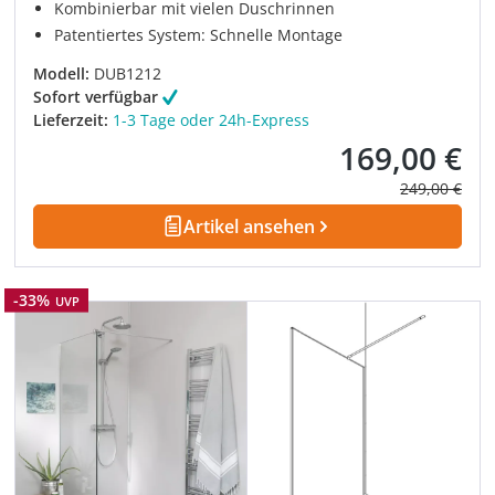
Kombinierbar mit vielen Duschrinnen
Patentiertes System: Schnelle Montage
Modell:
DUB1212
Sofort verfügbar
Lieferzeit:
1-3 Tage oder 24h-Express
169,00 €
Verkaufspreis:
Regulärer Pre
249,00 €
Artikel ansehen
Rabatt
-33%
UVP