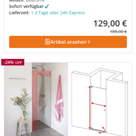
Sofort verfügbar
Lieferzeit:
1-3 Tage oder 24h-Express
129,00 €
Verkaufspreis:
Regulärer Pre
189,00 €
Artikel ansehen
Rabatt
-24%
UVP