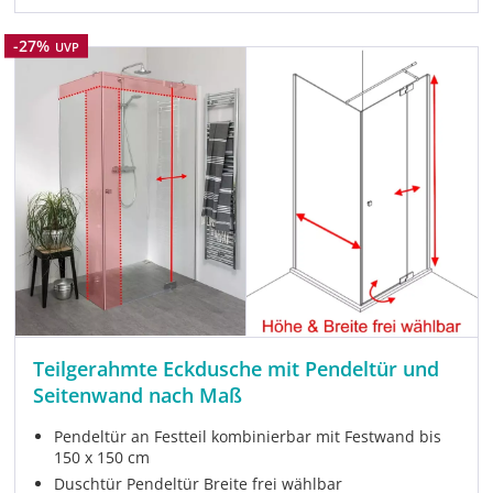
Rabatt
-27%
UVP
Teilgerahmte Eckdusche mit Pendeltür und
Seitenwand nach Maß
Pendeltür an Festteil kombinierbar mit Festwand bis
150 x 150 cm
Duschtür Pendeltür Breite frei wählbar