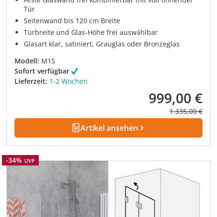
Tür
Seitenwand bis 120 cm Breite
Türbreite und Glas-Höhe frei auswählbar
Glasart klar, satiniert, Grauglas oder Bronzeglas
Modell:
M1S
Sofort verfügbar
Lieferzeit:
1-2 Wochen
999,00 €
Verkaufspreis:
Regulärer Prei
1.335,00 €
Artikel ansehen
Rabatt
-34%
UVP