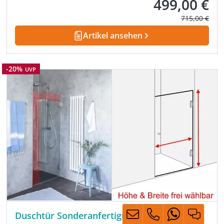
499,00 €
Verkaufspreis:
Regulärer Pre
715,00 €
Artikel ansehen
Rabatt
-20%
UVP
Duschtür Sonderanfertigung für Nische