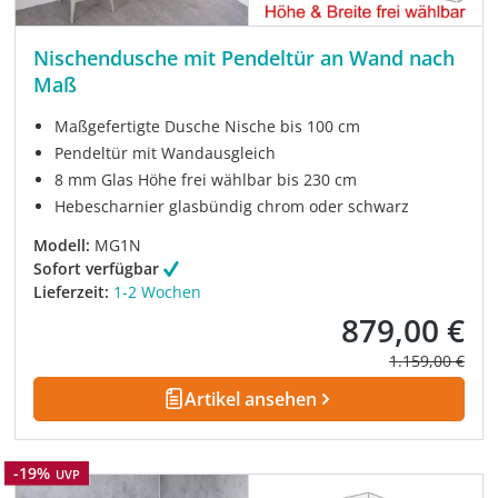
Nischendusche mit Pendeltür an Wand nach
Maß
Maßgefertigte Dusche Nische bis 100 cm
Pendeltür mit Wandausgleich
8 mm Glas Höhe frei wählbar bis 230 cm
Hebescharnier glasbündig chrom oder schwarz
Modell:
MG1N
Sofort verfügbar
Lieferzeit:
1-2 Wochen
879,00 €
Verkaufspreis:
Regulärer Prei
1.159,00 €
Artikel ansehen
Rabatt
-19%
UVP