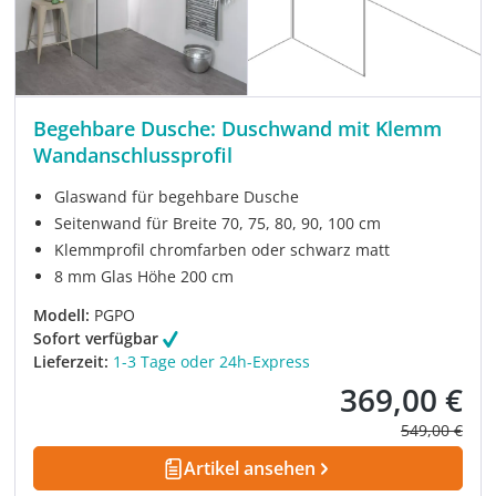
Begehbare Dusche: Duschwand mit Klemm
Wandanschlussprofil
Glaswand für begehbare Dusche
Seitenwand für Breite 70, 75, 80, 90, 100 cm
Klemmprofil chromfarben oder schwarz matt
8 mm Glas Höhe 200 cm
Modell:
PGPO
Sofort verfügbar
Lieferzeit:
1-3 Tage oder 24h-Express
369,00 €
Verkaufspreis:
Regulärer Pre
549,00 €
Artikel ansehen