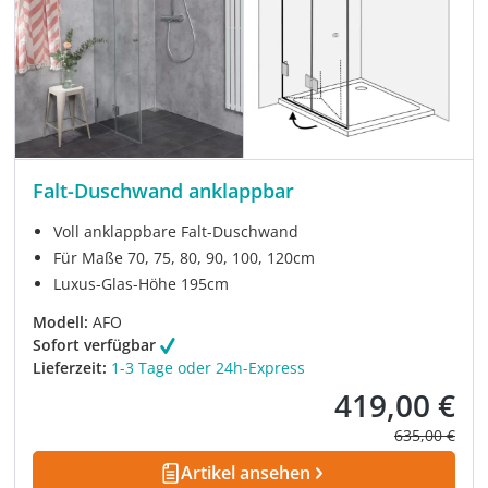
Falt-Duschwand anklappbar
Voll anklappbare Falt-Duschwand
Für Maße 70, 75, 80, 90, 100, 120cm
Luxus-Glas-Höhe 195cm
Modell:
AFO
Sofort verfügbar
Lieferzeit:
1-3 Tage oder 24h-Express
419,00 €
Verkaufspreis:
Regulärer Pre
635,00 €
Artikel ansehen