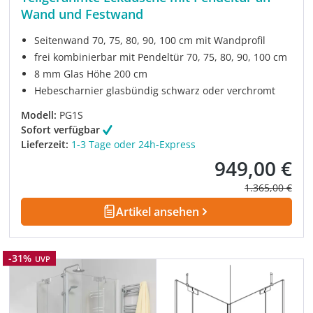
Wand und Festwand
Seitenwand 70, 75, 80, 90, 100 cm mit Wandprofil
frei kombinierbar mit Pendeltür 70, 75, 80, 90, 100 cm
8 mm Glas Höhe 200 cm
Hebescharnier glasbündig schwarz oder verchromt
Modell:
PG1S
Sofort verfügbar
Lieferzeit:
1-3 Tage oder 24h-Express
949,00 €
Verkaufspreis:
Regulärer Prei
1.365,00 €
Artikel ansehen
Rabatt
-31%
UVP