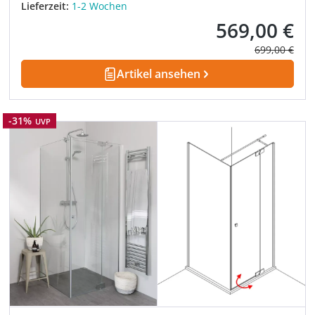
Lieferzeit:
1-2 Wochen
569,00 €
Verkaufspreis:
Regulärer Pre
699,00 €
Artikel ansehen
Rabatt
-31%
UVP