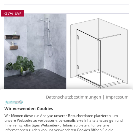
Rabatt
-37%
UVP
Datenschutzbestimmungen
|
Impressum
Große freistehende Duschwand
Wir verwenden Cookies
Duschwand 120 cm
Wir können diese zur Analyse unserer Besucherdaten platzieren, um
Verstellbereich/Glasaußenkante: 116,0-117,0 cm
unsere Webseite zu verbessern, personalisierte Inhalte anzuzeigen und
Ihnen ein großartiges Webseiten-Erlebnis zu bieten. Für weitere
Glashöhe 195 cm
Informationen zu den von uns verwendeten Cookies öffnen Sie die