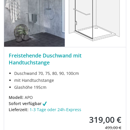
Freistehende Duschwand mit
Handtuchstange
Duschwand 70, 75, 80, 90, 100cm
mit Handtuchstange
Glashöhe 195cm
Modell:
APO
Sofort verfügbar
Lieferzeit:
1-3 Tage oder 24h-Express
319,00 €
Verkaufspreis:
Regulärer Pre
499,00 €