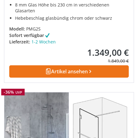
8 mm Glas Höhe bis 230 cm in verschiedenen
Glasarten
Hebebeschlag glasbündig chrom oder schwarz
Modell:
PMG2S
Sofort verfügbar
Lieferzeit:
1-2 Wochen
1.349,00 €
Verkaufspreis:
Regulärer Prei
1.849,00 €
Artikel ansehen
Rabatt
-36%
UVP