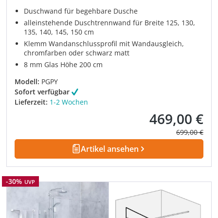
Duschwand für begehbare Dusche
alleinstehende Duschtrennwand für Breite 125, 130,
135, 140, 145, 150 cm
Klemm Wandanschlussprofil mit Wandausgleich,
chromfarben oder schwarz matt
8 mm Glas Höhe 200 cm
Modell:
PGPY
Sofort verfügbar
Lieferzeit:
1-2 Wochen
469,00 €
Verkaufspreis:
Regulärer Pre
699,00 €
Artikel ansehen
Rabatt
-30%
UVP