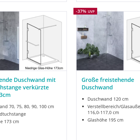
Rabatt
-37%
UVP
hende Duschwand mit
Große freistehende
hstange verkürzte
Duschwand
73cm
Duschwand 120 cm
nd 70, 75, 80, 90, 100 cm
Verstellbereich/Glasauß
116,0-117,0 cm
dtuchstange
Glashöhe 195 cm
e 173 cm