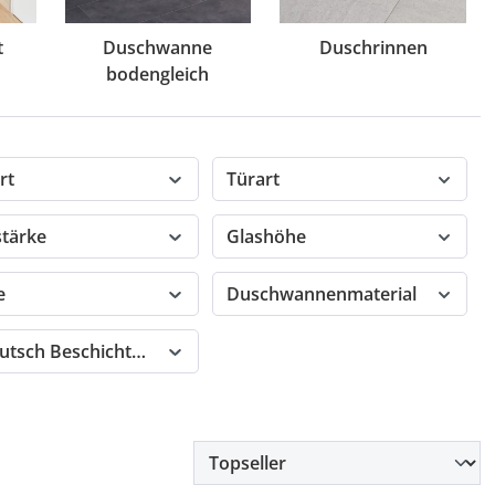
t
Duschwanne
Duschrinnen
bodengleich
rt
Türart
stärke
Glashöhe
e
Duschwannenmaterial
rutsch Beschichtung