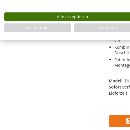
Gefälle
verflies
120x120
Alle akzeptieren
Einstellungen
Ablehnen
Super f
Duschbo
cm
Kombini
Duschr
Patenti
Montag
Modell:
DU
Sofort ver
Lieferzeit: