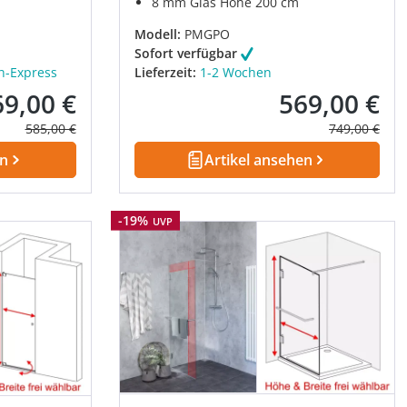
8 mm Glas Höhe 200 cm
Modell:
PMGPO
Sofort verfügbar
h-Express
Lieferzeit:
1-2 Wochen
69,00 €
569,00 €
kaufspreis:
Verkaufspreis:
Regulärer Preis:
Regulärer Pre
585,00 €
749,00 €
en
Artikel ansehen
Rabatt
-19%
UVP