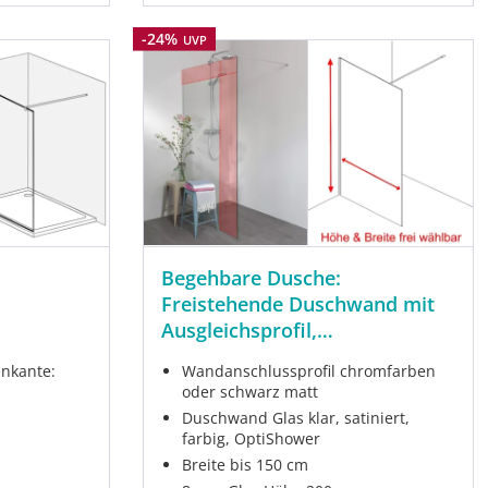
Rabatt
-24%
UVP
Begehbare Dusche:
Freistehende Duschwand mit
Ausgleichsprofil,
Maßanfertigung
enkante:
Wandanschlussprofil chromfarben
oder schwarz matt
Duschwand Glas klar, satiniert,
farbig, OptiShower
Breite bis 150 cm