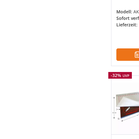
Modell:
AK
Sofort ver
Lieferzeit:
Rabatt
-32%
UVP