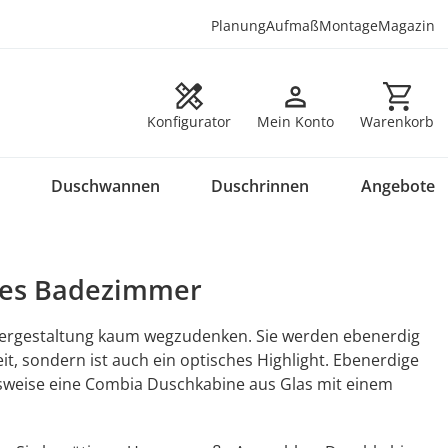
Planung
Aufmaß
Montage
Magazin
Warenkorb en
Konfigurator
Mein Konto
Warenkorb
Duschwannen
Duschrinnen
Angebote
eies Badezimmer
mergestaltung kaum wegzudenken. Sie werden ebenerdig
it, sondern ist auch ein optisches Highlight. Ebenerdige
sweise eine Combia Duschkabine aus Glas mit einem