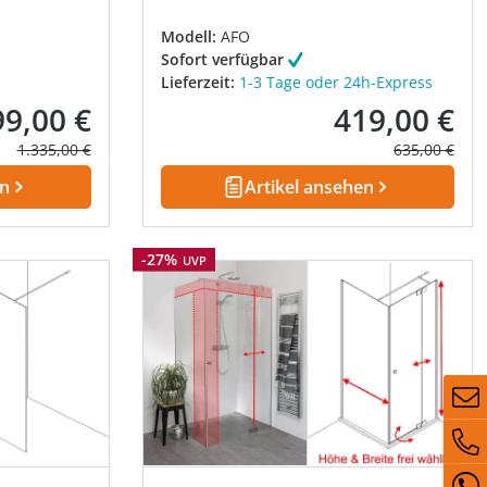
Modell:
AFO
Sofort verfügbar
Lieferzeit:
1-3 Tage oder 24h-Express
99,00 €
419,00 €
kaufspreis:
Verkaufspreis:
Regulärer Preis:
Regulärer Pre
1.335,00 €
635,00 €
en
Artikel ansehen
Rabatt
-27%
UVP