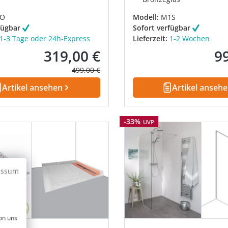
PO
Modell:
M1S
fügbar
Sofort verfügbar
1-3 Tage oder 24h-Express
Lieferzeit:
1-2 Wochen
319,00 €
9
Verkaufspreis:
Ver
Regulärer Preis:
499,00 €
Artikel ansehen
Artikel anseh
Rabatt
-33%
UVP
essum
on uns