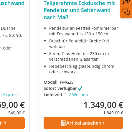
Duschwand
Teilgerahmte Eckdusche mit
Pendeltür und Seitenwand
nach Maß
 Dusche
Pendeltür an Festteil kombinierbar
mit Festwand bis 150 x 150 cm
 75, 80, 90,
Duschtür Pendeltür Breite frei
wählbar
n oder
8 mm Glas Höhe bis 230 cm in
verschiedenen Glasarten
Hebebeschlag glasbündig chrom
oder schwarz
Modell:
PMG2S
Sofort verfügbar
h-Express
Lieferzeit:
1-2 Wochen
69,00 €
1.349,00 €
kaufspreis:
Verkaufspreis:
Regulärer Preis:
Regulärer Prei
549,00 €
1.849,00 €
en
Artikel ansehen