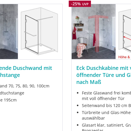
Rabatt
-25%
UVP
hende Duschwand mit
Eck Duschkabine mit 
hstange
öffnender Türe und 
nach Maß
nd 70, 75, 80, 90, 100cm
dtuchstange
Feste Glaswand frei kom
mit voll öffnender Tür
he 195cm
Seitenwand bis 120 cm B
Türbreite und Glas-Höhe 
auswählbar
Glasart klar, satiniert, G
Bronzeglas