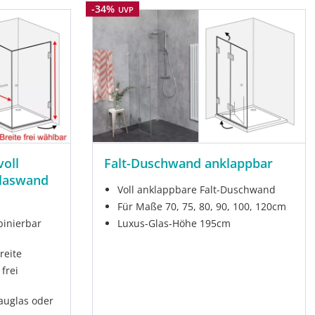
Rabatt
-34%
UVP
voll
Falt-Duschwand anklappbar
Glaswand
Voll anklappbare Falt-Duschwand
Für Maße 70, 75, 80, 90, 100, 120cm
binierbar
Luxus-Glas-Höhe 195cm
reite
frei
rauglas oder