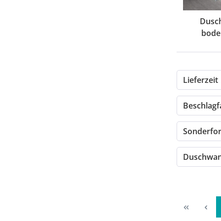
Dusc
bode
Lieferzeit
Beschlag
Sonderf
Duschwan