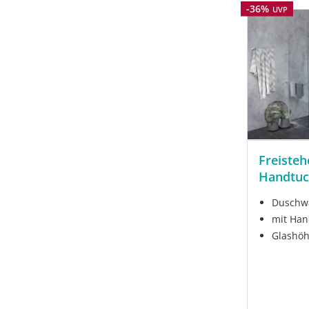
Rabatt
-36%
UVP
Freiste
Handtuc
Duschwa
mit Han
Glashö