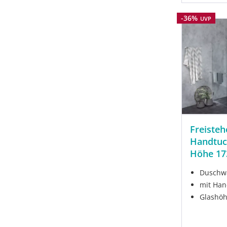
Rabatt
-36%
UVP
Freiste
Handtuc
Höhe 1
Duschwa
mit Han
Glashöh