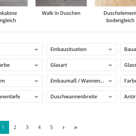
hkabine
Walk In Duschen
Duschelemen
ngleich
bodengleich
Einbausituation
Baua
farbe
Glasart
Glas
orm
Einbaumaß / Wannenmaß
Farb
nentiefe
Duschwannenbreite
Anti
Seite
Seite
Seite
Seite
Seite
1
2
3
4
5