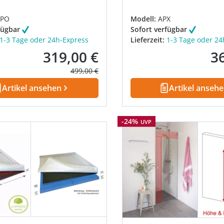
PO
Modell:
APX
fügbar
Sofort verfügbar
1-3 Tage oder 24h-Express
Lieferzeit:
1-3 Tage oder 24
319,00 €
3
Verkaufspreis:
Ver
Regulärer Preis:
499,00 €
Artikel ansehen
Artikel anseh
Rabatt
-24%
UVP