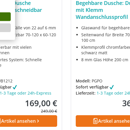
board Dusche
Begehbare Dusche: 
bar, zuschneidbar
mit Klemm
 cm
Wandanschlussprofil
lach: Gefälle von 22 auf 6 mm
Glaswand für begehbare
ard kürzbar 70-120 x 60-120
Seitenwand für Breite 70,
100 cm
erbar mit vielen
Klemmprofil chromfarbe
innen
schwarz matt
ertes System: Schnelle
8 mm Glas Höhe 200 cm
e
B1212
Modell:
PGPO
fügbar
Sofort verfügbar
1-3 Tage oder 24h-Express
Lieferzeit:
1-3 Tage oder 24
169,00 €
3
Verkaufspreis:
Ver
Regulärer Preis:
249,00 €
Artikel ansehen
Artikel anseh