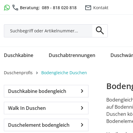
m Hauptinhalt springen
Zur Suche springen
Zur Hauptnavigation springen
Beratung:
089 - 818 020 818
Kontakt
Duschkabine
Duschabtrennungen
Duschwä
Duschenprofis
Bodengleiche Duschen
Bodeng
Duschkabine bodengleich
Bodengleich
auf Bodenni
Walk In Duschen
Duschen kön
Bodeneleme
Duschelement bodengleich