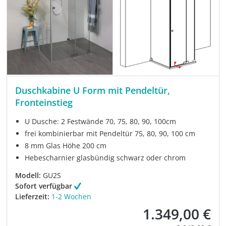
Duschkabine U Form mit Pendeltür,
Fronteinstieg
U Dusche: 2 Festwände 70, 75, 80, 90, 100cm
frei kombinierbar mit Pendeltür 75, 80, 90, 100 cm
8 mm Glas Höhe 200 cm
Hebescharnier glasbündig schwarz oder chrom
Modell:
GU2S
Sofort verfügbar
Lieferzeit:
1-2 Wochen
1.349,00 €
Verkaufspreis: