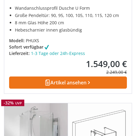
Wandanschlussprofil Dusche U Form
Große Pendeltür: 90, 95, 100, 105, 110, 115, 120 cm
8 mm Glas Höhe 200 cm
Hebescharnier innen glasbündig
Modell:
PHUXS
Sofort verfügbar
Lieferzeit:
1-3 Tage oder 24h-Express
1.549,00 €
Verkaufspreis:
Regulärer Prei
2.249,00 €
Artikel ansehen
Rabatt
-32%
UVP