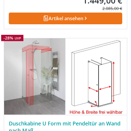
1.449,00 €
Regulärer Prei
2.085,00 €
Artikel ansehen
Rabatt
-28%
UVP
Duschkabine U Form mit Pendeltür an Wand
nach Maß