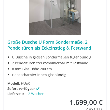
Große Dusche U Form Sondermaße, 2
Pendeltüren als Eckeinstieg & Festwand
U Dusche in großen Sondermaßen fugenbündig
2 Pendeltüren frei kombinierbar mit Festwand
8 mm Glas Höhe 200 cm
Hebescharnier innen glasbündig
Modell:
HUaX
Sofort verfügbar
Lieferzeit:
1-2 Wochen
1.699,00 €
Verkaufspreis:
Regulärer Prei
2.459,00 €