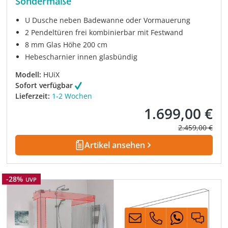
Sondermaße
U Dusche neben Badewanne oder Vormauerung
2 Pendeltüren frei kombinierbar mit Festwand
8 mm Glas Höhe 200 cm
Hebescharnier innen glasbündig
Modell:
HUiX
Sofort verfügbar
Lieferzeit:
1-2 Wochen
1.699,00 €
Verkaufspreis:
Regulärer Prei
2.459,00 €
Artikel ansehen
Rabatt
-28%
UVP