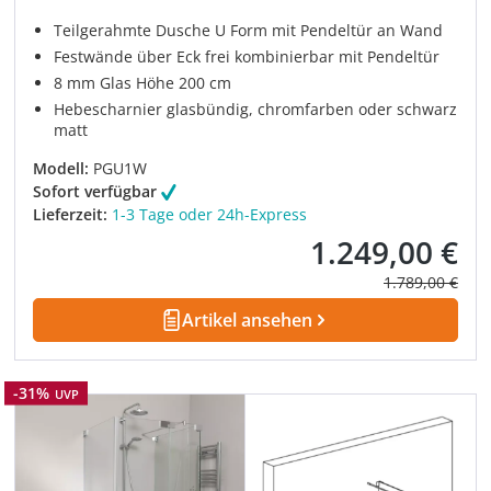
Teilgerahmte Dusche U Form mit Pendeltür an Wand
Festwände über Eck frei kombinierbar mit Pendeltür
8 mm Glas Höhe 200 cm
Hebescharnier glasbündig, chromfarben oder schwarz
matt
Modell:
PGU1W
Sofort verfügbar
Lieferzeit:
1-3 Tage oder 24h-Express
1.249,00 €
Verkaufspreis:
Regulärer Prei
1.789,00 €
Artikel ansehen
Rabatt
-31%
UVP