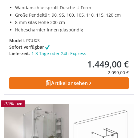
Wandanschlussprofil Dusche U Form
Große Pendeltür: 90, 95, 100, 105, 110, 115, 120 cm
8 mm Glas Höhe 200 cm
Hebescharnier innen glasbündig
Modell:
PGUXS
Sofort verfügbar
Lieferzeit:
1-3 Tage oder 24h-Express
1.449,00 €
Verkaufspreis:
Regulärer Prei
2.099,00 €
Artikel ansehen
Rabatt
-31%
UVP