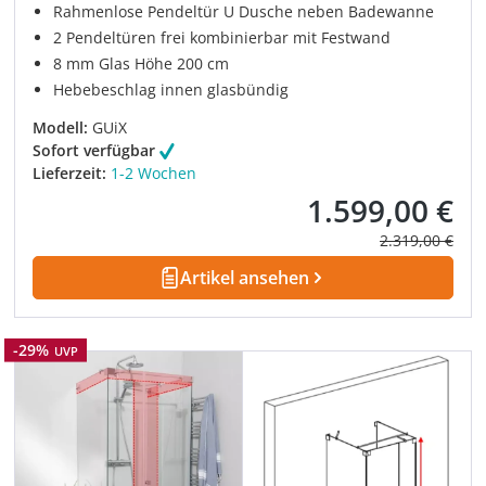
Rahmenlose Pendeltür U Dusche neben Badewanne
2 Pendeltüren frei kombinierbar mit Festwand
8 mm Glas Höhe 200 cm
Hebebeschlag innen glasbündig
Modell:
GUiX
Sofort verfügbar
Lieferzeit:
1-2 Wochen
1.599,00 €
Verkaufspreis:
Regulärer Prei
2.319,00 €
Artikel ansehen
Rabatt
-29%
UVP