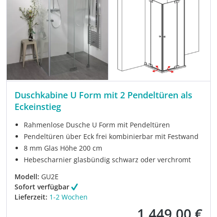
Duschkabine U Form mit 2 Pendeltüren als
Eckeinstieg
Rahmenlose Dusche U Form mit Pendeltüren
Pendeltüren über Eck frei kombinierbar mit Festwand
8 mm Glas Höhe 200 cm
Hebescharnier glasbündig schwarz oder verchromt
Modell:
GU2E
Sofort verfügbar
Lieferzeit:
1-2 Wochen
1.449,00 €
Verkaufspreis: