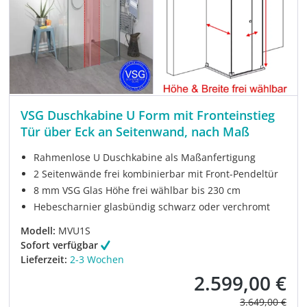
VSG Duschkabine U Form mit Fronteinstieg
Tür über Eck an Seitenwand, nach Maß
Rahmenlose U Duschkabine als Maßanfertigung
2 Seitenwände frei kombinierbar mit Front-Pendeltür
8 mm VSG Glas Höhe frei wählbar bis 230 cm
Hebescharnier glasbündig schwarz oder verchromt
Modell:
MVU1S
Sofort verfügbar
Lieferzeit:
2-3 Wochen
2.599,00 €
Verkaufspreis:
Regulärer Prei
3.649,00 €