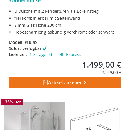
Sondermaße
U Dusche mit 2 Pendeltüren als Eckeinstieg
frei kombinierbar mit Seitenwand
8 mm Glas Höhe 200 cm
Hebescharnier glasbündig verchromt oder schwarz
Modell:
PHUaS
Sofort verfügbar
Lieferzeit:
1-3 Tage oder 24h-Express
1.499,00 €
Verkaufspreis:
Regulärer Prei
2.149,00 €
Artikel ansehen
Rabatt
-33%
UVP