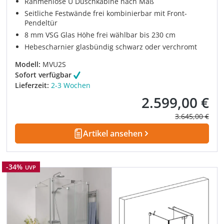
Rahmenlose U Duschkabine nach Maß
Seitliche Festwände frei kombinierbar mit Front-
Pendeltür
8 mm VSG Glas Höhe frei wählbar bis 230 cm
Hebescharnier glasbündig schwarz oder verchromt
Modell:
MVU2S
Sofort verfügbar
Lieferzeit:
2-3 Wochen
2.599,00 €
Verkaufspreis:
Regulärer Prei
3.645,00 €
Artikel ansehen
Rabatt
-34%
UVP