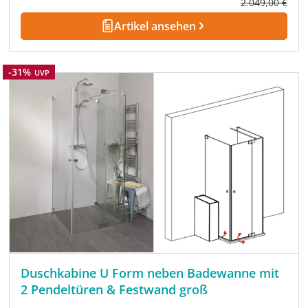
Regulärer Prei
2.049,00 €
Artikel ansehen
Rabatt
-31%
UVP
Duschkabine U Form neben Badewanne mit
2 Pendeltüren & Festwand groß