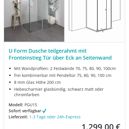
U Form Dusche teilgerahmt mit
Fronteinstieg Tür über Eck an Seitenwand
Mit Wandprofilen: 2 Festwände 70, 75, 80, 90, 100cm
frei kombinierbar mit Pendeltür 75, 80, 90, 100 cm
8 mm Glas Höhe 200 cm
Hebescharnier glasbündig, schwarz matt oder
chromfarben
Modell:
PGU1S
Sofort verfügbar
Lieferzeit:
1-3 Tage oder 24h-Express
1.299,00 €
Verkaufspreis: