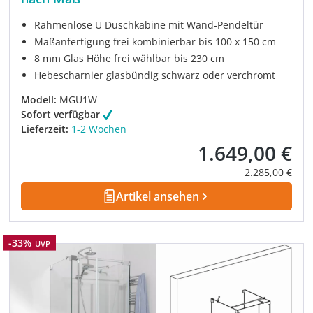
Rahmenlose U Duschkabine mit Wand-Pendeltür
Maßanfertigung frei kombinierbar bis 100 x 150 cm
8 mm Glas Höhe frei wählbar bis 230 cm
Hebescharnier glasbündig schwarz oder verchromt
Modell:
MGU1W
Sofort verfügbar
Lieferzeit:
1-2 Wochen
1.649,00 €
Verkaufspreis:
Regulärer Prei
2.285,00 €
Artikel ansehen
Rabatt
-33%
UVP