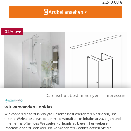
Regulärer Prei
2.249,00 €
Artikel ansehen
Rabatt
-32%
UVP
Datenschutzbestimmungen
|
Impressum
Wir verwenden Cookies
Wir können diese zur Analyse unserer Besucherdaten platzieren, um
Duschkabine U Form mit Pendeltür an Wand,
unsere Webseite zu verbessern, personalisierte Inhalte anzuzeigen und
Sondermaße
Ihnen ein großartiges Webseiten-Erlebnis zu bieten. Für weitere
Informationen zu den von uns verwendeten Cookies öffnen Sie die