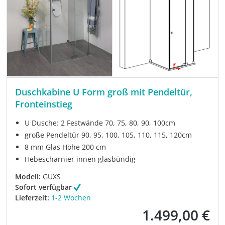
Duschkabine U Form groß mit Pendeltür,
Fronteinstieg
U Dusche: 2 Festwände 70, 75, 80, 90, 100cm
große Pendeltür 90, 95, 100, 105, 110, 115, 120cm
8 mm Glas Höhe 200 cm
Hebescharnier innen glasbündig
Modell:
GUXS
Sofort verfügbar
Lieferzeit:
1-2 Wochen
1.499,00 €
Verkaufspreis: