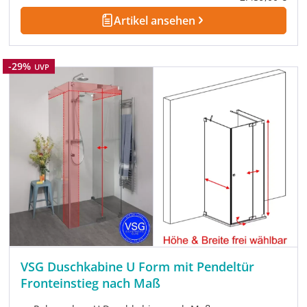
Artikel ansehen
Rabatt
-29%
UVP
VSG Duschkabine U Form mit Pendeltür
Fronteinstieg nach Maß