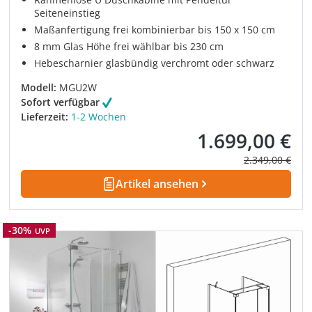
Seiteneinstieg
Maßanfertigung frei kombinierbar bis 150 x 150 cm
8 mm Glas Höhe frei wählbar bis 230 cm
Hebescharnier glasbündig verchromt oder schwarz
Modell:
MGU2W
Sofort verfügbar
Lieferzeit:
1-2 Wochen
1.699,00 €
Verkaufspreis:
Regulärer Prei
2.349,00 €
Artikel ansehen
Rabatt
-30%
UVP