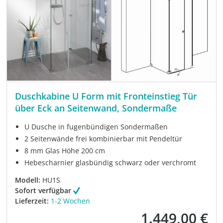
Duschkabine U Form mit Fronteinstieg Tür
über Eck an Seitenwand, Sondermaße
U Dusche in fugenbündigen Sondermaßen
2 Seitenwände frei kombinierbar mit Pendeltür
8 mm Glas Höhe 200 cm
Hebescharnier glasbündig schwarz oder verchromt
Modell:
HU1S
Sofort verfügbar
Lieferzeit:
1-2 Wochen
1.449,00 €
Verkaufspreis: