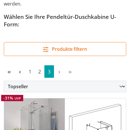
werden.
Wählen Sie Ihre Pendeltür-Duschkabine U-
Form:
Produkte filtern
Seite
Seite
Seite
1
2
3
Rabatt
-31%
UVP