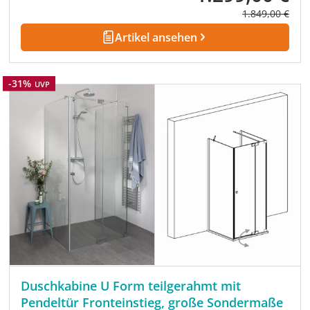
Regulärer Prei
1.849,00 €
Artikel ansehen
Rabatt
-31%
UVP
Duschkabine U Form teilgerahmt mit
Pendeltür Fronteinstieg, große Sondermaße