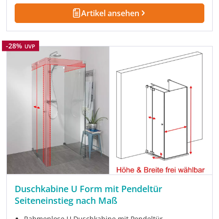
Artikel ansehen
Rabatt
-28%
UVP
Duschkabine U Form mit Pendeltür
Seiteneinstieg nach Maß
Rahmenlose U Duschkabine mit Pendeltür