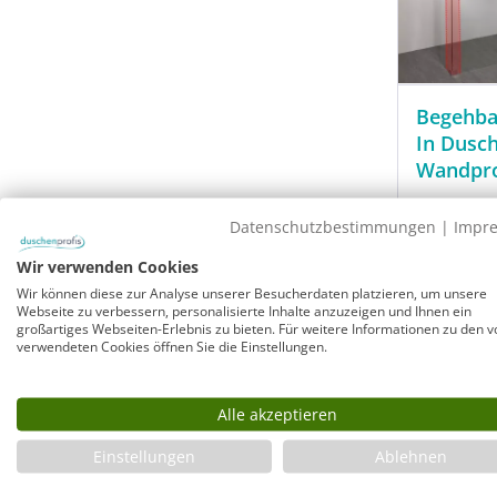
Begehba
In Dusc
Wandpro
Walk In
Datenschutzbestimmungen
|
Impr
Maßanf
Rahmen
Wir verwenden Cookies
Wandau
Wir können diese zur Analyse unserer Besucherdaten platzieren, um unsere
8 mm VS
Webseite zu verbessern, personalisierte Inhalte anzuzeigen und Ihnen ein
wählba
großartiges Webseiten-Erlebnis zu bieten. Für weitere Informationen zu den v
verwendeten Cookies öffnen Sie die Einstellungen.
Glasbün
chromfa
Alle akzeptieren
Modell:
P
Sofort ver
Einstellungen
Ablehnen
Lieferzeit: