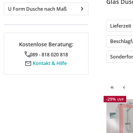
Glas Dus
U Form Dusche nach Maß
Lieferzeit
Beschlag
Kostenlose Beratung:
089 - 818 020 818
Sonderf
Kontakt & Hilfe
Rabatt
-29%
UVP