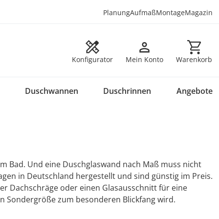
Planung
Aufmaß
Montage
Magazin
Warenkorb en
Konfigurator
Mein Konto
Warenkorb
Duschwannen
Duschrinnen
Angebote
 im Bad. Und eine Duschglaswand nach Maß muss nicht
en in Deutschland hergestellt und sind günstig im Preis.
ner Dachschräge oder einen Glasausschnitt für eine
in Sondergröße zum besonderen Blickfang wird.