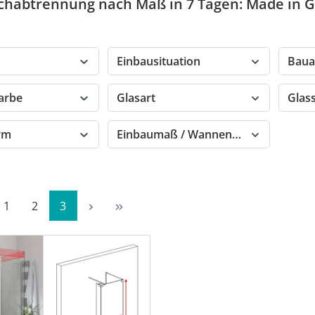
chabtrennung nach Maß in 7 Tagen: Made in
Einbausituation
Baua
farbe
Glasart
Glas
orm
Einbaumaß / Wannenmaß
Seite
Seite
Seite
1
2
3