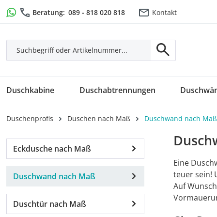
m Hauptinhalt springen
Zur Suche springen
Zur Hauptnavigation springen
Beratung:
089 - 818 020 818
Kontakt
Duschkabine
Duschabtrennungen
Duschwä
Duschenprofis
Duschen nach Maß
Duschwand nach Maß
Dusch
Eckdusche nach Maß
Eine Duschw
teuer sein!
Duschwand nach Maß
Auf Wunsch 
Vormauerung
Duschtür nach Maß