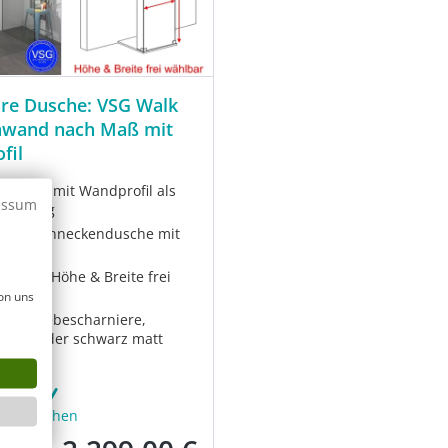
re Dusche: VSG Walk
hwand nach Maß mit
fil
 Dusche mit Wandprofil als
essum
ertigung
lose Schneckendusche mit
sgleich
G Glas Höhe & Breite frei
r
on uns
dige Hebescharniere,
rben oder schwarz matt
MVUWO
fügbar
2-3 Wochen