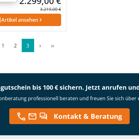
2.299,00 €
Verkaufspreis:
Regulärer Preis:
3.219,00 €
Artikel ansehen
Seite
Seite
Seite
1
2
3
gutschein bis 100 € sichern. Jetzt anrufen un
onberatung professionell beraten und freuen Sie sich über 
Kontakt & Beratung