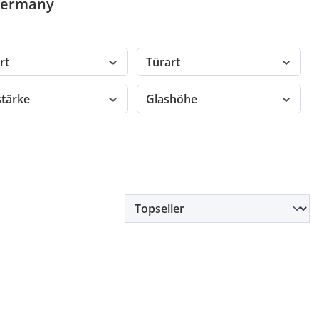
 Germany
rt
Türart
stärke
Glashöhe