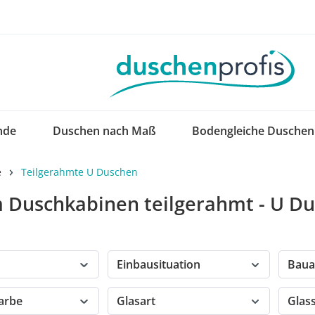
nde
Duschen nach Maß
Bodengleiche Duschen
e
Teilgerahmte U Duschen
 Duschkabinen teilgerahmt - U Du
Einbausituation
Baua
farbe
Glasart
Glas