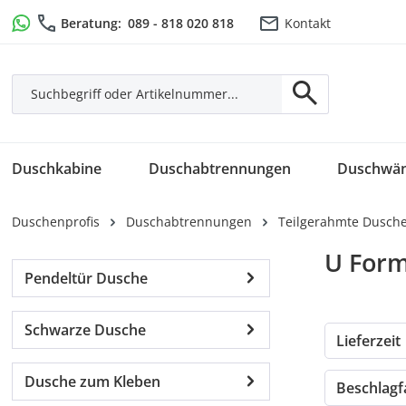
m Hauptinhalt springen
Zur Suche springen
Zur Hauptnavigation springen
Beratung:
089 - 818 020 818
Kontakt
Duschkabine
Duschabtrennungen
Duschwä
Duschenprofis
Duschabtrennungen
Teilgerahmte Dusch
U Form
Pendeltür Dusche
Schwarze Dusche
Lieferzeit
Dusche zum Kleben
Beschlag