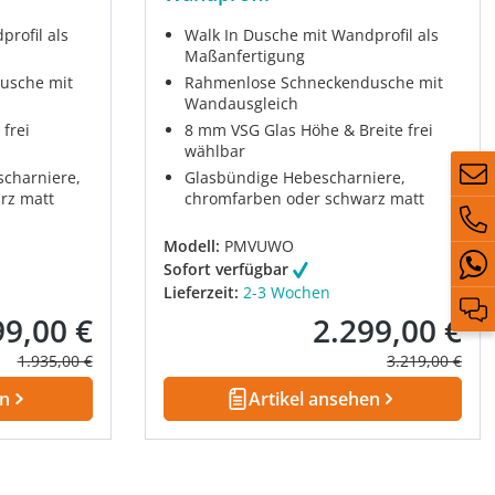
rofil als
Walk In Dusche mit Wandprofil als
Maßanfertigung
usche mit
Rahmenlose Schneckendusche mit
Wandausgleich
frei
8 mm VSG Glas Höhe & Breite frei
wählbar
scharniere,
Glasbündige Hebescharniere,
rz matt
chromfarben oder schwarz matt
Modell:
PMVUWO
Sofort verfügbar
Lieferzeit:
2-3 Wochen
99,00 €
2.299,00 €
fspreis:
Verkaufspreis:
Regulärer Preis:
Regulärer Prei
1.935,00 €
3.219,00 €
en
Artikel ansehen