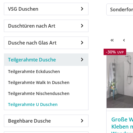
VSG Duschen
Sonderf
Duschtüren nach Art
Dusche nach Glas Art
Rabatt
-30%
UVP
Teilgerahmte Dusche
Teilgerahmte Eckduschen
Teilgerahmte Walk In Duschen
Teilgerahmte Nischenduschen
Teilgerahmte U Duschen
Große W
Begehbare Dusche
Kleben m