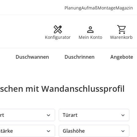
Planung
Aufmaß
Montage
Magazin
Warenkorb en
Konfigurator
Mein Konto
Warenkorb
Duschwannen
Duschrinnen
Angebote
schen mit Wandanschlussprofil
rt
Türart
stärke
Glashöhe