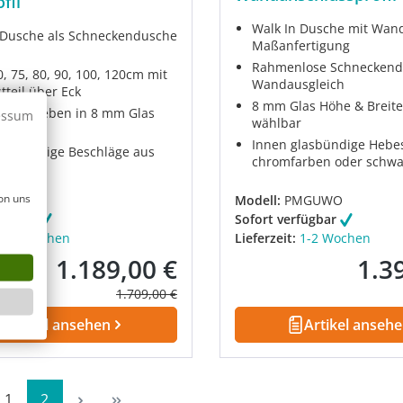
fil
Walk In Dusche mit Wandp
 Dusche als Schneckendusche
Maßanfertigung
Rahmenlose Schneckend
, 75, 80, 90, 100, 120cm mit
Wandausgleich
tteil über Eck
8 mm Glas Höhe & Breite 
zum Kleben in 8 mm Glas
essum
wählbar
00 cm
Innen glasbündige Hebe
lasbündige Beschläge aus
chromfarben oder schwa
g
on uns
GUWX3M
Modell:
PMGUWO
fügbar
Sofort verfügbar
1-2 Wochen
Lieferzeit:
1-2 Wochen
1.189,00 €
1.3
Verkaufspreis:
Verkau
Regulärer Preis:
1.709,00 €
Artikel ansehen
Artikel anseh
Seite
Seite
1
2