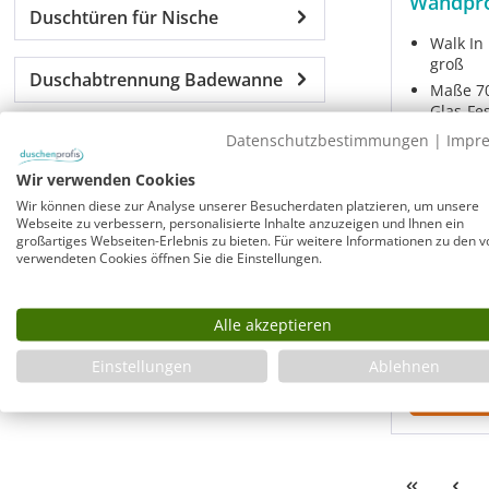
Wandpro
Duschtüren für Nische
Walk In
groß
Duschabtrennung Badewanne
Maße 70
Glas-Fes
Dusche 
Datenschutzbestimmungen
|
Impr
Höhe 2
Wir verwenden Cookies
Innen g
Messin
Wir können diese zur Analyse unserer Besucherdaten platzieren, um unsere
Kostenlose Beratung:
Webseite zu verbessern, personalisierte Inhalte anzuzeigen und Ihnen ein
großartiges Webseiten-Erlebnis zu bieten. Für weitere Informationen zu den v
Modell:
P
089 - 818 020 818
verwendeten Cookies öffnen Sie die Einstellungen.
Sofort ver
Kontakt & Hilfe
Lieferzeit:
Alle akzeptieren
Einstellungen
Ablehnen