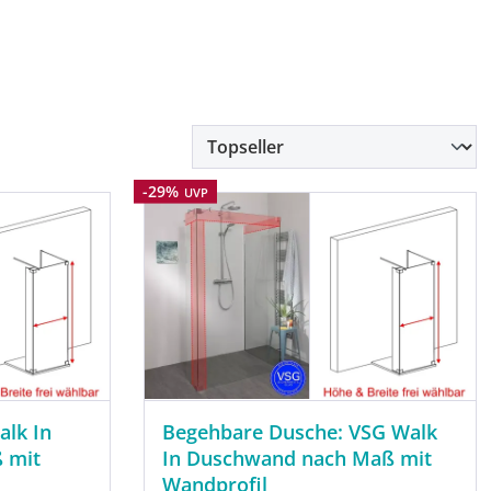
Rabatt
-29%
UVP
alk In
Begehbare Dusche: VSG Walk
 mit
In Duschwand nach Maß mit
Wandprofil