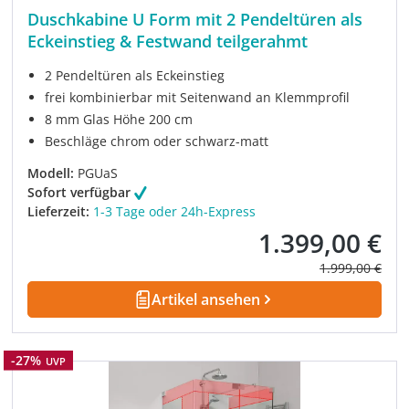
Duschkabine U Form mit 2 Pendeltüren als
Eckeinstieg & Festwand teilgerahmt
2 Pendeltüren als Eckeinstieg
frei kombinierbar mit Seitenwand an Klemmprofil
8 mm Glas Höhe 200 cm
Beschläge chrom oder schwarz-matt
Modell:
PGUaS
Sofort verfügbar
Lieferzeit:
1-3 Tage oder 24h-Express
1.399,00 €
Verkaufspreis:
Regulärer Prei
1.999,00 €
Artikel ansehen
Rabatt
-27%
UVP