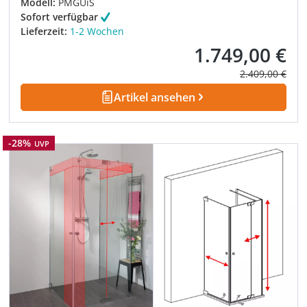
Modell:
PMGUiS
Sofort verfügbar
Lieferzeit:
1-2 Wochen
1.749,00 €
Verkaufspreis:
Regulärer Prei
2.409,00 €
Artikel ansehen
Rabatt
-28%
UVP