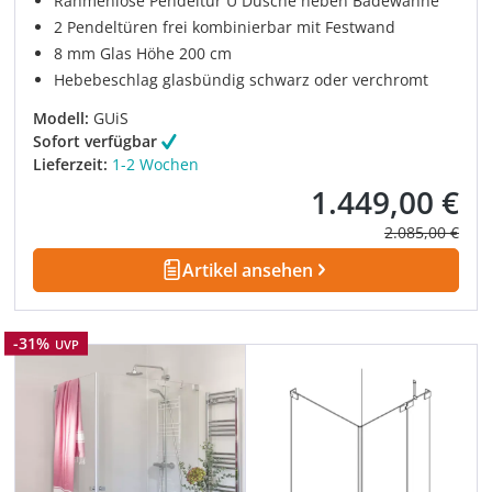
Rahmenlose Pendeltür U Dusche neben Badewanne
2 Pendeltüren frei kombinierbar mit Festwand
8 mm Glas Höhe 200 cm
Hebebeschlag glasbündig schwarz oder verchromt
Modell:
GUiS
Sofort verfügbar
Lieferzeit:
1-2 Wochen
1.449,00 €
Verkaufspreis:
Regulärer Prei
2.085,00 €
Artikel ansehen
Rabatt
-31%
UVP