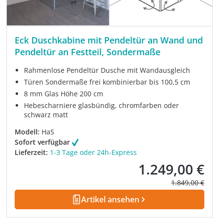
Eck Duschkabine mit Pendeltür an Wand und
Pendeltür an Festteil, Sondermaße
Rahmenlose Pendeltür Dusche mit Wandausgleich
Türen Sondermaße frei kombinierbar bis 100,5 cm
8 mm Glas Höhe 200 cm
Hebescharniere glasbündig, chromfarben oder
schwarz matt
Modell:
HaS
Sofort verfügbar
Lieferzeit:
1-3 Tage oder 24h-Express
1.249,00 €
Verkaufspreis:
Regulärer Prei
1.849,00 €
Artikel ansehen