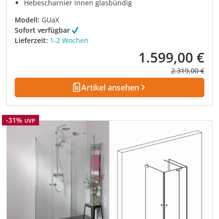
Hebescharnier innen glasbündig
Modell:
GUaX
Sofort verfügbar
Lieferzeit:
1-2 Wochen
1.599,00 €
Verkaufspreis:
Regulärer Prei
2.319,00 €
Artikel ansehen
Rabatt
-31%
UVP