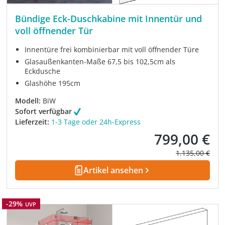
Bündige Eck-Duschkabine mit Innentür und
voll öffnender Tür
Innentüre frei kombinierbar mit voll öffnender Türe
Glasaußenkanten-Maße 67,5 bis 102,5cm als
Eckdusche
Glashöhe 195cm
Modell:
BiW
Sofort verfügbar
Lieferzeit:
1-3 Tage oder 24h-Express
799,00 €
Verkaufspreis:
Regulärer Prei
1.135,00 €
Artikel ansehen
Rabatt
-29%
UVP