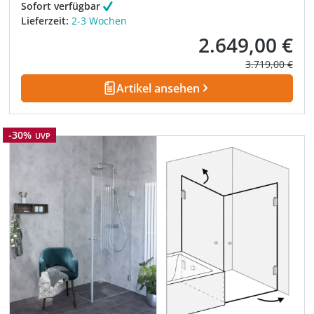
Sofort verfügbar
Lieferzeit:
2-3 Wochen
2.649,00 €
Verkaufspreis:
Regulärer Prei
3.719,00 €
Artikel ansehen
Rabatt
-30%
UVP