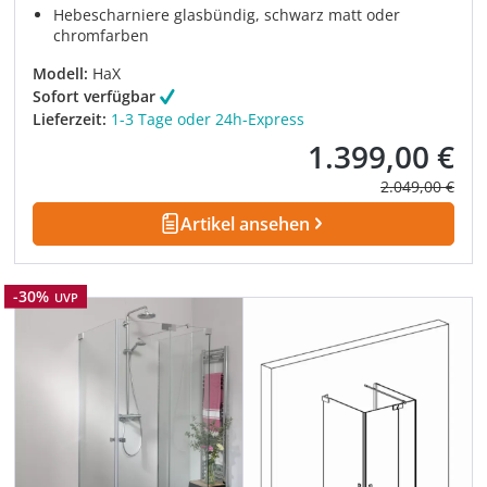
Hebescharniere glasbündig, schwarz matt oder
chromfarben
Modell:
HaX
Sofort verfügbar
Lieferzeit:
1-3 Tage oder 24h-Express
1.399,00 €
Verkaufspreis:
Regulärer Prei
2.049,00 €
Artikel ansehen
Rabatt
-30%
UVP