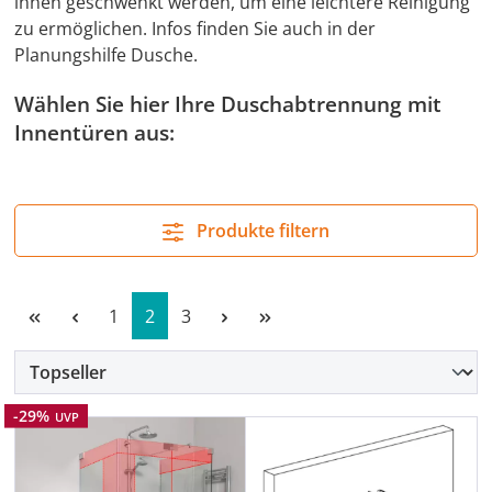
innen geschwenkt werden, um eine leichtere Reinigung
zu ermöglichen. Infos finden Sie auch in der
Planungshilfe Dusche.
Wählen Sie hier Ihre Duschabtrennung mit
Innentüren aus:
Produkte filtern
Seite
Seite
Seite
1
2
3
Rabatt
-29%
UVP