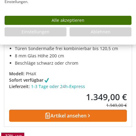
Einstellungen.
Alle akzeptieren
Teilgerahmte Eck Duschkabine mit 2
Pendeltüren, Sondermaße groß
Einstellungen
Ablehnen
Pendeltürdusche mit Wandausgleich
Türen Sondermaße frei kombinierbar bis 120,5 cm
8 mm Glas Höhe 200 cm
Beschläge schwarz oder chrom
Modell:
PHaX
Sofort verfügbar
Lieferzeit:
1-3 Tage oder 24h-Express
1.349,00 €
Verkaufspreis:
Regulärer Prei
1.949,00 €
Artikel ansehen
Rabatt
-32%