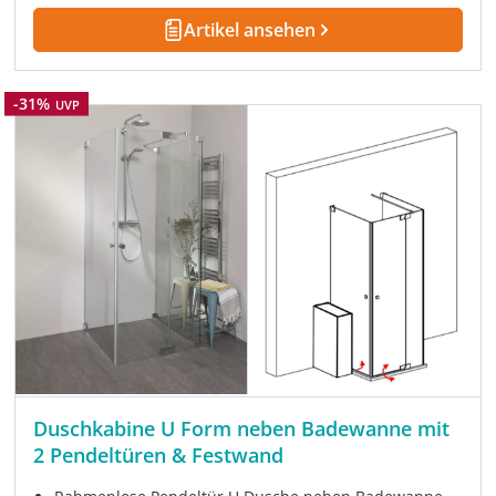
Artikel ansehen
Rabatt
-31%
UVP
Duschkabine U Form neben Badewanne mit
2 Pendeltüren & Festwand