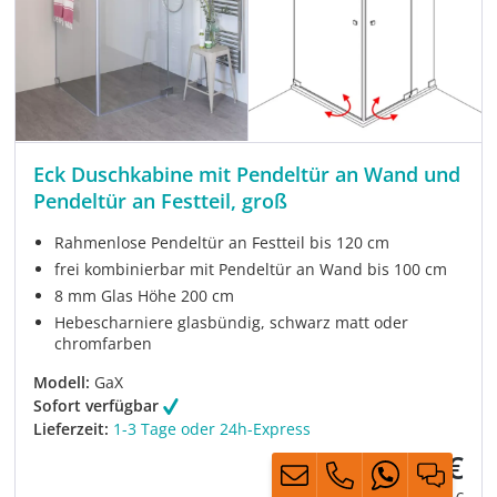
Eck Duschkabine mit Pendeltür an Wand und
Pendeltür an Festteil, groß
Rahmenlose Pendeltür an Festteil bis 120 cm
frei kombinierbar mit Pendeltür an Wand bis 100 cm
8 mm Glas Höhe 200 cm
Hebescharniere glasbündig, schwarz matt oder
chromfarben
Modell:
GaX
Sofort verfügbar
Lieferzeit:
1-3 Tage oder 24h-Express
1.299,00 €
Verkaufspreis:
Regulärer Prei