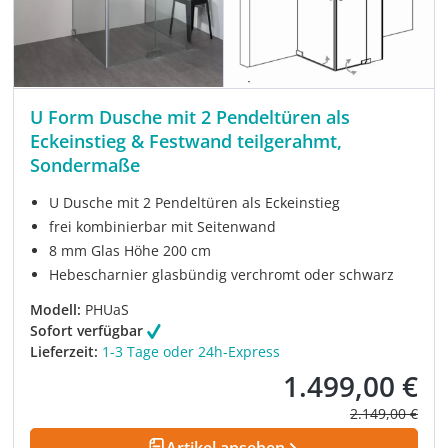
U Form Dusche mit 2 Pendeltüren als
Eckeinstieg & Festwand teilgerahmt,
Sondermaße
U Dusche mit 2 Pendeltüren als Eckeinstieg
frei kombinierbar mit Seitenwand
8 mm Glas Höhe 200 cm
Hebescharnier glasbündig verchromt oder schwarz
Modell:
PHUaS
Sofort verfügbar
Lieferzeit:
1-3 Tage oder 24h-Express
1.499,00 €
Verkaufspreis:
Regulärer Prei
2.149,00 €