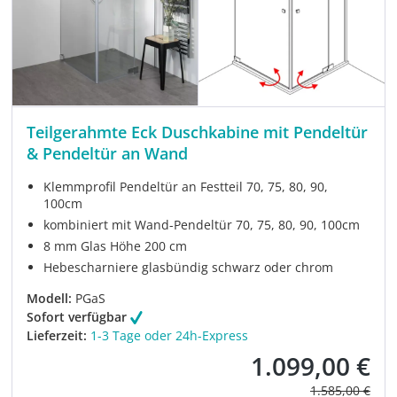
Teilgerahmte Eck Duschkabine mit Pendeltür
& Pendeltür an Wand
Klemmprofil Pendeltür an Festteil 70, 75, 80, 90,
100cm
kombiniert mit Wand-Pendeltür 70, 75, 80, 90, 100cm
8 mm Glas Höhe 200 cm
Hebescharniere glasbündig schwarz oder chrom
Modell:
PGaS
Sofort verfügbar
Lieferzeit:
1-3 Tage oder 24h-Express
1.099,00 €
Verkaufspreis:
Regulärer Prei
1.585,00 €