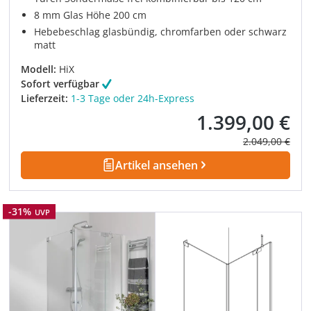
8 mm Glas Höhe 200 cm
Hebebeschlag glasbündig, chromfarben oder schwarz
matt
Modell:
HiX
Sofort verfügbar
Lieferzeit:
1-3 Tage oder 24h-Express
1.399,00 €
Verkaufspreis:
Regulärer Prei
2.049,00 €
Artikel ansehen
Rabatt
-31%
UVP