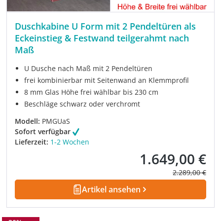
Duschkabine U Form mit 2 Pendeltüren als
Eckeinstieg & Festwand teilgerahmt nach
Maß
U Dusche nach Maß mit 2 Pendeltüren
frei kombinierbar mit Seitenwand an Klemmprofil
8 mm Glas Höhe frei wählbar bis 230 cm
Beschläge schwarz oder verchromt
Modell:
PMGUaS
Sofort verfügbar
Lieferzeit:
1-2 Wochen
1.649,00 €
Verkaufspreis:
Regulärer Prei
2.289,00 €
Artikel ansehen