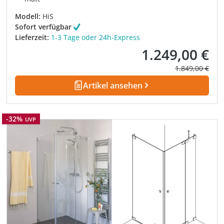
Modell:
HiS
Sofort verfügbar
Lieferzeit:
1-3 Tage oder 24h-Express
1.249,00 €
Verkaufspreis:
Regulärer Prei
1.849,00 €
Artikel ansehen
Rabatt
-32%
UVP