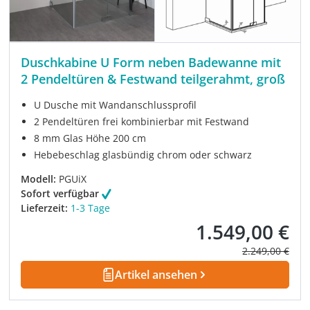
Duschkabine U Form neben Badewanne mit
2 Pendeltüren & Festwand teilgerahmt, groß
U Dusche mit Wandanschlussprofil
2 Pendeltüren frei kombinierbar mit Festwand
8 mm Glas Höhe 200 cm
Hebebeschlag glasbündig chrom oder schwarz
Modell:
PGUiX
Sofort verfügbar
Lieferzeit:
1-3 Tage
1.549,00 €
Verkaufspreis:
Regulärer Prei
2.249,00 €
Artikel ansehen