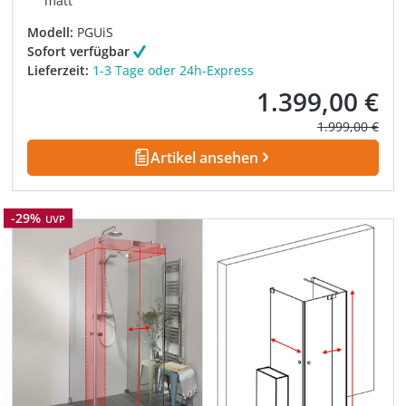
matt
Modell:
PGUiS
Sofort verfügbar
Lieferzeit:
1-3 Tage oder 24h-Express
1.399,00 €
Verkaufspreis:
Regulärer Prei
1.999,00 €
Artikel ansehen
Rabatt
-29%
UVP