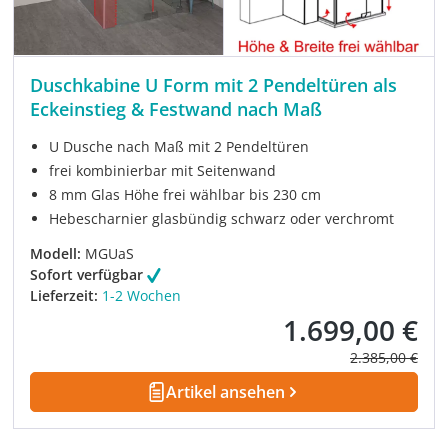
Duschkabine U Form mit 2 Pendeltüren als
Eckeinstieg & Festwand nach Maß
U Dusche nach Maß mit 2 Pendeltüren
frei kombinierbar mit Seitenwand
8 mm Glas Höhe frei wählbar bis 230 cm
Hebescharnier glasbündig schwarz oder verchromt
Modell:
MGUaS
Sofort verfügbar
Lieferzeit:
1-2 Wochen
1.699,00 €
Verkaufspreis:
Regulärer Prei
2.385,00 €
Artikel ansehen