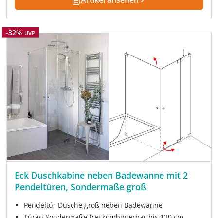
Artikel ansehen
Rabatt
-32%
UVP
Eck Duschkabine neben Badewanne mit 2
Pendeltüren, Sondermaße groß
Pendeltür Dusche groß neben Badewanne
Türen Sondermaße frei kombinierbar bis 120 cm