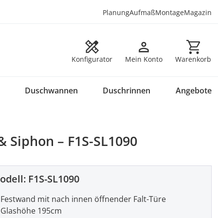
Planung
Aufmaß
Montage
Magazin
Warenkorb en
Konfigurator
Mein Konto
Warenkorb
Duschwannen
Duschrinnen
Angebote
& Siphon – F1S-SL1090
odell:
F1S-SL1090
Festwand mit nach innen öffnender Falt-Türe
Glashöhe 195cm