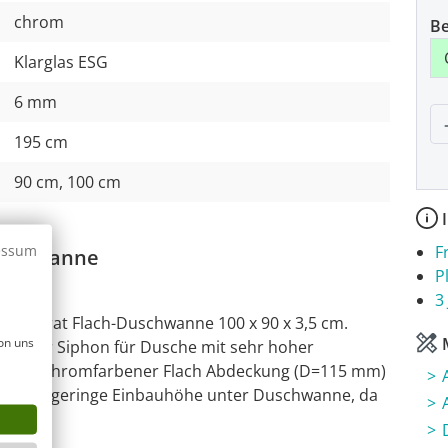
chrom
Be
Klarglas ESG
6 mm
P
195 cm
90 cm, 100 cm
I
essum
F
Duschwanne
P
3
-Colorat Flach-Duschwanne 100 x 90 x 3,5 cm.
M
on uns
flacher Siphon für Dusche mit sehr hoher
mm. Mit chromfarbener Flach Abdeckung (D=115 mm)
Extrem geringe Einbauhöhe unter Duschwanne, da
trägt.