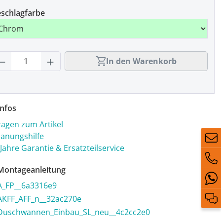
schlagfarbe
rodukt Anzahl: Gib den gewünschten Wert
In den Warenkorb
nfos
ragen zum Artikel
lanungshilfe
 Jahre Garantie & Ersatzteilservice
ontageanleitung
A_FP__6a3316e9
AKFF_AFF_n__32ac270e
Duschwannen_Einbau_SL_neu__4c2cc2e0