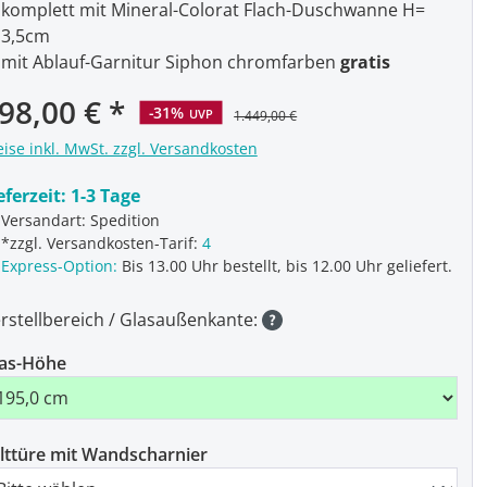
komplett mit Mineral-Colorat Flach-Duschwanne H=
3,5cm
mit Ablauf-Garnitur Siphon chromfarben
gratis
rkaufspreis:
98,00 €
-31%
UVP
1.449,00 €
eise inkl. MwSt. zzgl. Versandkosten
eferzeit:
1-3 Tage
Versandart: Spedition
*zzgl. Versandkosten-Tarif:
4
Express-Option:
Bis 13.00 Uhr bestellt, bis 12.00 Uhr geliefert.
rstellbereich / Glasaußenkante:
as-Höhe
lttüre mit Wandscharnier