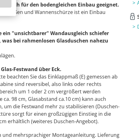
en auch für den bodengleichen Einbau geeignet.
nnenfüßen und Wannenschürze ist ein Einbau
S
e ein "unsichtbarer" Wandausgleich schiefer
n, was bei rahmenlosen Glasduschen nahezu
hlägen.
r Glas-Festwand über Eck.
 Bitte beachten Sie das Einklappmaß (E) gemessen ab
bine sind reversibel, also links oder rechts
lbereich um 1 oder 2 cm vergrößert werden
 ca. 98 cm, Glasabstand ca.10 cm) kann auch
, um die Festwand mehr zu stabilisieren (Duschen-
üre sorgt für einen großzügigen Einstieg in die
cm erhältlich (weiteres Duschen-Angebot).
ln und mehrsprachiger Montageanleitung. Lieferung