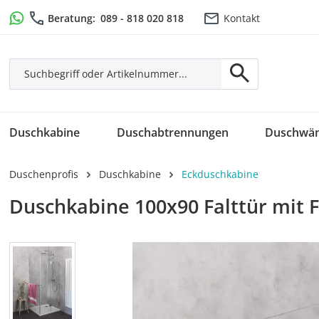
m Hauptinhalt springen
Zur Suche springen
Zur Hauptnavigation springen
Beratung:
089 - 818 020 818
Kontakt
Duschkabine
Duschabtrennungen
Duschwä
Duschenprofis
Duschkabine
Eckduschkabine
Duschkabine 100x90 Falttür mit
Bildergalerie überspringen