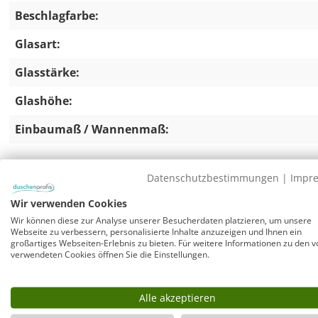
Beschlagfarbe:
Glasart:
Glasstärke:
Glashöhe:
Einbaumaß / Wannenmaß:
Datenschutzbestimmungen
|
Impr
Eckdusche Falttür mit Festwand 100x90 & 
Wir verwenden Cookies
Versandkosten sparen und im Set bestellen:
Wir können diese zur Analyse unserer Besucherdaten platzieren, um unsere
Rahmenlose Duschkabine komplett mit passender Mineral
Webseite zu verbessern, personalisierte Inhalte anzuzeigen und Ihnen ein
großartiges Webseiten-Erlebnis zu bieten. Für weitere Informationen zu den v
Gratis dazu: WFS90-cr, superflacher Duschwannenablauf, 
verwendeten Cookies öffnen Sie die Einstellungen.
Ablaufleistung von 0,60 l/sec und Sperrwasserhöhe 35 
passend für Duschwannen mit Ablauföffnung D=90 mm. 
die Gehäusehöhe des Siphons unter Wanne nur 58 mm be
Alle akzeptieren