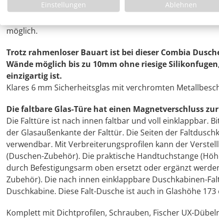
Einstellungen
Ablehnen
Durch die exakten, nicht stark gerundeten Außenkant
Auch teilversenkt im Boden, auf dem Boden oder mit Wa
möglich.
Trotz rahmenloser Bauart ist bei dieser Combia Dusch
Wände möglich bis zu 10mm ohne riesige Silikonfuge
einzigartig ist.
Klares 6 mm Sicherheitsglas mit verchromten Metallbesc
Die faltbare Glas-Türe hat einen Magnetverschluss zu
Die Falttüre ist nach innen faltbar und voll einklappbar.
der Glasaußenkante der Falttür. Die Seiten der Faltduschka
verwendbar. Mit Verbreiterungsprofilen kann der Verstel
(Duschen-Zubehör). Die praktische Handtuchstange (Höhe
durch Befestigungsarm oben ersetzt oder ergänzt werden
Zubehör). Die nach innen einklappbare Duschkabinen-Faltt
Duschkabine. Diese Falt-Dusche ist auch in Glashöhe 173 
Komplett mit Dichtprofilen, Schrauben, Fischer UX-Dübe