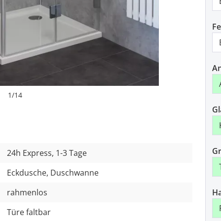
Fe
An
1
/
14
Gl
Gr
24h Express, 1-3 Tage
Eckdusche, Duschwanne
rahmenlos
H
Türe faltbar