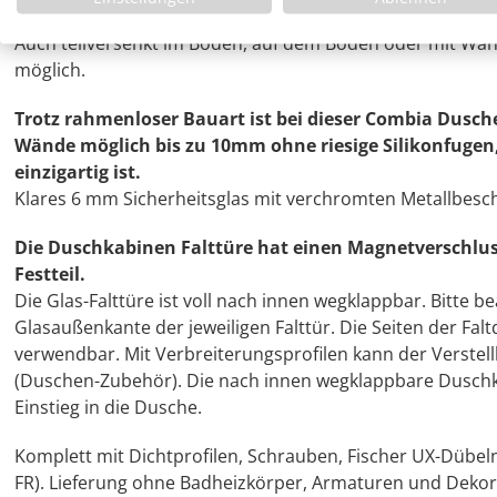
Durch die exakten, nicht stark gerundeten Außenkant
Auch teilversenkt im Boden, auf dem Boden oder mit Wa
möglich.
Trotz rahmenloser Bauart ist bei dieser Combia Dusch
Wände möglich bis zu 10mm ohne riesige Silikonfuge
einzigartig ist.
Klares 6 mm Sicherheitsglas mit verchromten Metallbesc
Die Duschkabinen Falttüre hat einen Magnetverschlus
Festteil.
Die Glas-Falttüre ist voll nach innen wegklappbar. Bitte 
Glasaußenkante der jeweiligen Falttür. Die Seiten der Falt
verwendbar. Mit Verbreiterungsprofilen kann der Verste
(Duschen-Zubehör). Die nach innen wegklappbare Duschka
Einstieg in die Dusche.
Komplett mit Dichtprofilen, Schrauben, Fischer UX-Dübel
FR). Lieferung ohne Badheizkörper, Armaturen und Dekor