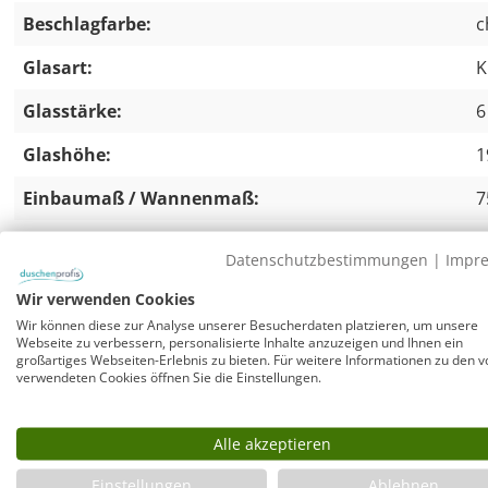
Beschlagfarbe:
c
Glasart:
K
Glasstärke:
6
Glashöhe:
1
Einbaumaß / Wannenmaß:
7
Datenschutzbestimmungen
|
Impr
Eckdusche 75x75 Falttür & Tür an Festteil 
Wir verwenden Cookies
Versandkosten sparen und im Set bestellen:
Wir können diese zur Analyse unserer Besucherdaten platzieren, um unsere
Webseite zu verbessern, personalisierte Inhalte anzuzeigen und Ihnen ein
Rahmenlose Duschkabine komplett mit passender Mineral-
großartiges Webseiten-Erlebnis zu bieten. Für weitere Informationen zu den v
dazu: WFS90-cr, superflacher Duschwannenablauf, flacher
verwendeten Cookies öffnen Sie die Einstellungen.
von 0,60 l/sec und Sperrwasserhöhe 35 mm. Mit chromfa
Duschwannen mit Ablauföffnung D=90 mm. Extrem gerin
Alle akzeptieren
Gehäusehöhe des Siphons unter Wanne nur 58 mm beträ
Einstellungen
Ablehnen