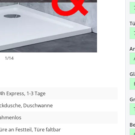
Tü
An
1
/
14
Gl
4h Express, 1-3 Tage
Gr
ckdusche, Duschwanne
ahmenlos
Be
üre an Festteil, Türe faltbar