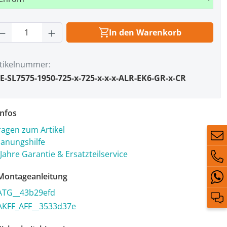
rodukt Anzahl: Gib den gewünschten Wert
In den Warenkorb
tikelnummer
E-SL7575-1950-725-x-725-x-x-x-ALR-EK6-GR-x-CR
nfos
ragen zum Artikel
lanungshilfe
 Jahre Garantie & Ersatzteilservice
ontageanleitung
ATG__43b29efd
AKFF_AFF__3533d37e