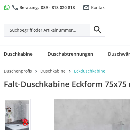
m Hauptinhalt springen
Zur Suche springen
Zur Hauptnavigation springen
Beratung:
089 - 818 020 818
Kontakt
Duschkabine
Duschabtrennungen
Duschwä
Duschenprofis
Duschkabine
Eckduschkabine
Falt-Duschkabine Eckform 75x75
Bildergalerie überspringen