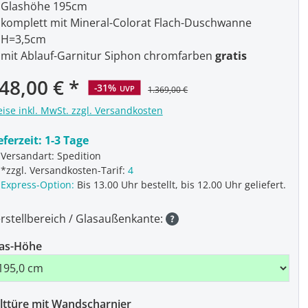
Glashöhe 195cm
komplett mit Mineral-Colorat Flach-Duschwanne
H=3,5cm
mit Ablauf-Garnitur Siphon chromfarben
gratis
48,00 €
-31%
UVP
1.369,00 €
eise inkl. MwSt. zzgl. Versandkosten
eferzeit:
1-3 Tage
Versandart: Spedition
*zzgl. Versandkosten-Tarif:
4
Express-Option:
Bis 13.00 Uhr bestellt, bis 12.00 Uhr geliefert.
rstellbereich / Glasaußenkante:
as-Höhe
lttüre mit Wandscharnier