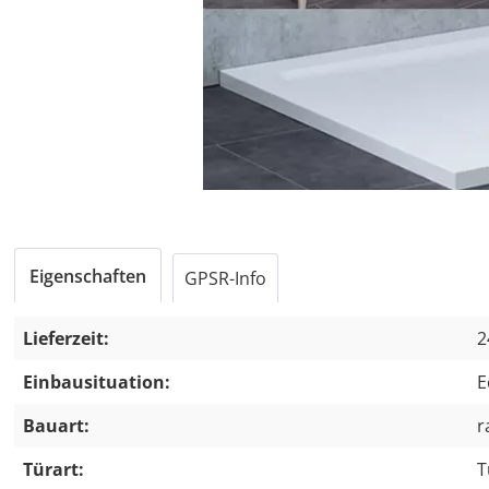
Eigenschaften
GPSR-Info
Lieferzeit:
2
Einbausituation:
E
Bauart:
r
Türart:
T