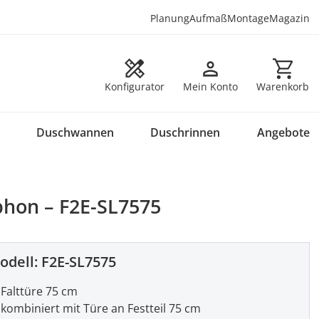
Planung
Aufmaß
Montage
Magazin
Warenkorb en
Konfigurator
Mein Konto
Warenkorb
Duschwannen
Duschrinnen
Angebote
phon – F2E-SL7575
odell:
F2E-SL7575
Falttüre 75 cm
kombiniert mit Türe an Festteil 75 cm