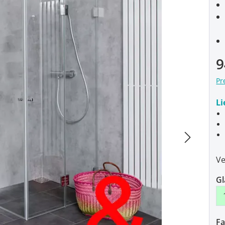
9
Pr
Li
Ve
Gl
Fa