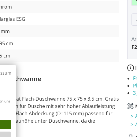
hrom
P
larglas ESG
 mm
Ar
95 cm
F2
5 cm
I
essum
mit Duschwanne
F
P
3
Colorat Flach-Duschwanne 75 x 75 x 3,5 cm. Gratis
on uns
 Siphon für Dusche mit sehr hoher Ablaufleistung
M
rbener Flach Abdeckung (D=115 mm) passend für
ge Einbauhöhe unter Duschwanne, da die
gt.