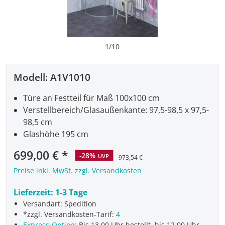
1
/
10
Modell:
A1V1010
Türe an Festteil für Maß 100x100 cm
Verstellbereich/Glasaußenkante: 97,5-98,5 x 97,5-
98,5 cm
Glashöhe 195 cm
699,00 €
-28%
UVP
973,54 €
Preise inkl. MwSt. zzgl. Versandkosten
Lieferzeit:
1-3 Tage
Versandart: Spedition
*zzgl. Versandkosten-Tarif:
4
Express-Option:
Bis 13.00 Uhr bestellt, bis 12.00 Uhr