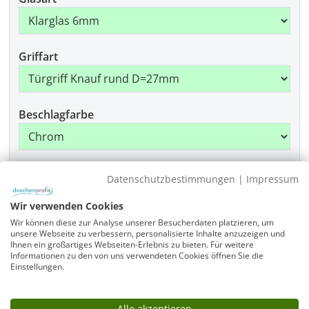
Griffart
Beschlagfarbe
Montage
Datenschutzbestimmungen
|
Impressum
Wir verwenden Cookies
Wir können diese zur Analyse unserer Besucherdaten platzieren, um
Produkt Anzahl: Gib den gewünschten Wer
unsere Webseite zu verbessern, personalisierte Inhalte anzuzeigen und
In den Warenkorb
Ihnen ein großartiges Webseiten-Erlebnis zu bieten. Für weitere
Informationen zu den von uns verwendeten Cookies öffnen Sie die
Einstellungen.
Artikelnummer
A1V1010-1950-975-x-975-x-x-x-ALR-EK6-GR-x-CR
Alle akzeptieren