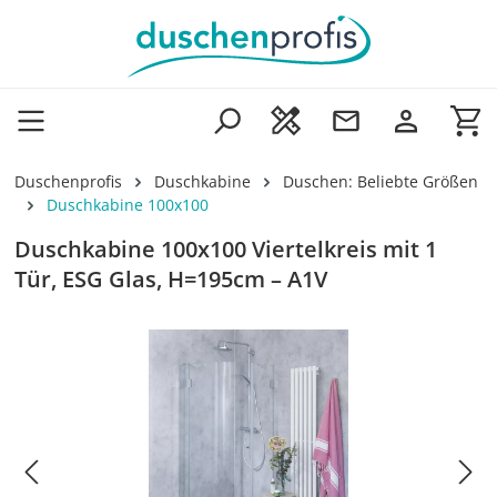
Zum Hauptinhalt springen
Wa
Duschenprofis
Duschkabine
Duschen: Beliebte Größen
Duschkabine 100x100
Duschkabine 100x100 Viertelkreis mit 1
Tür, ESG Glas, H=195cm – A1V
Bildergalerie überspringen