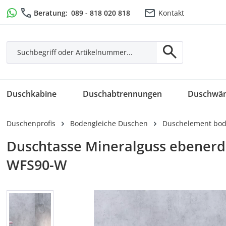
m Hauptinhalt springen
Zur Suche springen
Zur Hauptnavigation springen
Beratung:
089 - 818 020 818
Kontakt
Duschkabine
Duschabtrennungen
Duschwä
Duschenprofis
Bodengleiche Duschen
Duschelement bod
Duschtasse Mineralguss ebenerdi
WFS90-W
Bildergalerie überspringen