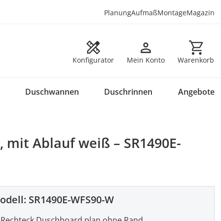
Planung
Aufmaß
Montage
Magazin
Warenkorb en
Konfigurator
Mein Konto
Warenkorb
Duschwannen
Duschrinnen
Angebote
 mit Ablauf weiß – SR1490E-
odell:
SR1490E-WFS90-W
Rechteck Duschboard plan ohne Rand