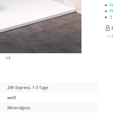
F
P
3
S
1
/
3
24h Express, 1-3 Tage
weiß
Mineralguss