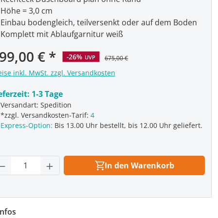
Höhe = 3,0 cm
Einbau bodengleich, teilversenkt oder auf dem Boden
Komplett mit Ablaufgarnitur weiß
rkaufspreis:
99,00 €
-26%
UVP
675,00 €
eise inkl. MwSt. zzgl. Versandkosten
eferzeit:
1-3 Tage
Versandart: Spedition
*zzgl. Versandkosten-Tarif:
4
Express-Option:
Bis 13.00 Uhr bestellt, bis 12.00 Uhr geliefert.
rodukt Anzahl: Gib den gewünschten Wert
In den Warenkorb
nfos