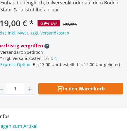
Einbau bodengleich, teilversenkt oder auf dem Boden
Stabil & rollstuhlbefahrbar
rkaufspreis:
19,00 €
-29%
UVP
589,00 €
eise inkl. MwSt. zzgl. Versandkosten
rzfristig vergriffen
Versandart: Spedition
*zzgl. Versandkosten-Tarif:
4
Express-Option:
Bis 13.00 Uhr bestellt, bis 12.00 Uhr geliefert.
rodukt Anzahl: Gib den gewünschten Wert
In den Warenkorb
nfos
ragen zum Artikel