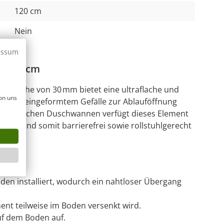
120 cm
Nein
essum
120x90cm
er Höhe von 30 mm bietet eine ultraflache und
on uns
ng mit eingeformtem Gefälle zur Ablauföffnung
rkömmlichen Duschwannen verfügt dieses Element
icht und somit barrierefrei sowie rollstuhlgerecht
en installiert, wodurch ein nahtloser Übergang
ent teilweise im Boden versenkt wird.
uf dem Boden auf.