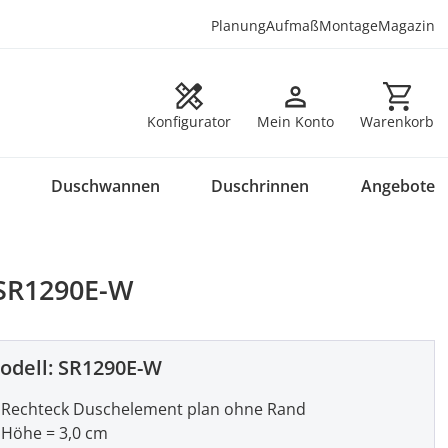
Planung
Aufmaß
Montage
Magazin
Warenkorb en
Konfigurator
Mein Konto
Warenkorb
Duschwannen
Duschrinnen
Angebote
 SR1290E-W
odell:
SR1290E-W
Rechteck Duschelement plan ohne Rand
Höhe = 3,0 cm