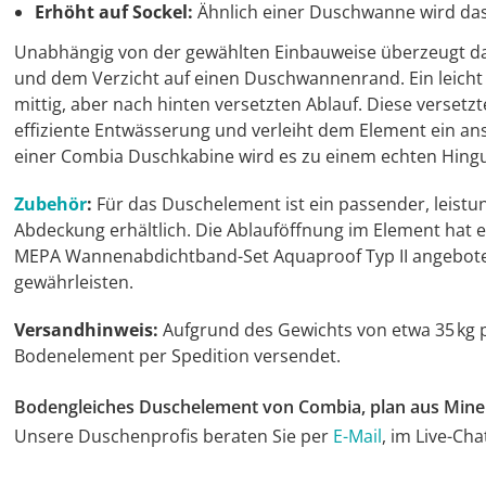
Erhöht auf Sockel:
Ähnlich einer Duschwanne wird da
Unabhängig von der gewählten Einbauweise überzeugt d
und dem Verzicht auf einen Duschwannenrand.
Ein leich
mittig, aber nach hinten versetzten Ablauf.
Diese versetzt
effiziente Entwässerung und verleiht dem Element ein a
einer Combia Duschkabine wird es zu einem echten Hingu
Zubehör
:
Für das Duschelement ist ein passender, leistu
Abdeckung erhältlich.
Die Ablauföffnung im Element hat
MEPA Wannenabdichtband-Set Aquaproof Typ II angeboten
gewährleisten.
Versandhinweis:
Aufgrund des Gewichts von etwa 35 kg
Bodenelement per Spedition versendet.
Bodengleiches Duschelement von Combia, plan aus Mine
Unsere Duschenprofis beraten Sie per
E-Mail
, im Live-Ch