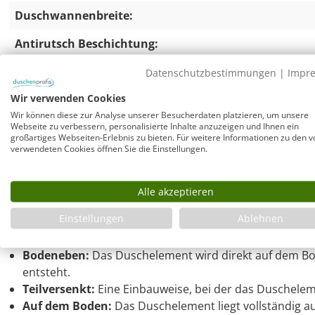
Duschwannenbreite:
Antirutsch Beschichtung:
Datenschutzbestimmungen
|
Impr
Bodengleiches Duschelement Mineralguss 
Wir verwenden Cookies
Wir können diese zur Analyse unserer Besucherdaten platzieren, um unsere
Das Dusch-Bodenelement aus weißem Mineralguss mit ein
Webseite zu verbessern, personalisierte Inhalte anzuzeigen und Ihnen ein
großartiges Webseiten-Erlebnis zu bieten. Für weitere Informationen zu den v
stabile Lösung für Ihre Dusche.
Durch die plane Ausführu
verwendeten Cookies öffnen Sie die Einstellungen.
wird das Wasser effizient abgeleitet.
Im Gegensatz zu he
über keinen Rand, was einen bodengleichen Einbau ermögl
Alle akzeptieren
ist.
Einstellungen
Ablehnen
Montagevarianten:
Bodeneben:
Das Duschelement wird direkt auf dem Bod
entsteht.
Teilversenkt:
Eine Einbauweise, bei der das Duschelem
Auf dem Boden:
Das Duschelement liegt vollständig a