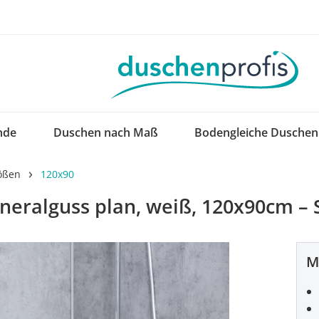
nde
Duschen nach Maß
Bodengleiche Duschen
ößen
120x90
neralguss plan, weiß, 120x90cm –
M