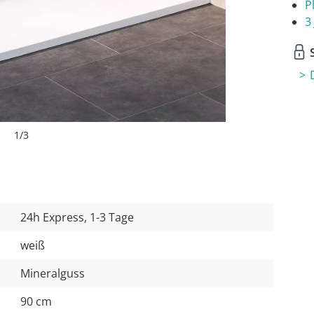
P
3
S
1
/
3
24h Express, 1-3 Tage
weiß
Mineralguss
90 cm