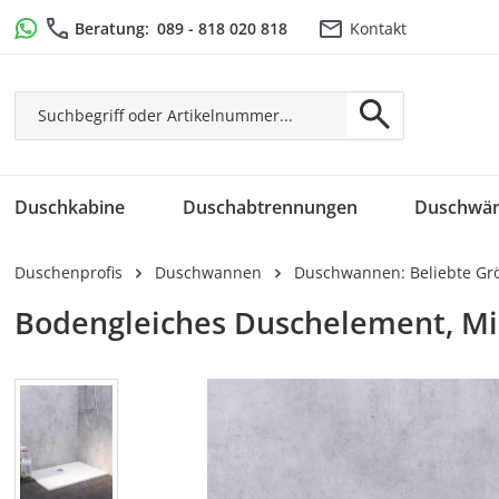
m Hauptinhalt springen
Zur Suche springen
Zur Hauptnavigation springen
Beratung:
089 - 818 020 818
Kontakt
Duschkabine
Duschabtrennungen
Duschwä
Duschenprofis
Duschwannen
Duschwannen: Beliebte Gr
Bodengleiches Duschelement, Mi
Bildergalerie überspringen