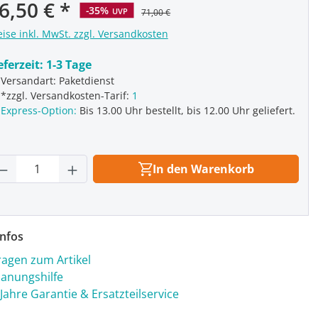
rkaufspreis:
6,50 €
-35%
UVP
71,00 €
eise inkl. MwSt. zzgl. Versandkosten
eferzeit:
1-3 Tage
Versandart: Paketdienst
*zzgl. Versandkosten-Tarif:
1
Express-Option:
Bis 13.00 Uhr bestellt, bis 12.00 Uhr geliefert.
rodukt Anzahl: Gib den gewünschten Wert
In den Warenkorb
nfos
ragen zum Artikel
lanungshilfe
 Jahre Garantie & Ersatzteilservice