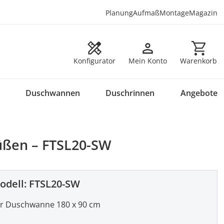
Planung
Aufmaß
Montage
Magazin
Warenkorb en
Konfigurator
Mein Konto
Warenkorb
Duschwannen
Duschrinnen
Angebote
üßen – FTSL20-SW
odell:
FTSL20-SW
r Duschwanne 180 x 90 cm