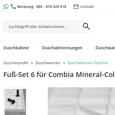
m Hauptinhalt springen
Zur Suche springen
Zur Hauptnavigation springen
Beratung:
089 - 818 020 818
Kontakt
Duschkabine
Duschabtrennungen
Duschwä
Duschenprofis
Duschwannen
Duschwannen-Zubehör
Fuß-Set 6 für Combia Mineral-Co
Bildergalerie überspringen