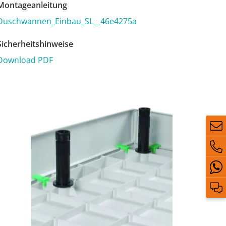
ontageanleitung
Duschwannen_Einbau_SL__46e4275a
icherheitshinweise
Download PDF