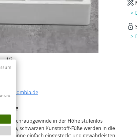
M
S
1
/
2
essum
,
info@combia.de
on uns
0 Füße
urch Schraubgewinde in der Höhe stufenlos
tabilen, schwarzen Kunststoff-Füße werden in die
uschwanne einfach eingesteckt und gewährleisten