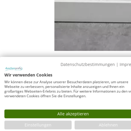
Datenschutzbestimmungen
|
Impr
GPSR-Info
Wir verwenden Cookies
Wir können diese zur Analyse unserer Besucherdaten platzieren, um unsere
Webseite zu verbessern, personalisierte Inhalte anzuzeigen und Ihnen ein
Hersteller: Combia GmbH, Petuelring 92, 80807 München
großartiges Webseiten-Erlebnis zu bieten. Für weitere Informationen zu den v
verwendeten Cookies öffnen Sie die Einstellungen.
Fuß-Set 6 für Mineral-Colorat Duschwanne 2
Alle akzeptieren
Duschwannen Fuß-Set für Mineral-Colorat Duschwanne. D
verstellbar: 130-155 mm bis Oberkante Duschwanne. Die s
Einstellungen
Ablehnen
dafür vorgesehenen Aufnahmen auf der Unterseite der D