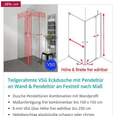
Rabatt
-28%
UVP
Teilgerahmte VSG Eckdusche mit Pendeltür
an Wand & Pendeltür an Festteil nach Maß
Dusche Pendeltüren Kombination mit Wandprofil
Maßanfertigung frei kombinierbar bis 100 x 150 cm
8 mm VSG Glas Höhe frei wählbar bis 230 cm
Hebebeschlag glasbündig schwarz oder chrom