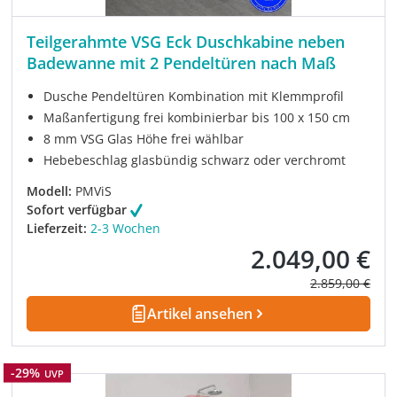
Teilgerahmte VSG Eck Duschkabine neben
Badewanne mit 2 Pendeltüren nach Maß
Dusche Pendeltüren Kombination mit Klemmprofil
Maßanfertigung frei kombinierbar bis 100 x 150 cm
8 mm VSG Glas Höhe frei wählbar
Hebebeschlag glasbündig schwarz oder verchromt
Modell:
PMViS
Sofort verfügbar
Lieferzeit:
2-3 Wochen
2.049,00 €
Verkaufspreis:
Regulärer Prei
2.859,00 €
Artikel ansehen
Rabatt
-29%
UVP