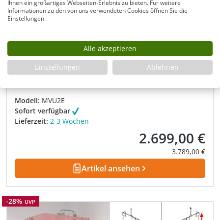
Ihnen ein großartiges Webseiten-Erlebnis zu bieten. Für weitere
Informationen zu den von uns verwendeten Cookies öffnen Sie die
VSG Duschkabine U Form mit 2 Pendeltüren
Einstellungen.
als Eckeinstieg nach Maß
Rahmenlose U Duschkabine mit 2 Pendeltüren
Alle akzeptieren
Maßanfertigung frei kombinierbar bis 125 x 150 cm
Einstellungen
Ablehnen
8 mm VSG Glas Höhe frei wählbar bis 230 cm
Hebescharnier glasbündig verchromt oder schwarz
Modell:
MVU2E
Sofort verfügbar
Lieferzeit:
2-3 Wochen
2.699,00 €
Verkaufspreis:
Regulärer Prei
3.789,00 €
Artikel ansehen
Rabatt
-28%
UVP