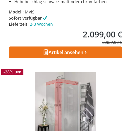
Hebebeschlag schwarz matt oder chromfarben
Modell:
MViS
Sofort verfügbar
Lieferzeit:
2-3 Wochen
2.099,00 €
Verkaufspreis:
Regulärer Prei
2.929,00 €
Artikel ansehen
Rabatt
-28%
UVP