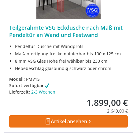
Teilgerahmte VSG Eckdusche nach Maß mit
Pendeltür an Wand und Festwand
Pendeltür Dusche mit Wandprofil
Maßanfertigung frei kombinierbar bis 100 x 125 cm
8 mm VSG Glas Höhe frei wählbar bis 230 cm
Hebebeschlag glasbündig schwarz oder chrom
Modell:
PMV1S
Sofort verfügbar
Lieferzeit:
2-3 Wochen
1.899,00 €
Verkaufspreis:
Regulärer Prei
2.649,00 €
Artikel ansehen