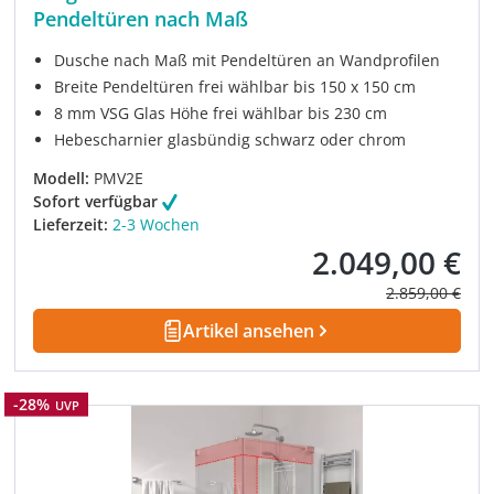
Pendeltüren nach Maß
Dusche nach Maß mit Pendeltüren an Wandprofilen
Breite Pendeltüren frei wählbar bis 150 x 150 cm
8 mm VSG Glas Höhe frei wählbar bis 230 cm
Hebescharnier glasbündig schwarz oder chrom
Modell:
PMV2E
Sofort verfügbar
Lieferzeit:
2-3 Wochen
2.049,00 €
Verkaufspreis:
Regulärer Prei
2.859,00 €
Artikel ansehen
Rabatt
-28%
UVP