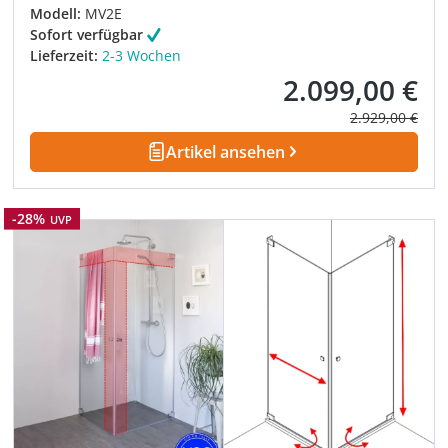
Modell:
MV2E
Sofort verfügbar
Lieferzeit:
2-3 Wochen
2.099,00 €
Verkaufspreis:
Regulärer Prei
2.929,00 €
Artikel ansehen
Rabatt
-28%
UVP