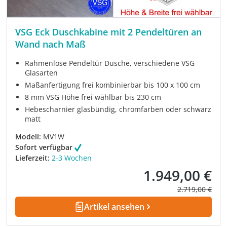
VSG Eck Duschkabine mit 2 Pendeltüren an
Wand nach Maß
Rahmenlose Pendeltür Dusche, verschiedene VSG
Glasarten
Maßanfertigung frei kombinierbar bis 100 x 100 cm
8 mm VSG Höhe frei wählbar bis 230 cm
Hebescharnier glasbündig, chromfarben oder schwarz
matt
Modell:
MV1W
Sofort verfügbar
Lieferzeit:
2-3 Wochen
1.949,00 €
Verkaufspreis:
Regulärer Prei
2.719,00 €
Artikel ansehen