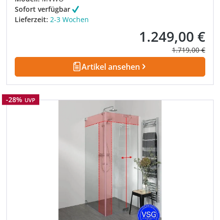
Sofort verfügbar
Lieferzeit:
2-3 Wochen
1.249,00 €
Verkaufspreis:
Regulärer Prei
1.719,00 €
Artikel ansehen
Rabatt
-28%
UVP