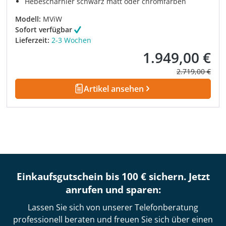
Hebescharnier schwarz matt oder chromfarben
Modell:
MViW
Sofort verfügbar
Lieferzeit:
2-3 Wochen
1.949,00 €
Verkaufspreis:
Regulärer Prei
2.719,00 €
Artikel ansehen
Einkaufsgutschein bis 100 € sichern. Jetzt
anrufen und sparen:
Lassen Sie sich von unserer Telefonberatung
professionell beraten und freuen Sie sich über einen