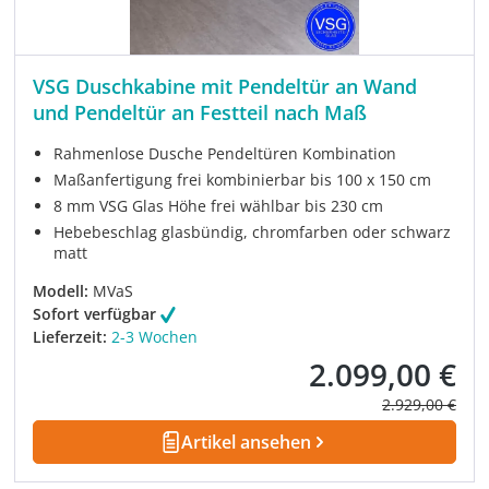
VSG Duschkabine mit Pendeltür an Wand
und Pendeltür an Festteil nach Maß
Rahmenlose Dusche Pendeltüren Kombination
Maßanfertigung frei kombinierbar bis 100 x 150 cm
8 mm VSG Glas Höhe frei wählbar bis 230 cm
Hebebeschlag glasbündig, chromfarben oder schwarz
matt
Modell:
MVaS
Sofort verfügbar
Lieferzeit:
2-3 Wochen
2.099,00 €
Verkaufspreis:
Regulärer Prei
2.929,00 €
Artikel ansehen