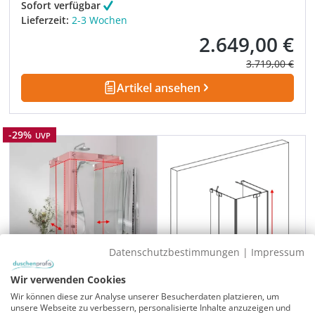
Sofort verfügbar
Lieferzeit:
2-3 Wochen
2.649,00 €
Verkaufspreis:
Regulärer Prei
3.719,00 €
Artikel ansehen
Rabatt
-29%
UVP
Datenschutzbestimmungen
|
Impressum
Wir verwenden Cookies
Wir können diese zur Analyse unserer Besucherdaten platzieren, um
unsere Webseite zu verbessern, personalisierte Inhalte anzuzeigen und