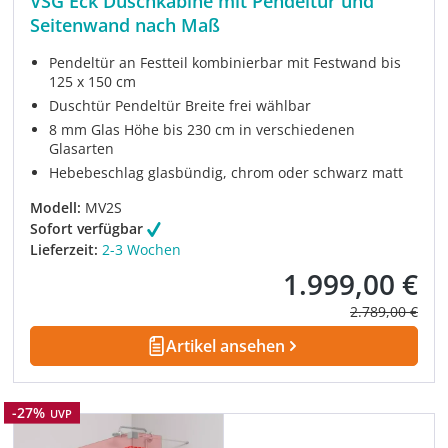
VSG Eck Duschkabine mit Pendeltür und
Seitenwand nach Maß
Pendeltür an Festteil kombinierbar mit Festwand bis
125 x 150 cm
Duschtür Pendeltür Breite frei wählbar
8 mm Glas Höhe bis 230 cm in verschiedenen
Glasarten
Hebebeschlag glasbündig, chrom oder schwarz matt
Modell:
MV2S
Sofort verfügbar
Lieferzeit:
2-3 Wochen
1.999,00 €
Verkaufspreis:
Regulärer Prei
2.789,00 €
Artikel ansehen
Rabatt
-27%
UVP