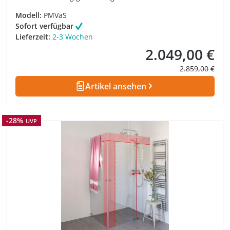
Modell:
PMVaS
Sofort verfügbar
Lieferzeit:
2-3 Wochen
2.049,00 €
Verkaufspreis:
Regulärer Prei
2.859,00 €
Artikel ansehen
Rabatt
-28%
UVP