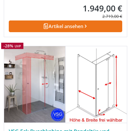
1.949,00 €
Verkaufspreis:
Regulärer Prei
2.719,00 €
Artikel ansehen
Rabatt
-28%
UVP