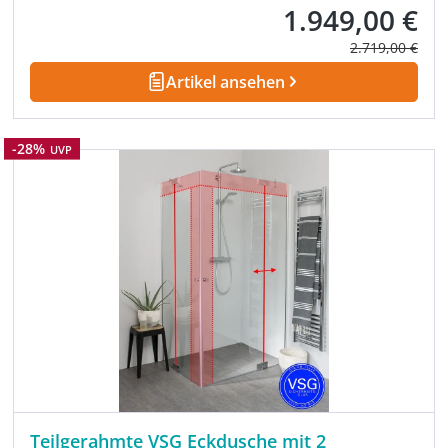
1.949,00 €
Verkaufspreis:
Regulärer Prei
2.719,00 €
Artikel ansehen
Rabatt
-28%
UVP
Teilgerahmte VSG Eckdusche mit 2