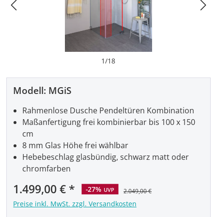
1
/
18
Modell:
MGiS
Rahmenlose Dusche Pendeltüren Kombination
Maßanfertigung frei kombinierbar bis 100 x 150
cm
8 mm Glas Höhe frei wählbar
Hebebeschlag glasbündig, schwarz matt oder
chromfarben
Verkaufspreis:
1.499,00 €
-27%
UVP
2.049,00 €
Preise inkl. MwSt. zzgl. Versandkosten