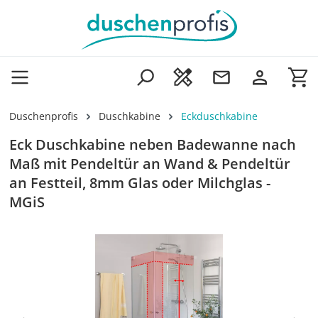
Zum Hauptinhalt springen
Wa
Duschenprofis
Duschkabine
Eckduschkabine
Eck Duschkabine neben Badewanne nach
Maß mit Pendeltür an Wand & Pendeltür
an Festteil, 8mm Glas oder Milchglas -
MGiS
Bildergalerie überspringen