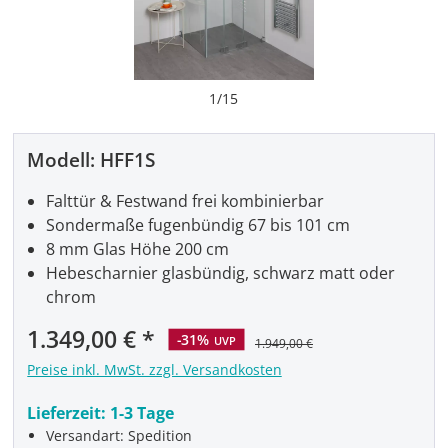
1
/
15
Modell:
HFF1S
Falttür & Festwand frei kombinierbar
Sondermaße fugenbündig 67 bis 101 cm
8 mm Glas Höhe 200 cm
Hebescharnier glasbündig, schwarz matt oder
chrom
Verkaufspreis:
1.349,00 €
-31%
UVP
1.949,00 €
Preise inkl. MwSt. zzgl. Versandkosten
Lieferzeit:
1-3 Tage
Versandart: Spedition