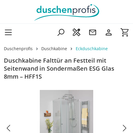
Zum Hauptinhalt springen
Wa
Duschenprofis
Duschkabine
Eckduschkabine
Duschkabine Falttür an Festteil mit
Seitenwand in Sondermaßen ESG Glas
8mm – HFF1S
Bildergalerie überspringen