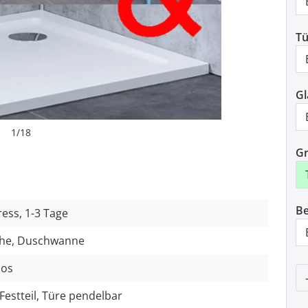
Tü
Gl
1
/
18
Gr
Be
ess, 1-3 Tage
he, Duschwanne
los
P
Festteil, Türe pendelbar