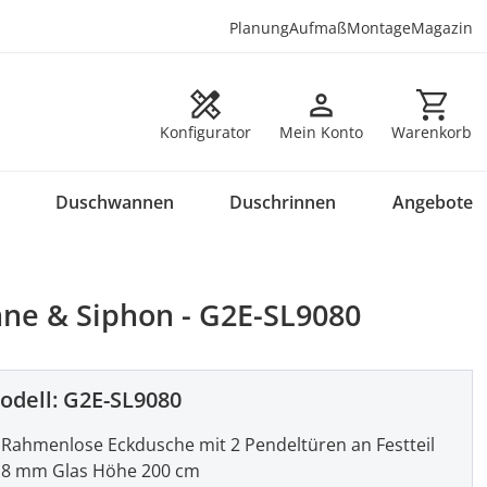
Planung
Aufmaß
Montage
Magazin
Warenkorb en
Konfigurator
Mein Konto
Warenkorb
Duschwannen
Duschrinnen
Angebote
nne & Siphon - G2E-SL9080
odell:
G2E-SL9080
Rahmenlose Eckdusche mit 2 Pendeltüren an Festteil
8 mm Glas Höhe 200 cm