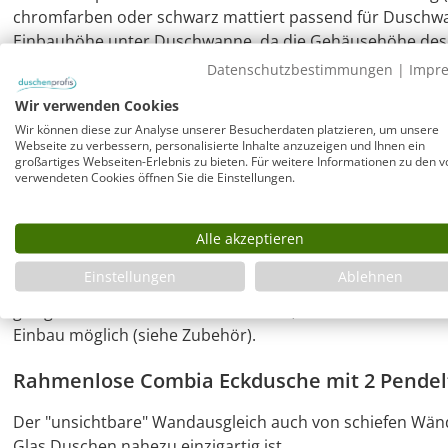
chromfarben oder schwarz mattiert passend für Duschw
Einbauhöhe unter Duschwanne, da die Gehäusehöhe des 
Datenschutzbestimmungen
|
Impr
Mit hochwertiger flacher Duschwanne und A
Wir verwenden Cookies
Superflache Duschwanne weiß in Höhe 35 mm aus Mineral
Wir können diese zur Analyse unserer Besucherdaten platzieren, um unsere
Webseite zu verbessern, personalisierte Inhalte anzuzeigen und Ihnen ein
Sanitär-Mineralfaser-Verbundwerkstoff. Wannentiefe ca. 5
großartiges Webseiten-Erlebnis zu bieten. Für weitere Informationen zu den v
aufgrund der direkt auf der Unterseite angeformten Vers
verwendeten Cookies öffnen Sie die Einstellungen.
Duschtasse ist ein wesentlicher Montage-Vorteil.
Alle akzeptieren
Montagemöglichkeiten der Duschwanne
Einstellungen
Ablehnen
Die Duschwanne ist mit ihren exakten, nicht stark geru
geeignet. Auch teilversenkt im Boden, auf dem Boden o
Einbau möglich (siehe Zubehör).
Rahmenlose Combia Eckdusche mit 2 Pendel
Der "unsichtbare" Wandausgleich auch von schiefen Wänd
Glas Duschen nahezu einzigartig ist.