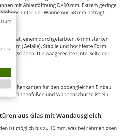
annen mit Ablauföffnung D=90 mm. Extrem geringe
Siphons unter der Wanne nur 58 mm beträgt.
essum
blauf
-Colorat, einem durchgefärbten, 6 mm starken
 - 20 mm (Gefälle). Stabile und hochfeste Form
on uns
tärkungsrippen. Die waagerechte Unterseite der
ndeten Außenkanten für den bodengleichen Einbau
der mit Wannenfüßen und Wannenschürze ist ein
türen aus Glas mit Wandausgleich
en ist möglich bis zu 10 mm, was bei rahmenlosen