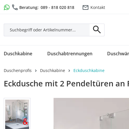
m Hauptinhalt springen
Zur Suche springen
Zur Hauptnavigation springen
Beratung:
089 - 818 020 818
Kontakt
Duschkabine
Duschabtrennungen
Duschwä
Duschenprofis
Duschkabine
Eckduschkabine
Eckdusche mit 2 Pendeltüren an 
Bildergalerie überspringen