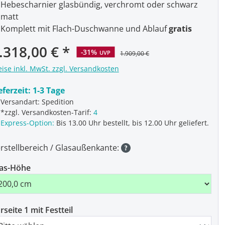
Hebescharnier glasbündig, verchromt oder schwarz
matt
Komplett mit Flach-Duschwanne und Ablauf
gratis
rkaufspreis:
.318,00 €
-31%
UVP
1.909,00 €
eise inkl. MwSt. zzgl. Versandkosten
eferzeit:
1-3 Tage
Versandart: Spedition
*zzgl. Versandkosten-Tarif:
4
Express-Option:
Bis 13.00 Uhr bestellt, bis 12.00 Uhr geliefert.
rstellbereich / Glasaußenkante:
as-Höhe
rseite 1 mit Festteil