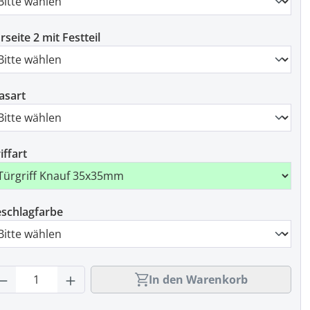
rseite 2 mit Festteil
asart
iffart
schlagfarbe
rodukt Anzahl: Gib den gewünschten Wert
In den Warenkorb