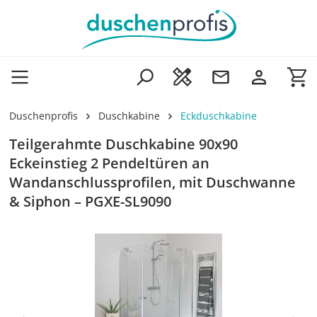
Zum Hauptinhalt springen
Wa
Duschenprofis
Duschkabine
Eckduschkabine
Teilgerahmte Duschkabine 90x90
Eckeinstieg 2 Pendeltüren an
Wandanschlussprofilen, mit Duschwanne
& Siphon – PGXE-SL9090
Bildergalerie überspringen