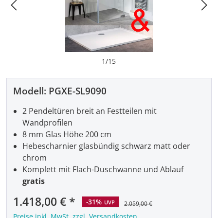
1
/
15
Modell:
PGXE-SL9090
2 Pendeltüren breit an Festteilen mit
Wandprofilen
8 mm Glas Höhe 200 cm
Hebescharnier glasbündig schwarz matt oder
chrom
Komplett mit Flach-Duschwanne und Ablauf
gratis
Verkaufspreis:
1.418,00 €
-31%
UVP
2.059,00 €
Preise inkl. MwSt. zzgl. Versandkosten