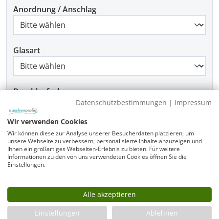
Anordnung / Anschlag
Glasart
Beschlagfarbe
Datenschutzbestimmungen
|
Impressum
Wir verwenden Cookies
Wir können diese zur Analyse unserer Besucherdaten platzieren, um
Produkt Anzahl: Gib den gewünschten Wer
In den Warenkorb
unsere Webseite zu verbessern, personalisierte Inhalte anzuzeigen und
Ihnen ein großartiges Webseiten-Erlebnis zu bieten. Für weitere
Informationen zu den von uns verwendeten Cookies öffnen Sie die
Einstellungen.
Infos
Alle akzeptieren
Fragen zum Artikel
Einstellungen
Ablehnen
Planungshilfe