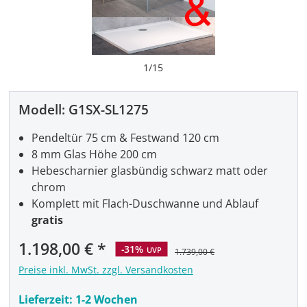
1
/
15
Modell:
G1SX-SL1275
Pendeltür 75 cm & Festwand 120 cm
8 mm Glas Höhe 200 cm
Hebescharnier glasbündig schwarz matt oder
chrom
Komplett mit Flach-Duschwanne und Ablauf
gratis
Verkaufspreis:
1.198,00 €
-31%
UVP
1.739,00 €
Preise inkl. MwSt. zzgl. Versandkosten
Lieferzeit:
1-2 Wochen