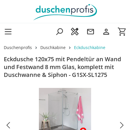
Zum Hauptinhalt springen
Wa
Duschenprofis
Duschkabine
Eckduschkabine
Eckdusche 120x75 mit Pendeltür an Wand
und Festwand 8 mm Glas, komplett mit
Duschwanne & Siphon - G1SX-SL1275
Bildergalerie überspringen