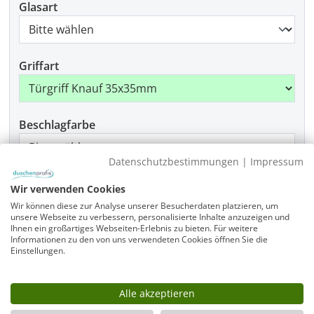
Glasart
Griffart
Beschlagfarbe
Datenschutzbestimmungen
|
Impressum
Produkt Anzahl: Gib den gewünschten Wer
Wir verwenden Cookies
In den Warenkorb
Wir können diese zur Analyse unserer Besucherdaten platzieren, um
unsere Webseite zu verbessern, personalisierte Inhalte anzuzeigen und
Ihnen ein großartiges Webseiten-Erlebnis zu bieten. Für weitere
Informationen zu den von uns verwendeten Cookies öffnen Sie die
Einstellungen.
Infos
Fragen zum Artikel
Alle akzeptieren
Planungshilfe