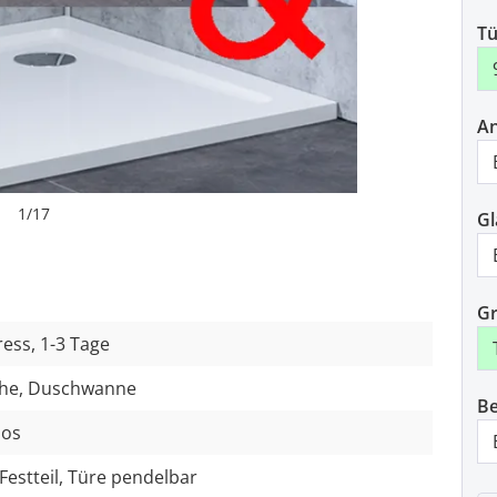
Tü
An
1
/
17
Gl
Gr
ess, 1-3 Tage
he, Duschwanne
Be
los
Festteil, Türe pendelbar