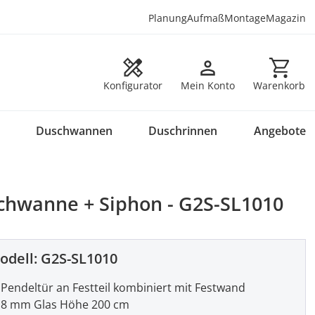
Planung
Aufmaß
Montage
Magazin
Warenkorb en
Konfigurator
Mein Konto
Warenkorb
Duschwannen
Duschrinnen
Angebote
chwanne + Siphon - G2S-SL1010
odell:
G2S-SL1010
Pendeltür an Festteil kombiniert mit Festwand
8 mm Glas Höhe 200 cm