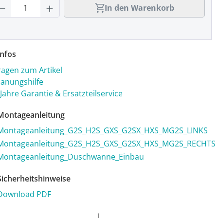
rodukt Anzahl: Gib den gewünschten Wert
In den Warenkorb
nfos
ragen zum Artikel
lanungshilfe
 Jahre Garantie & Ersatzteilservice
ontageanleitung
Montageanleitung_G2S_H2S_GXS_G2SX_HXS_MG2S_LINKS
Montageanleitung_G2S_H2S_GXS_G2SX_HXS_MG2S_RECHTS
Montageanleitung_Duschwanne_Einbau
icherheitshinweise
Download PDF