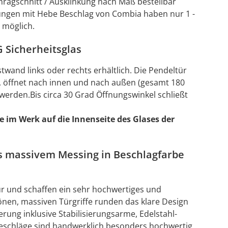
rägschnitt / Ausklinkung nach Maß bestellbar
ngen mit Hebe Beschlag von Combia haben nur 1 -
 möglich.
 Sicherheitsglas
twand links oder rechts erhältlich. Die Pendeltür
, öffnet nach innen und nach außen (gesamt 180
werden.Bis circa 30 Grad Öffnungswinkel schließt
e im Werk auf die Innenseite des Glases der
s massivem Messing in Beschlagfarbe
ür und schaffen ein sehr hochwertiges und
nen, massiven Türgriffe runden das klare Design
rung inklusive Stabilisierungsarme, Edelstahl-
 Beschläge sind handwerklich besonders hochwertig