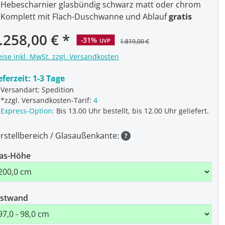
Hebescharnier glasbündig schwarz matt oder chrom
Komplett mit Flach-Duschwanne und Ablauf
gratis
rkaufspreis:
.258,00 €
-31%
UVP
1.819,00 €
eise inkl. MwSt. zzgl. Versandkosten
eferzeit:
1-3 Tage
Versandart: Spedition
*zzgl. Versandkosten-Tarif:
4
Express-Option:
Bis 13.00 Uhr bestellt, bis 12.00 Uhr geliefert.
rstellbereich / Glasaußenkante:
as-Höhe
estwand