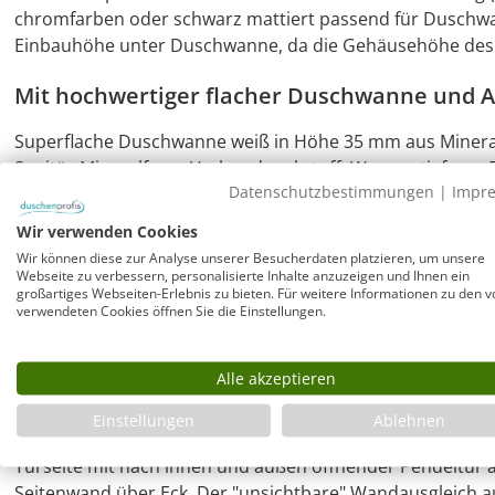
chromfarben oder schwarz mattiert passend für Duschw
Einbauhöhe unter Duschwanne, da die Gehäusehöhe des 
Mit hochwertiger flacher Duschwanne und A
Superflache Duschwanne weiß in Höhe 35 mm aus Mineral
Sanitär-Mineralfaser-Verbundwerkstoff. Wannentiefe ca. 5
Datenschutzbestimmungen
|
Impr
aufgrund der direkt auf der Unterseite angeformten Vers
Duschtasse ist ein wesentlicher Montage-Vorteil.
Wir verwenden Cookies
Wir können diese zur Analyse unserer Besucherdaten platzieren, um unsere
Montagemöglichkeiten der Duschwanne
Webseite zu verbessern, personalisierte Inhalte anzuzeigen und Ihnen ein
großartiges Webseiten-Erlebnis zu bieten. Für weitere Informationen zu den v
verwendeten Cookies öffnen Sie die Einstellungen.
Die Duschwanne ist mit ihren exakten, nicht stark geru
geeignet. Auch teilversenkt im Boden, auf dem Boden o
Einbau möglich (siehe Zubehör).
Alle akzeptieren
Rahmenlose Combia Eckdusche mit Pendeltü
Einstellungen
Ablehnen
Türseite mit nach innen und außen öffnender Pendeltür an
Seitenwand über Eck. Der "unsichtbare" Wandausgleich a