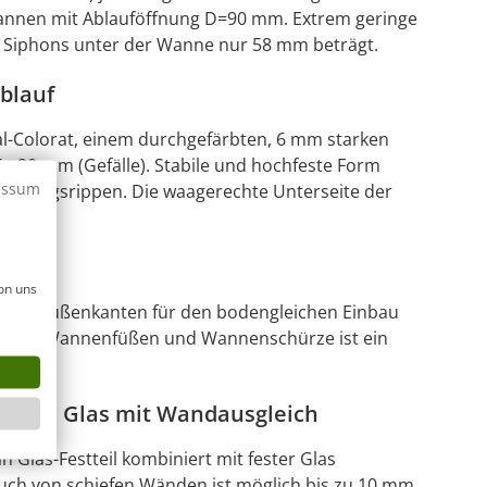
annen mit Ablauföffnung D=90 mm. Extrem geringe
Siphons unter der Wanne nur 58 mm beträgt.
blauf
-Colorat, einem durchgefärbten, 6 mm starken
 - 20 mm (Gefälle). Stabile und hochfeste Form
essum
tärkungsrippen. Die waagerechte Unterseite der
on uns
ndeten Außenkanten für den bodengleichen Einbau
der mit Wannenfüßen und Wannenschürze ist ein
r aus Glas mit Wandausgleich
 Glas-Festteil kombiniert mit fester Glas
uch von schiefen Wänden ist möglich bis zu 10 mm,