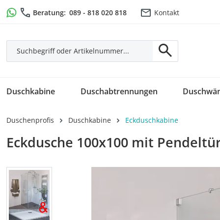
m Hauptinhalt springen
Zur Suche springen
Zur Hauptnavigation springen
Beratung:
089 - 818 020 818
Kontakt
Duschkabine
Duschabtrennungen
Duschwä
Duschenprofis
Duschkabine
Eckduschkabine
Eckdusche 100x100 mit Pendeltür
Bildergalerie überspringen