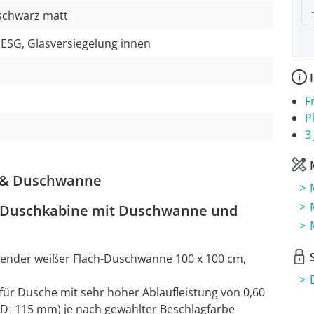
P
schwarz matt
 ESG, Glasversiegelung innen
I
F
P
3
M
d & Duschwanne
: Duschkabine mit Duschwanne und
S
ender weißer Flach-Duschwanne 100 x 100 cm,
ür Dusche mit sehr hoher Ablaufleistung von 0,60
(D=115 mm) je nach gewählter Beschlagfarbe