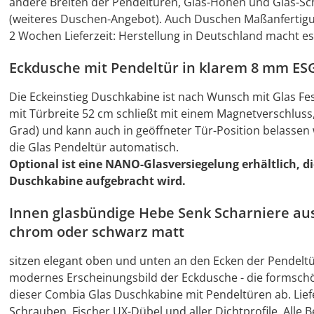
andere Breiten der Pendeltüren, Glas-Höhen und Glas-Sch
(weiteres Duschen-Angebot). Auch Duschen Maßanfertigu
2 Wochen Lieferzeit: Herstellung in Deutschland macht es
Eckdusche mit Pendeltür in klarem 8 mm ESG
Die Eckeinstieg Duschkabine ist nach Wunsch mit Glas Fes
mit Türbreite 52 cm schließt mit einem Magnetverschluss
Grad) und kann auch in geöffneter Tür-Position belassen 
die Glas Pendeltür automatisch.
Optional ist eine NANO-Glasversiegelung erhältlich, di
Duschkabine aufgebracht wird.
Innen glasbündige Hebe Senk Scharniere au
chrom oder schwarz matt
sitzen elegant oben und unten an den Ecken der Pendelt
modernes Erscheinungsbild der Eckdusche - die formschö
dieser Combia Glas Duschkabine mit Pendeltüren ab. Liefe
Schrauben, Fischer UX-Dübel und aller Dichtprofile. Alle