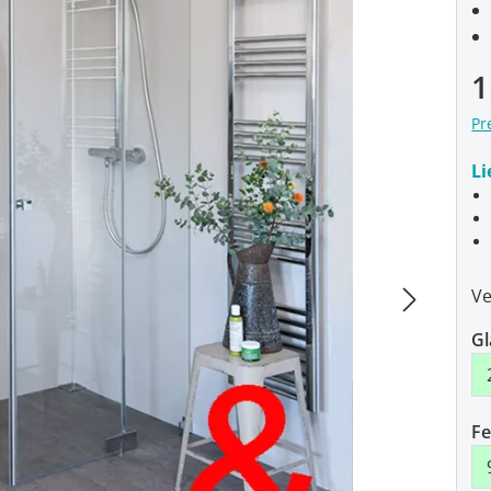
Ve
1
Pr
Li
Ve
Gl
F