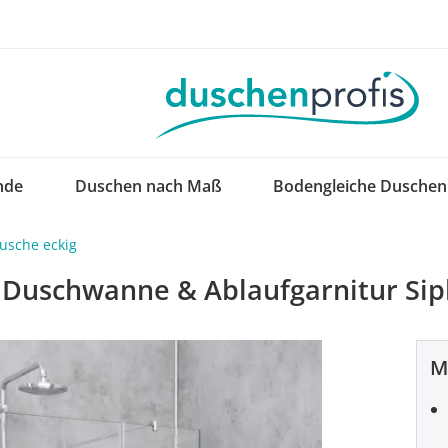
nde
Duschen nach Maß
Bodengleiche Duschen
usche eckig
t Duschwanne & Ablaufgarnitur Si
M