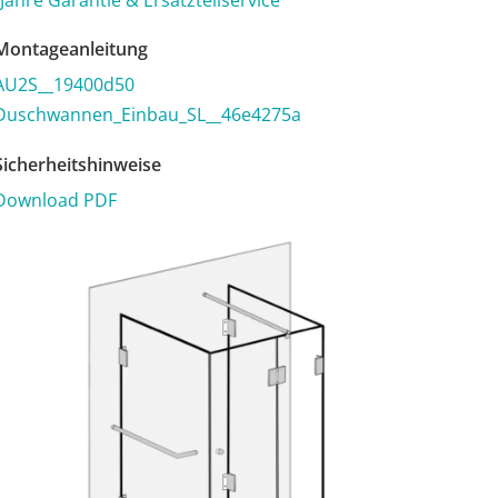
 Jahre Garantie & Ersatzteilservice
ontageanleitung
AU2S__19400d50
Duschwannen_Einbau_SL__46e4275a
icherheitshinweise
Download PDF