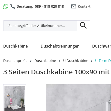
m Hauptinhalt springen
Zur Suche springen
Zur Hauptnavigation springen
Beratung:
089 - 818 020 818
Kontakt
Duschkabine
Duschabtrennungen
Duschwä
Duschenprofis
Duschkabine
U Duschkabine
U-Form D
3 Seiten Duschkabine 100x90 mi
Bildergalerie überspringen