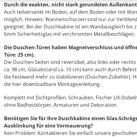
Durch die exakten, nicht stark gerundeten Außenkant
Auch teilversenkt im Boden, auf dem Boden oder mit Wa
möglich. Hinweis: Wannenschürzen sind nur zur Verblen
geeignet. Bei der Duschkabine ist ein Wandausgleich bis 
6mm Sicherheitsglas mit verchromten Metallbeschlägen.
Die Duschen-Türen haben Magnetverschluss und öffnen
Türe: 25 cm).
Die Duschen-Seiten sind reversibel, also links oder rech
ca. 98 cm, Glasabstand ca. 10 cm) kann auch durch Befe
die Festwand mehr zu stabilisieren (Duschen-Zubehör). Hi
die hier downloadbare Montageanleitung.
Komplett mit Dichtprofilen, Schrauben, Fischer UX-Dübe
ohne Badheizkörper, Armaturen und Dekoration.
Benötigen Sie für Ihre Duschkabine einen Glas-Schrägs
Ausklinkung für eine Vormauerung?
Kein Problem: Kontaktieren Sie einfach unsere geschulte