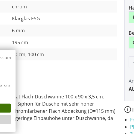
chrom
H
Klarglas ESG
6 mm
Be
195 cm
90 cm, 100 cm
essum
P
e
Ar
on uns
AU
-Colorat Flach-Duschwanne 100 x 90 x 3,5 cm.
flacher Siphon für Dusche mit sehr hoher
I
mm. Mit chromfarbener Flach Abdeckung (D=115 mm)
Extrem geringe Einbauhöhe unter Duschwanne, da
F
trägt.
P