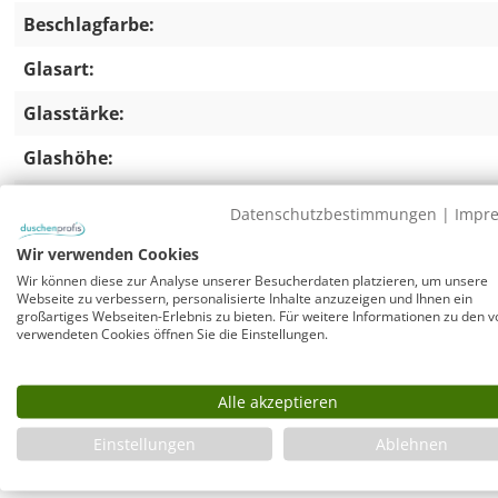
Beschlagfarbe:
Glasart:
Glasstärke:
Glashöhe:
Einbaumaß / Wannenmaß:
Datenschutzbestimmungen
|
Impr
Wir verwenden Cookies
Wir können diese zur Analyse unserer Besucherdaten platzieren, um unsere
Duschkabine U Form 100x90 mit Duschwann
Webseite zu verbessern, personalisierte Inhalte anzuzeigen und Ihnen ein
großartiges Webseiten-Erlebnis zu bieten. Für weitere Informationen zu den v
Versandkosten sparen und im Set bestellen:
verwendeten Cookies öffnen Sie die Einstellungen.
Rahmenlose Duschkabine komplett mit passender Mineral
Gratis dazu: WFS90-cr, Superflacher Duschwannenablauf, 
Alle akzeptieren
Ablaufleistung von 0,60 l/sec und Sperrwasserhöhe 35 
passend für Duschwannen mit Ablauföffnung D=90 mm. 
Einstellungen
Ablehnen
die Gehäusehöhe des Siphons unter Wanne nur 58 mm be