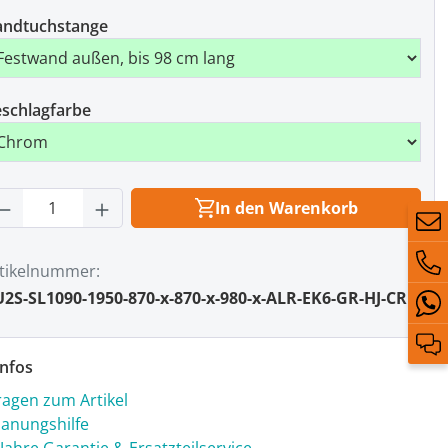
andtuchstange
schlagfarbe
rodukt Anzahl: Gib den gewünschten Wert
In den Warenkorb
tikelnummer
2S-SL1090-1950-870-x-870-x-980-x-ALR-EK6-GR-HJ-CR
nfos
ragen zum Artikel
lanungshilfe