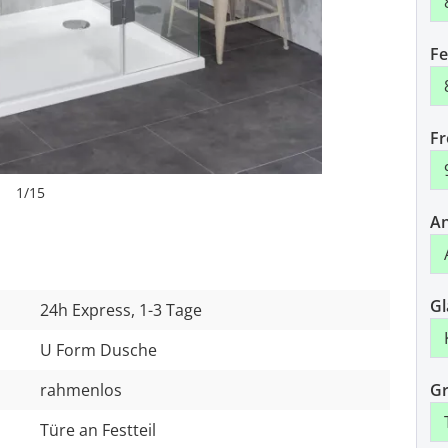
Fe
Fr
1
/
15
An
Gl
24h Express, 1-3 Tage
U Form Dusche
rahmenlos
Gr
Türe an Festteil