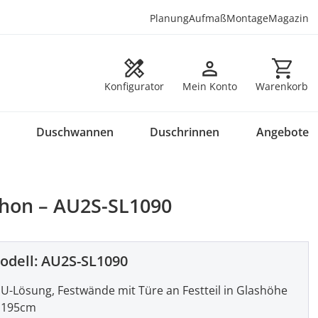
Planung
Aufmaß
Montage
Magazin
Warenkorb en
Konfigurator
Mein Konto
Warenkorb
Duschwannen
Duschrinnen
Angebote
phon – AU2S-SL1090
odell:
AU2S-SL1090
U-Lösung, Festwände mit Türe an Festteil in Glashöhe
195cm