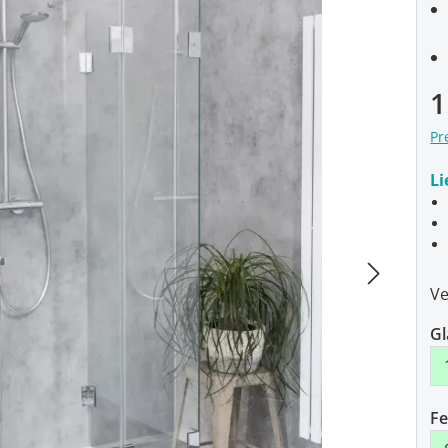
1
Pr
Li
Ve
Gl
Fe