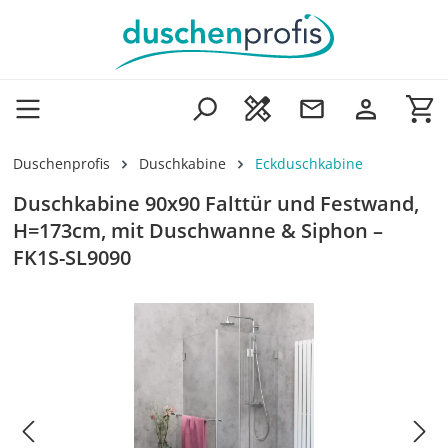
Zum Hauptinhalt springen
Wa
Duschenprofis
Duschkabine
Eckduschkabine
Duschkabine 90x90 Falttür und Festwand,
H=173cm, mit Duschwanne & Siphon –
FK1S-SL9090
Bildergalerie überspringen