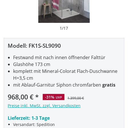
1
/
17
Modell:
FK1S-SL9090
Festwand mit nach innen öffnender Falttür
Glashöhe 173 cm
komplett mit Mineral-Colorat Flach-Duschwanne
H=3,5 cm
mit Ablauf-Garnitur Siphon chromfarben
gratis
968,00 €
-31%
UVP
1.399,00 €
Preise inkl. MwSt. zzgl. Versandkosten
Lieferzeit:
1-3 Tage
Versandart: Spedition