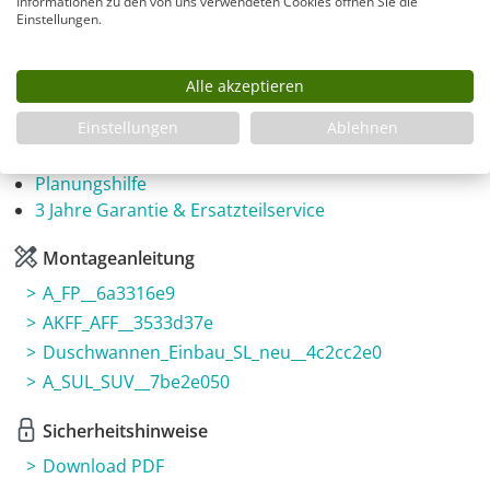
Informationen zu den von uns verwendeten Cookies öffnen Sie die
Einstellungen.
FK1S-SL9090-1730-875-x-870-x-x-x-ALR-EK6-GR-HJ-
CR
Alle akzeptieren
Infos
Einstellungen
Ablehnen
Fragen zum Artikel
Planungshilfe
3 Jahre Garantie & Ersatzteilservice
Montageanleitung
A_FP__6a3316e9
AKFF_AFF__3533d37e
Duschwannen_Einbau_SL_neu__4c2cc2e0
A_SUL_SUV__7be2e050
Sicherheitshinweise
Download PDF