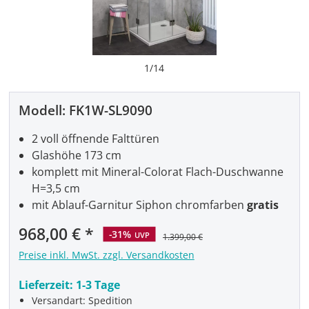
1
/
14
Modell:
FK1W-SL9090
2 voll öffnende Falttüren
Glashöhe 173 cm
komplett mit Mineral-Colorat Flach-Duschwanne
H=3,5 cm
mit Ablauf-Garnitur Siphon chromfarben
gratis
968,00 €
-31%
UVP
1.399,00 €
Preise inkl. MwSt. zzgl. Versandkosten
Lieferzeit:
1-3 Tage
Versandart: Spedition