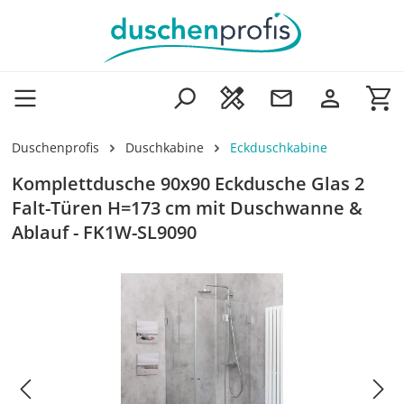
Zum Hauptinhalt springen
Wa
Duschenprofis
Duschkabine
Eckduschkabine
Komplettdusche 90x90 Eckdusche Glas 2
Falt-Türen H=173 cm mit Duschwanne &
Ablauf - FK1W-SL9090
Bildergalerie überspringen