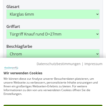
Glasart
Griffart
Beschlagfarbe
Datenschutzbestimmungen
|
Impressum
Produkt Anzahl: Gib den gewünschten Wer
In den Warenkorb
Wir verwenden Cookies
Wir können diese zur Analyse unserer Besucherdaten platzieren, um
unsere Webseite zu verbessern, personalisierte Inhalte anzuzeigen und
Artikelnummer
Ihnen ein großartiges Webseiten-Erlebnis zu bieten. Für weitere
Informationen zu den von uns verwendeten Cookies öffnen Sie die
FK1W-SL9090-1730-875-x-875-x-x-x-ALR-EK6-GR-x-
Einstellungen.
CR