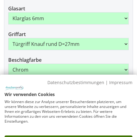
Glasart
Griffart
Beschlagfarbe
Datenschutzbestimmungen
|
Impressum
Produkt Anzahl: Gib den gewünschten Wer
In den Warenkorb
Wir verwenden Cookies
Wir können diese zur Analyse unserer Besucherdaten platzieren, um
unsere Webseite zu verbessern, personalisierte Inhalte anzuzeigen und
Artikelnummer
Ihnen ein großartiges Webseiten-Erlebnis zu bieten. Für weitere
Informationen zu den von uns verwendeten Cookies öffnen Sie die
FK1W-SL8080-1730-775-x-775-x-x-x-ALR-EK6-GR-x-
Einstellungen.
CR