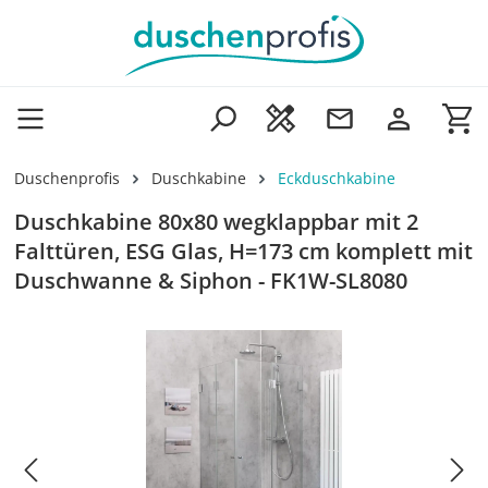
Zum Hauptinhalt springen
Wa
Duschenprofis
Duschkabine
Eckduschkabine
Duschkabine 80x80 wegklappbar mit 2
Falttüren, ESG Glas, H=173 cm komplett mit
Duschwanne & Siphon - FK1W-SL8080
Bildergalerie überspringen