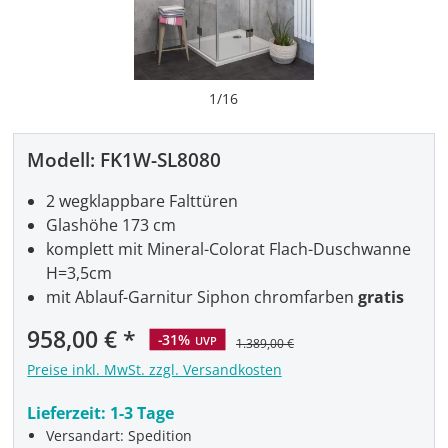
1
/
16
Modell:
FK1W-SL8080
2 wegklappbare Falttüren
Glashöhe 173 cm
komplett mit Mineral-Colorat Flach-Duschwanne
H=3,5cm
mit Ablauf-Garnitur Siphon chromfarben
gratis
958,00 €
-31%
UVP
1.389,00 €
Preise inkl. MwSt. zzgl. Versandkosten
Lieferzeit:
1-3 Tage
Versandart: Spedition