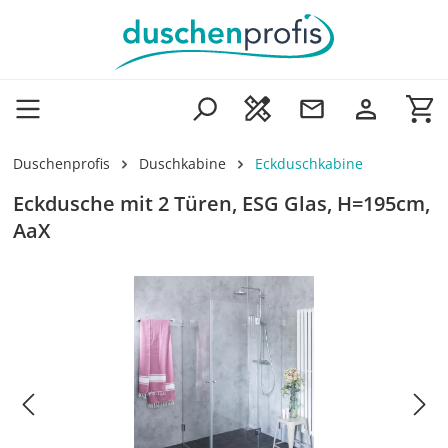
Zum Hauptinhalt springen
Wa
Duschenprofis
Duschkabine
Eckduschkabine
Eckdusche mit 2 Türen, ESG Glas, H=195cm,
AaX
Bildergalerie überspringen