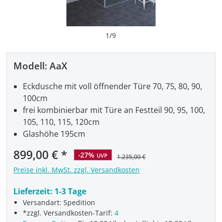
1
/
9
Modell:
AaX
Eckdusche mit voll öffnender Türe 70, 75, 80, 90,
100cm
frei kombinierbar mit Türe an Festteil 90, 95, 100,
105, 110, 115, 120cm
Glashöhe 195cm
Verkaufspreis:
899,00 €
-27%
UVP
1.235,00 €
Preise inkl. MwSt. zzgl. Versandkosten
Lieferzeit:
1-3 Tage
Versandart: Spedition
*zzgl. Versandkosten-Tarif:
4