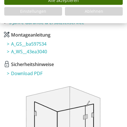
Alle akzeptieren
Fragen zum Artikel
Einstellungen
Ablehnen
Planungshilfe
3 Jahre Garantie & Ersatzteilservice
Montageanleitung
A_GS__ba597534
A_WS__43ea3040
Sicherheitshinweise
Download PDF