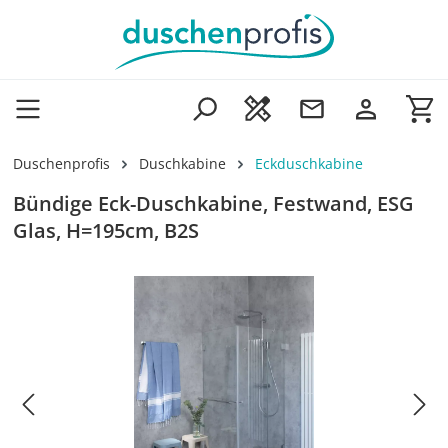
Zum Hauptinhalt springen
Wa
Duschenprofis
Duschkabine
Eckduschkabine
Bündige Eck-Duschkabine, Festwand, ESG
Glas, H=195cm, B2S
Bildergalerie überspringen