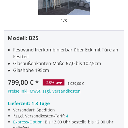
1
/
8
Modell:
B2S
Festwand frei kombinierbar über Eck mit Türe an
Festteil
Glasaußenkanten-Maße 67,0 bis 102,5cm
Glashöhe 195cm
Verkaufspreis:
799,00 €
-23%
UVP
1.039,00 €
Preise inkl. MwSt. zzgl. Versandkosten
Lieferzeit:
1-3 Tage
Versandart: Spedition
*zzgl. Versandkosten-Tarif:
4
Express-Option:
Bis 13.00 Uhr bestellt, bis 12.00 Uhr
geliefert.