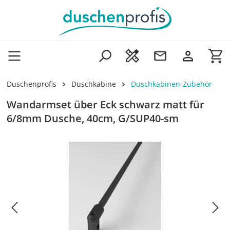
Zum Hauptinhalt springen
Wa
Duschenprofis
Duschkabine
Duschkabinen-Zubehör
Wandarmset über Eck schwarz matt für
6/8mm Dusche, 40cm, G/SUP40-sm
Bildergalerie überspringen