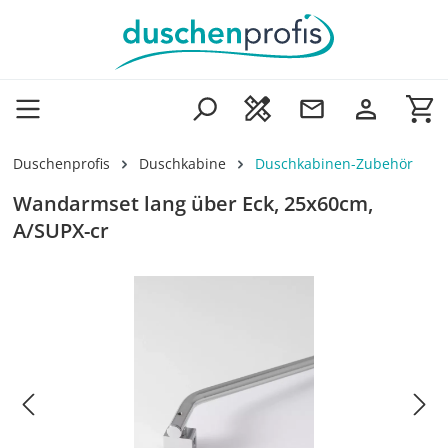
Zum Hauptinhalt springen
Wa
Duschenprofis
Duschkabine
Duschkabinen-Zubehör
Wandarmset lang über Eck, 25x60cm,
A/SUPX-cr
Bildergalerie überspringen