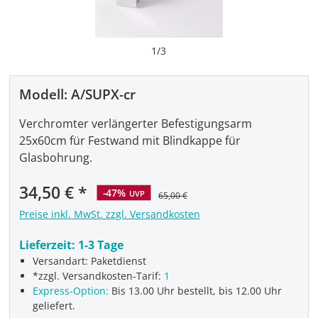
1
/
3
Modell:
A/SUPX-cr
Verchromter verlängerter Befestigungsarm
25x60cm für Festwand mit Blindkappe für
Glasbohrung.
Verkaufspreis:
34,50 €
-47%
UVP
65,00 €
Preise inkl. MwSt. zzgl. Versandkosten
Lieferzeit:
1-3 Tage
Versandart: Paketdienst
*zzgl. Versandkosten-Tarif:
1
Express-Option:
Bis 13.00 Uhr bestellt, bis 12.00 Uhr
geliefert.