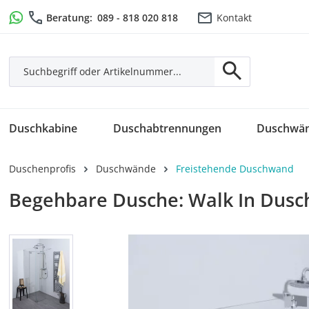
m Hauptinhalt springen
Zur Suche springen
Zur Hauptnavigation springen
Beratung:
089 - 818 020 818
Kontakt
Duschkabine
Duschabtrennungen
Duschwä
Duschenprofis
Duschwände
Freistehende Duschwand
Begehbare Dusche: Walk In Dusch
Bildergalerie überspringen