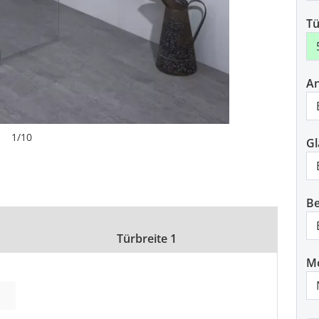
Tü
An
1
/
10
Gl
Be
Türbreite 1
M