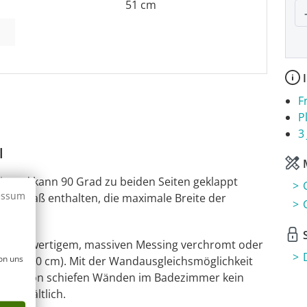
51 cm
P
I
F
P
3
l
M
eit und kann 90 Grad zu beiden Seiten geklappt
essum
esamtmaß enthalten, die maximale Breite der
S
s hochwertigem, massiven Messing verchromt oder
on uns
L = 120 cm). Mit der Wandausgleichsmöglichkeit
gleich von schiefen Wänden im Badezimmer kein
e erhältlich.