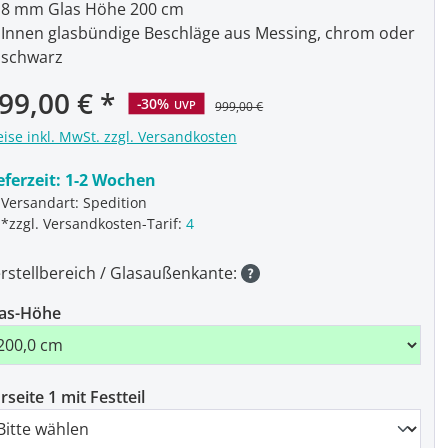
8 mm Glas Höhe 200 cm
Innen glasbündige Beschläge aus Messing, chrom oder
schwarz
rkaufspreis:
99,00 €
-30%
UVP
999,00 €
eise inkl. MwSt. zzgl. Versandkosten
eferzeit:
1-2 Wochen
Versandart: Spedition
*zzgl. Versandkosten-Tarif:
4
rstellbereich / Glasaußenkante:
as-Höhe
rseite 1 mit Festteil