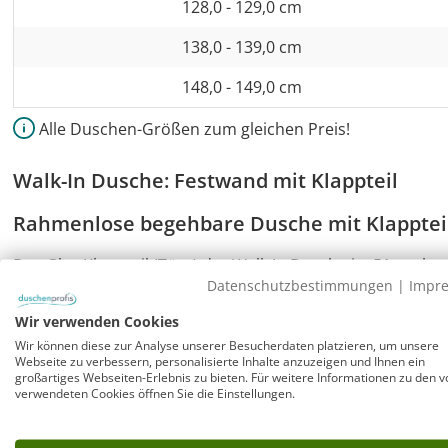
128,0 - 129,0 cm
138,0 - 139,0 cm
148,0 - 149,0 cm
Alle Duschen-Größen zum gleichen Preis!
Walk-In Dusche: Festwand mit Klappteil
Rahmenlose begehbare Dusche mit Klapptei
Das Glas Klappteil (Türe) der Walk In Dusche ist 51 cm br
Datenschutzbestimmungen
|
Impr
werden. Dieses Maß der Klapptür (=Türbreite 1) ist im G
Türseite 1 inklusive Klappteil ist 148-149 cm.
Wir verwenden Cookies
Wir können diese zur Analyse unserer Besucherdaten platzieren, um unsere
Premium Qualität mit innen glasbündigen Beschlägen au
Webseite zu verbessern, personalisierte Inhalte anzuzeigen und Ihnen ein
großartiges Webseiten-Erlebnis zu bieten. Für weitere Informationen zu den v
schwarz matt und kürzbarem Glas Befestigungsarm oben (
verwendeten Cookies öffnen Sie die Einstellungen.
von bis zu 10 mm in den Wandbefestigungen ist der Aus
Problem. Auch im Industrial Style als schwarze Duschkabin