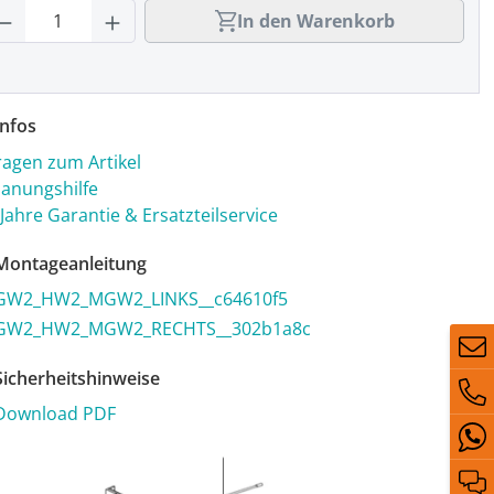
rodukt Anzahl: Gib den gewünschten Wert
In den Warenkorb
nfos
ragen zum Artikel
lanungshilfe
 Jahre Garantie & Ersatzteilservice
ontageanleitung
GW2_HW2_MGW2_LINKS__c64610f5
GW2_HW2_MGW2_RECHTS__302b1a8c
icherheitshinweise
Download PDF