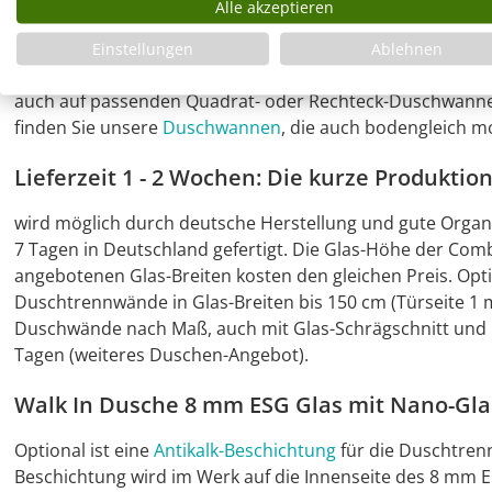
Alle akzeptieren
Montage der rahmenlosen Duschwand boden
Einstellungen
Ablehnen
- beispielsweise auf ein befliesbares Duschelement ode
auch auf passenden Quadrat- oder Rechteck-Duschwannen
finden Sie unsere
Duschwannen
, die auch bodengleich m
Lieferzeit 1 - 2 Wochen: Die kurze Produktio
wird möglich durch deutsche Herstellung und gute Organi
7 Tagen in Deutschland gefertigt. Die Glas-Höhe der Com
angebotenen Glas-Breiten kosten den gleichen Preis. Op
Duschtrennwände in Glas-Breiten bis 150 cm (Türseite 1 mi
Duschwände nach Maß, auch mit Glas-Schrägschnitt und Gl
Tagen (weiteres Duschen-Angebot).
Walk In Dusche 8 mm ESG Glas mit Nano-Gl
Optional ist eine
Antikalk-Beschichtung
für die Duschtren
Beschichtung wird im Werk auf die Innenseite des 8 mm E