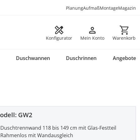
Planung
Aufmaß
Montage
Magazin
Warenkorb en
Konfigurator
Mein Konto
Warenkorb
Duschwannen
Duschrinnen
Angebote
odell:
GW2
Duschtrennwand 118 bis 149 cm mit Glas-Festteil
Rahmenlos mit Wandausgleich