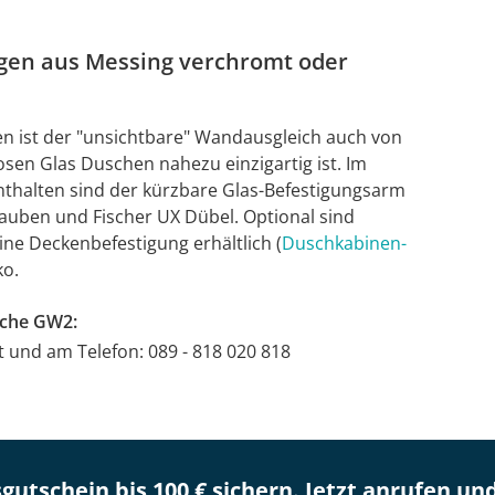
gen aus Messing verchromt oder
n ist der "unsichtbare" Wandausgleich auch von
en Glas Duschen nahezu einzigartig ist. Im
halten sind der kürzbare Glas-Befestigungsarm
rauben und Fischer UX Dübel. Optional sind
ne Deckenbefestigung erhältlich (
Duschkabinen-
ko.
sche GW2:
at und am Telefon: 089 - 818 020 818
gutschein bis 100 € sichern. Jetzt anrufen un