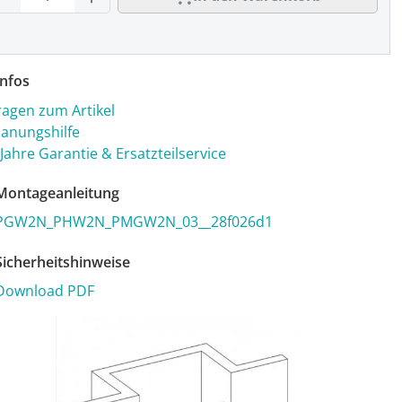
nfos
ragen zum Artikel
lanungshilfe
 Jahre Garantie & Ersatzteilservice
ontageanleitung
PGW2N_PHW2N_PMGW2N_03__28f026d1
icherheitshinweise
Download PDF