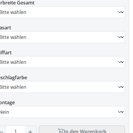
rbreite Gesamt
asart
iffart
schlagfarbe
ontage
rodukt Anzahl: Gib den gewünschten Wert
In den Warenkorb