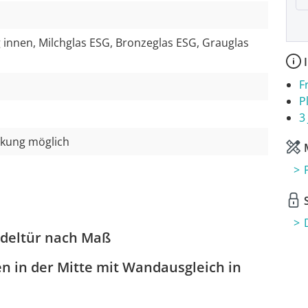
g innen, Milchglas ESG, Bronzeglas ESG, Grauglas
I
F
P
3
nkung möglich
M
S
deltür nach Maß
n in der Mitte mit Wandausgleich in