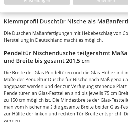
Einstellungen
Ablehnen
Duschelement, wofür der der Hebe Beschlag der Pendeltür
Duschwannen
, die auch bodengleich eingebaut werden 
Klemmprofil Duschtür Nische als Maßanfert
Die Duschen Maßanfertigungen mit Hebebeschlag von Com
Herstellung in Deutschland macht es möglich.
Pendeltür Nischendusche teilgerahmt Maßan
und Breite bis gesamt 201,5 cm
Die Breite der Glas Pendeltüren und die Glas-Höhe sind 
Maße der Pendeltür Dusche für Nische nach Maß genau 
angepasst werden und der zur Verfügung stehende Platz 
Pendeltüren an Glas-Festteilen sind bis jeweils 75 cm Bre
zu 150 cm möglich ist. Die Mindestbreite der Glas-Festteil
man vom Nischenmaß die gesamte Breite beider Glas-Festte
zur Hälfte der linken und rechten Tür-Breite entspricht. 
werden.