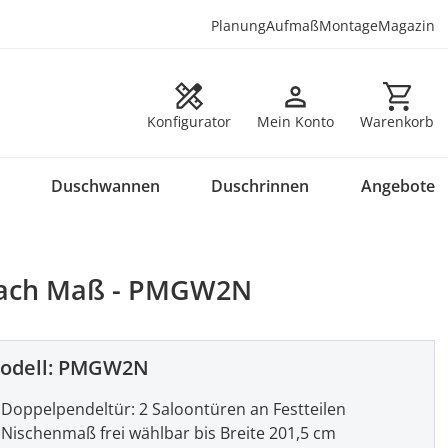
Planung
Aufmaß
Montage
Magazin
Warenkorb en
Konfigurator
Mein Konto
Warenkorb
Duschwannen
Duschrinnen
Angebote
 nach Maß - PMGW2N
odell:
PMGW2N
Doppelpendeltür: 2 Saloontüren an Festteilen
Nischenmaß frei wählbar bis Breite 201,5 cm