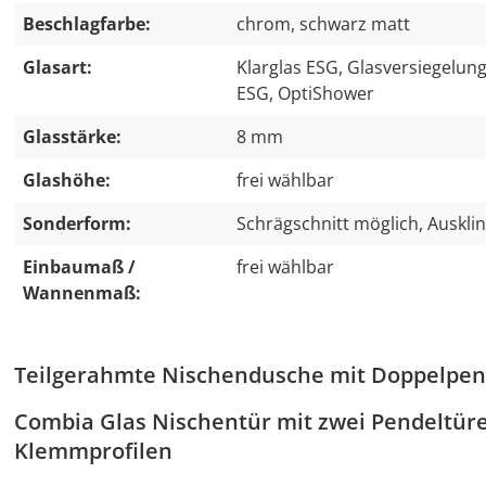
Beschlagfarbe:
chrom, schwarz matt
Glasart:
Klarglas ESG, Glasversiegelun
ESG, OptiShower
Glasstärke:
8 mm
Glashöhe:
frei wählbar
Sonderform:
Schrägschnitt möglich, Auskli
Einbaumaß /
frei wählbar
Wannenmaß:
Teilgerahmte Nischendusche mit Doppelpen
Combia Glas Nischentür mit zwei Pendeltüre
Klemmprofilen