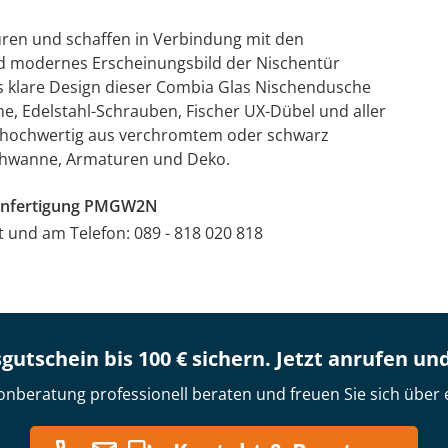
üren und schaffen in Verbindung mit den
nd modernes Erscheinungsbild der Nischentür
s klare Design dieser Combia Glas Nischendusche
me, Edelstahl-Schrauben, Fischer UX-Dübel und aller
rs hochwertig aus verchromtem oder schwarz
schwanne, Armaturen und Deko.
ßanfertigung PMGW2N
at und am Telefon: 089 - 818 020 818
gutschein bis 100 € sichern. Jetzt anrufen un
onberatung professionell beraten und freuen Sie sich über 