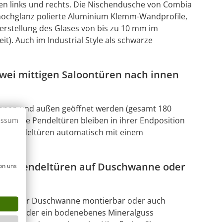
en links und rechts. Die Nischendusche von Combia
, hochglanz polierte Aluminium Klemm-Wandprofile,
erstellung des Glases von bis zu 10 mm im
t). Auch im Industrial Style als schwarze
wei mittigen Saloontüren nach innen
innen und außen geöffnet werden (gesamt 180
che. Die Pendeltüren bleiben in ihrer Endposition
essum
Glas Pendeltüren automatisch mit einem
mit Pendeltüren auf Duschwanne oder
on uns
 auf einer Duschwanne montierbar oder auch
element oder ein bodenebenes Mineralguss