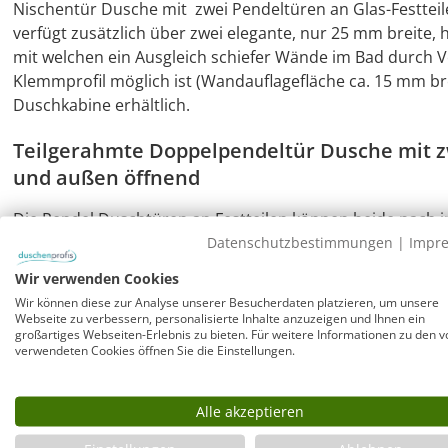
Nischentür Dusche mit zwei Pendeltüren an Glas-Festteil
verfügt zusätzlich über zwei elegante, nur 25 mm breite
mit welchen ein Ausgleich schiefer Wände im Bad durch V
Klemmprofil möglich ist (Wandauflagefläche ca. 15 mm brei
Duschkabine erhältlich.
Teilgerahmte Doppelpendeltür Dusche mit z
und außen öffnend
Die Pendel Duschtüren an Festteilen können beide nach 
Grad) und erlauben einen großzügigen Einstieg in die Dus
Datenschutzbestimmungen
|
Impr
stehen, bis circa 30 Grad Öffnungswinkel schließen die 
Wir verwenden Cookies
Magnetverschluss.
Wir können diese zur Analyse unserer Besucherdaten platzieren, um unsere
Webseite zu verbessern, personalisierte Inhalte anzuzeigen und Ihnen ein
Montage der teilgerahmten Nischendusche 
großartiges Webseiten-Erlebnis zu bieten. Für weitere Informationen zu den v
verwendeten Cookies öffnen Sie die Einstellungen.
bodengleich
Die Nischendusche mit Pendeltüren an Wandprofilen ist
Alle akzeptieren
bodengleich, beispielsweise auf ein befliesbares Dusch