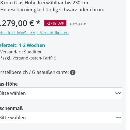
8 mm Glas Höhe frei wählbar bis 230 cm
Hebescharnier glasbündig schwarz oder chrom
rkaufspreis:
.279,00 €
-27%
UVP
1.759,00 €
eise inkl. MwSt. zzgl. Versandkosten
eferzeit:
1-2 Wochen
Versandart: Spedition
*zzgl. Versandkosten-Tarif:
5
rstellbereich / Glasaußenkante:
as-Höhe
ischenmaß