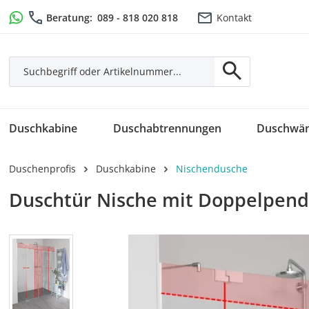
m Hauptinhalt springen
Zur Suche springen
Zur Hauptnavigation springen
Beratung:
089 - 818 020 818
Kontakt
Duschkabine
Duschabtrennungen
Duschwä
Duschenprofis
Duschkabine
Nischendusche
Duschtür Nische mit Doppelpend
Bildergalerie überspringen